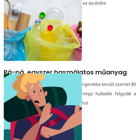
házaspárhoz, akik nem régen költöztek az épületbe.
demedia.hu
2021.07.05.
Pá-pá, egyszer használatos műanyag
Az Európai Bizottság adatai szerint a tengerekbe kerülő szemét 80
százaléka műanyag. Ez az óriási tömegű hulladék felgyűlik a
tengereken, óceánokon, és igazából bárhol.
demedia.hu
2021.07.04.