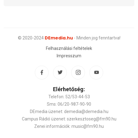
DEmedia.hu
© 2020-2024
- Minden jog fenntartva!
Felhasználási feltételek
Impresszum
Elérhetőség:
Telefon: 52/53-44-53
Sms: 06/20-987-90-90
DEmedia üzenet: demedia@demedia.hu
Campus Rádió üzenet: szerkesztoseg@fm90.hu
Zenei információk: music@fm90.hu