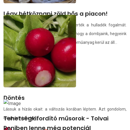
Légy hétköznapi zöld hős a piacon!
Nagyszüleim idejében még nem ismerték a hulladék fogalmát.
Őket nem fenyegette annak veszélye, hogy a dombjaink, hegyeink
szemétből lesznek, vagy mikro- és nanoműanyag kerül az áll...
demedia.hu
2021.05.25.
Döntés
Lássuk a hízás okait: a változás korában léptem. Azt gondolom,
Tehetségkifordító műsorok - Tolvai
elégedett lehetek.
Reniben lenne még potenciál