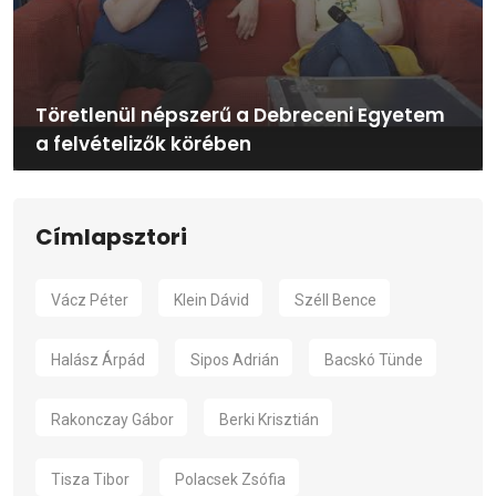
Töretlenül népszerű a Debreceni Egyetem
a felvételizők körében
Címlapsztori
Vácz Péter
Klein Dávid
Széll Bence
Halász Árpád
Sipos Adrián
Bacskó Tünde
Rakonczay Gábor
Berki Krisztián
Tisza Tibor
Polacsek Zsófia