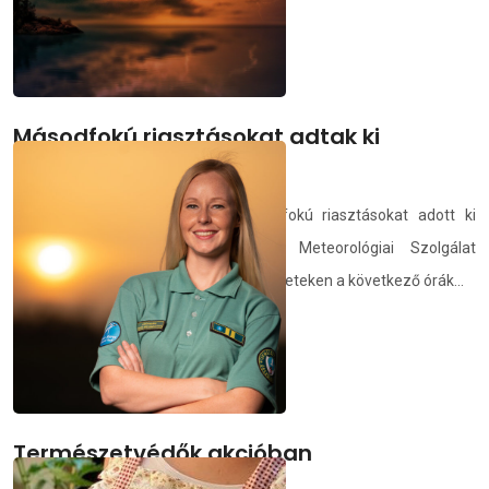
Másodfokú riasztásokat adtak ki
zivatarveszély miatt
Délnyugaton számos járásra másodfokú riasztásokat adott ki
zivatarveszély miatt az Országos Meteorológiai Szolgálat
vasárnap késő délelőtt. Az érintett területeken a következő órák...
demedia.hu
2021.08.01.
Természetvédők akcióban