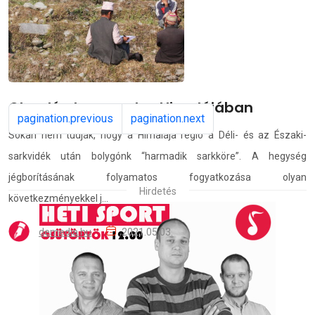
demedia.hu
2021.05.08.
Olvadó gleccserek a Himalájában
pagination.previous
pagination.next
Sokan nem tudják, hogy a Himalája régió a Déli- és az Északi-
sarkvidék után bolygónk “harmadik sarkköre”. A hegység
jégborításának folyamatos fogyatkozása olyan
Hirdetés
következményekkel j...
demedia.hu
2021.05.03.