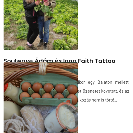
demedia.hu
2021.06.14.
Soulwave Ádám és Inna Faith Tattoo
Fanni
A történet 2017-ben kezdődött, amikor egy Balaton melletti
fesztiválon megismertem Fannit. Üzenet üzenetet követett, és az
ismeretség az évek során – még ha találkozás nem is törté...
demedia.hu
2021.05.29.