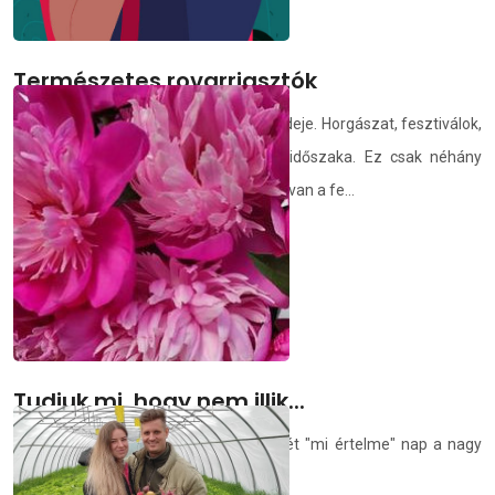
Természetes rovarriasztók
Ha nyár, akkor eljött a kinti programok ideje. Horgászat, fesztiválok,
kerti sütögetések és persze a túrák időszaka. Ez csak néhány
kiragadott példa, de több hasonlóság is van a fe...
demedia.hu
2021.06.29.
Tudjuk mi, hogy nem illik...
Kvázi véget ért egy tanév. Van még két "mi értelme" nap a nagy
szabálykönyvben.