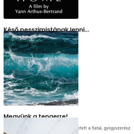
Késő pesszimistának lenni…
Avagy a film címe: Otthonunk (Home)
demedia.hu
2021.07.17.
Megyünk a tengerre!
A közös képviselő szomszéd becsöngetett a fiatal, gyógyszerész