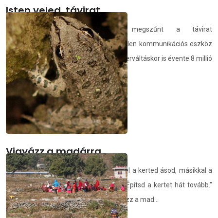
Isten veled, távirat
Százhetvennégy éves múlttal megszűnt a távirat
Magyarországon. Sokáig nélkülözhetetlen kommunikációs eszköz
volt a társadalomban, és még a rendszerváltáskor is évente 8 millió
távi...
demedia.hu
2021.05.08.
Vigyázz a madárra
„Ember, a világ két kezedtől sír, egyikkel a kerted ásod, másikkal a
sírt. A másik tudod bőven várhat rád. Építsd a kertet hát tovább.”
Révész Sándor, Demjén Ferenc – Vigyázz a mad...