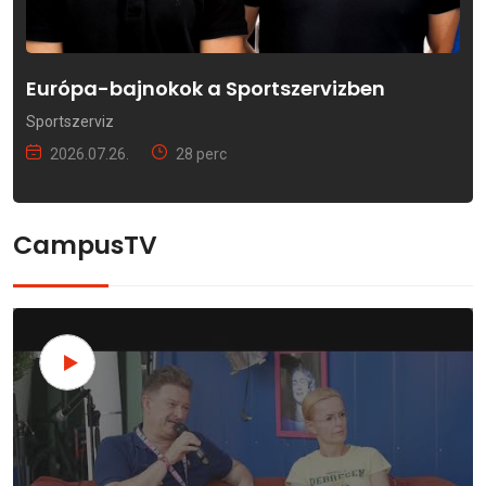
Európa-bajnokok a Sportszervizben
Sportszerviz
2026.07.26.
28 perc
CampusTV