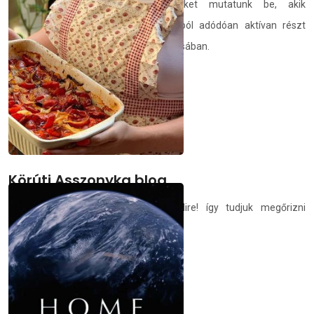
Riportsorozatunkban olyan embereket mutatunk be, akik
szakmájukból, mindennapi munkájukból adódóan aktívan részt
vállalnak a természeti értékek megóvásában.
demedia.hu
2021.08.01.
Körúti Asszonyka blog
Bolognai szósz, eltéve üvegben, télire! így tudjuk megőrizni
könnyedén a nyár ízeit
demedia.hu
2021.07.24.