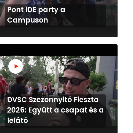
Pont iDE party a
Campuson
DVSC Szezonnyitó Fieszta
2026: Együtt a csapat és a
lelátó