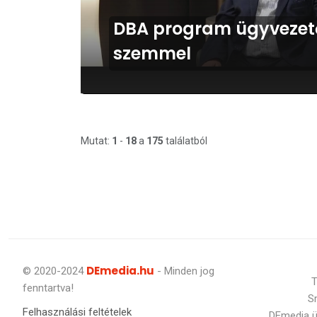
DBA program ügyvezet
szemmel
Mutat:
1
-
18
a
175
találatból
DEmedia.hu
© 2020-2024
- Minden jog
T
fenntartva!
S
Felhasználási feltételek
DEmedia 