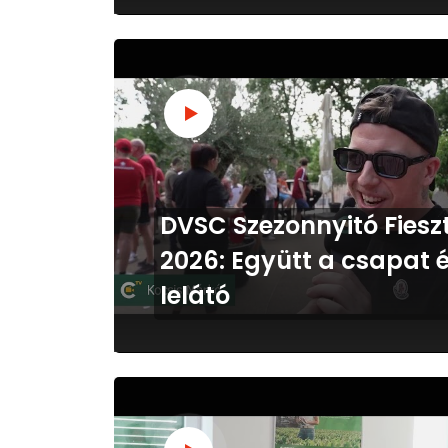
DVSC Szezonnyitó Fiesz
2026: Együtt a csapat 
lelátó