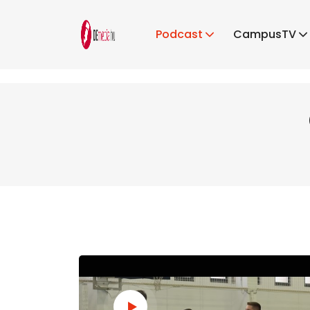
Podcast
CampusTV