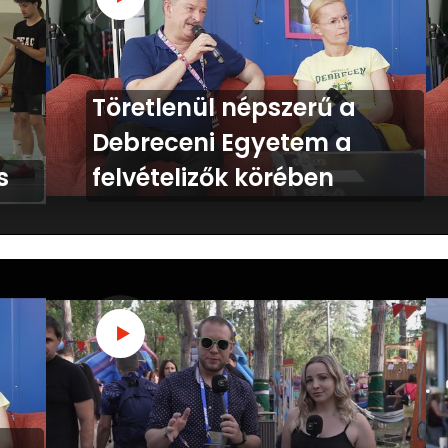
Töretlenül népszerű a
Debreceni Egyetem a
s
felvételizők körében