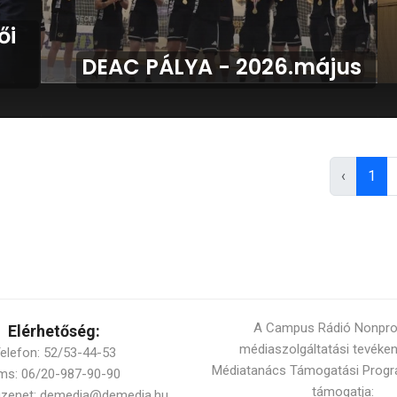
ői
DEAC PÁLYA - 2026.május
‹
1
A Campus Rádió Nonprofi
Elérhetőség:
médiaszolgáltatási tevéke
elefon: 52/53-44-53
Médiatanács Támogatási Progr
ms: 06/20-987-90-90
támogatja:
üzenet: demedia@demedia.hu