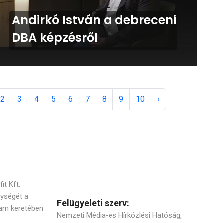
Andirkó István a debreceni
DBA képzésről
2
3
4
5
6
7
8
9
10
›
t Kft.
nységét a
Felügyeleti szerv:
am keretében
Nemzeti Média-és Hírközlési Hatóság,