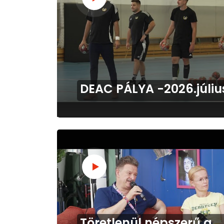
DEAC PÁLYA -2026.júliu
Töretlenül népszerű a