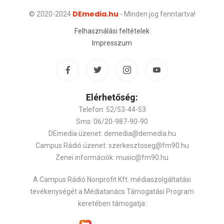
DEmedia.hu
© 2020-2024
- Minden jog fenntartva!
Felhasználási feltételek
Impresszum
Elérhetőség:
Telefon: 52/53-44-53
Sms: 06/20-987-90-90
DEmedia üzenet: demedia@demedia.hu
Campus Rádió üzenet: szerkesztoseg@fm90.hu
Zenei információk: music@fm90.hu
A Campus Rádió Nonprofit Kft. médiaszolgáltatási
tevékenységét a Médiatanács Támogatási Program
keretében támogatja: