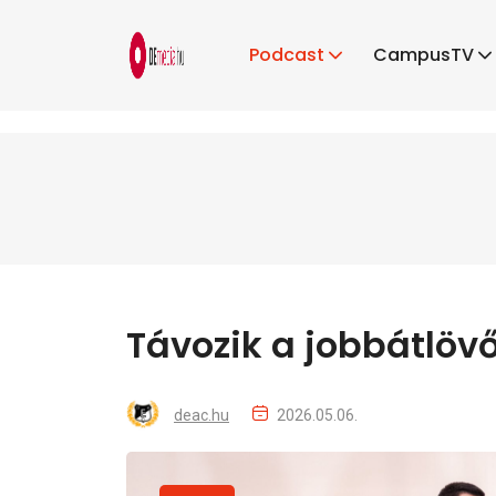
Podcast
CampusTV
Távozik a jobbátlöv
deac.hu
2026.05.06.