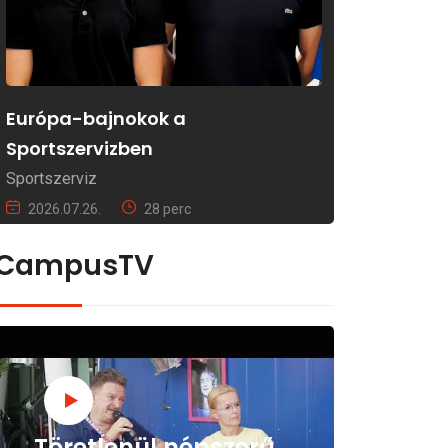
Európa-bajnokok a
Sportszervizben
Sportszerviz
2026.07.26.
28 perc
CampusTV
Töretlenül népszerű