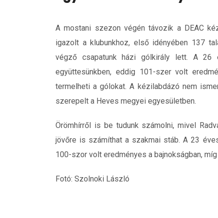
A mostani szezon végén távozik a DEAC kézi
igazolt a klubunkhoz, első idényében 137 tal
végző csapatunk házi gólkirály lett. A 26
együttesünkben, eddig 101-szer volt eredm
termelheti a gólokat. A kézilabdázó nem isme
szerepelt a Heves megyei egyesületben.
Örömhírről is be tudunk számolni, mivel Radv
jövőre is számíthat a szakmai stáb. A 23 éve
100-szor volt eredményes a bajnokságban, míg a
Fotó: Szolnoki László