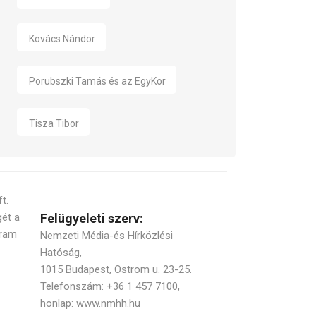
Kovács Nándor
Porubszki Tamás és az EgyKor
Tisza Tibor
t.
gét a
Felügyeleti szerv:
gram
Nemzeti Média-és Hírközlési
Hatóság,
1015 Budapest, Ostrom u. 23-25.
Telefonszám: +36 1 457 7100,
honlap: www.nmhh.hu