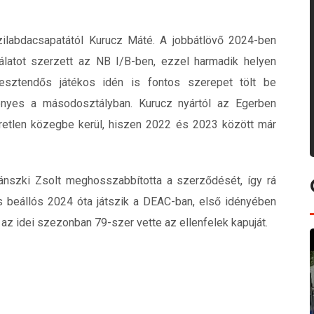
labdacsapatától Kurucz Máté. A jobbátlövő 2024-ben
álatot szerzett az NB I/B-ben, ezzel harmadik helyen
 esztendős játékos idén is fontos szerepet tölt be
ényes a másodosztályban. Kurucz nyártól az Egerben
retlen közegbe kerül, hiszen 2022 és 2023 között már
ánszki Zsolt meghosszabbította a szerződését, így rá
s beállós 2024 óta játszik a DEAC-ban, első idényében
z idei szezonban 79-szer vette az ellenfelek kapuját.