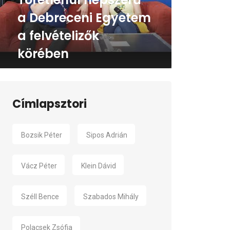
a Debreceni Egyetem
a felvételizők
körében
Címlapsztori
Bozsik Péter
Sipos Adrián
Vácz Péter
Klein Dávid
Széll Bence
Szabados Mihály
Polacsek Zsófia