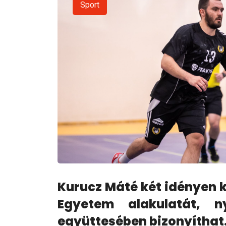
Sport
Kurucz Máté két idényen k
Egyetem alakulatát, 
együttesében bizonyíthat