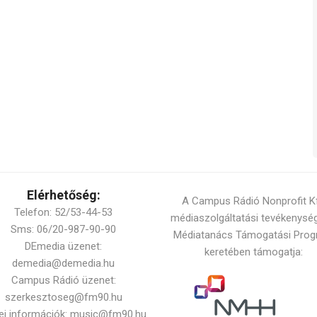
Elérhetőség:
A Campus Rádió Nonprofit Kf
Telefon: 52/53-44-53
médiaszolgáltatási tevékenysé
Sms: 06/20-987-90-90
Médiatanács Támogatási Pro
DEmedia üzenet:
keretében támogatja:
demedia@demedia.hu
Campus Rádió üzenet:
szerkesztoseg@fm90.hu
ei információk: music@fm90.hu