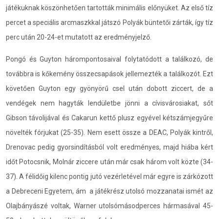
játékuknak köszönhetően tartották minimális előnyüket. Az első tíz
percet a speciális arcmaszkkal játszó Polyák büntetői zárták, így tíz
perc után 20-24-et mutatott az eredményjelző.
Pongó és Guyton hárompontosaival folytatódott a találkozó, de
továbbra is kőkemény összecsapások jellemezték a találkozót. Ezt
követően Guyton egy gyönyörű csel után dobott ziccert, de a
vendégek nem hagyták lendületbe jönni a cívisvárosiakat, sőt
Gibson távolijával és Cakarun kettő plusz egyével kétszámjegyűre
növelték fórjukat (25-35). Nem esett össze a DEAC, Polyák kintről,
Drenovac pedig gyorsindításból volt eredményes, majd hiába kért
időt Potocsnik, Molnár ziccere után már csak három volt közte (34-
37). A félidőig kilenc pontig jutó vezérletével már egyre is zárkózott
a Debreceni Egyetem, ám a játékrész utolsó mozzanatai ismét az
Olajbányászé voltak, Warner utolsómásodperces hármasával 45-