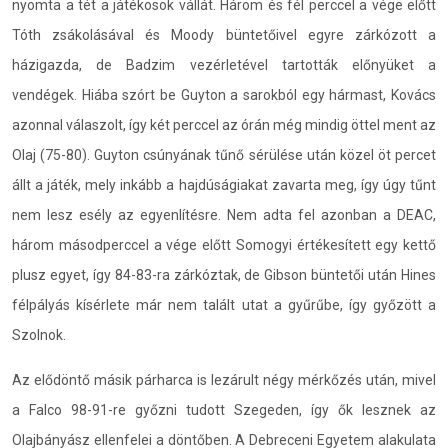
nyomta a tét a játékosok vállát. Három és fél perccel a vége előtt
Tóth zsákolásával és Moody büntetőivel egyre zárkózott a
házigazda, de Badzim vezérletével tartották előnyüket a
vendégek. Hiába szórt be Guyton a sarokból egy hármast, Kovács
azonnal válaszolt, így két perccel az órán még mindig öttel ment az
Olaj (75-80). Guyton csúnyának tűnő sérülése után közel öt percet
állt a játék, mely inkább a hajdúságiakat zavarta meg, így úgy tűnt
nem lesz esély az egyenlítésre. Nem adta fel azonban a DEAC,
három másodperccel a vége előtt Somogyi értékesített egy kettő
plusz egyet, így 84-83-ra zárkóztak, de Gibson büntetői után Hines
félpályás kísérlete már nem talált utat a gyűrűbe, így győzött a
Szolnok.
Az elődöntő másik párharca is lezárult négy mérkőzés után, mivel
a Falco 98-91-re győzni tudott Szegeden, így ők lesznek az
Olajbányász ellenfelei a döntőben. A Debreceni Egyetem alakulata