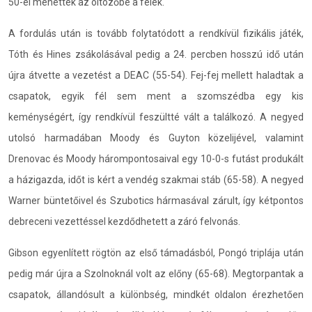
50-el mehettek az öltözőbe a felek.
A fordulás után is tovább folytatódott a rendkívül fizikális játék,
Tóth és Hines zsákolásával pedig a 24. percben hosszú idő után
újra átvette a vezetést a DEAC (55-54). Fej-fej mellett haladtak a
csapatok, egyik fél sem ment a szomszédba egy kis
keménységért, így rendkívül feszültté vált a találkozó. A negyed
utolsó harmadában Moody és Guyton közelijével, valamint
Drenovac és Moody hárompontosaival egy 10-0-s futást produkált
a házigazda, időt is kért a vendég szakmai stáb (65-58). A negyed
Warner büntetőivel és Szubotics hármasával zárult, így kétpontos
debreceni vezettéssel kezdődhetett a záró felvonás.
Gibson egyenlített rögtön az első támadásból, Pongó triplája után
pedig már újra a Szolnoknál volt az előny (65-68). Megtorpantak a
csapatok, állandósult a különbség, mindkét oldalon érezhetően