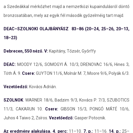
a Szedeákkal mérkőzhet majd a nemzetközi kupaindulásról döntő
bronzcsatában, mely az egyik fél második győzelméig tart majd.
DEAC–SZOLNOKI OLAJBÁNYÁSZ 83–86 (20–24, 25–26, 20–13,
18–23)
Debrecen, 550 néző. V:
Kapitány, Tőzsér, Győrffy
DEAC:
MOODY 12/6, SOMOGYI Á. 10/3, DRENOVAC 16/6, Hines 3,
Tóth Á. 9.
Csere:
GUYTON 11/6, Molnár M. 7, Moore 9/6, Polyák 6/3.
Vezetőedző:
Kovács Adrián.
SZOLNOK
: WARNER 18/6, Badzim 9/3, Kovács P. 7/3, SZUBOTICS
11/3, CAKARUN 10.
Csere:
GIBSON 15/3, PONGÓ MÁTÉ 10/6,
Juhos 4 Taiwo 2, Zsíros.
Vezetőedző:
Gasper Potocnik.
Az eredmény alakulása.
4. perc:
11–10.
7. p.:
11–16.
14. p.:
25–