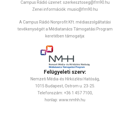
Campus Rádió üzenet: szerkesztoseg@fm90.hu
Zenei információk: music@fm90.hu
A Campus Rádió Nonprofit Kft. médiaszolgáltatási
tevékenységét a Médiatanács Támogatási Program
keretében támogatja:
Felügyeleti szerv:
Nemzeti Média-és Hírközlési Hatóság,
1015 Budapest, Ostrom u. 23-25.
Telefonszám: +36 1 457 7100,
honlap: www.nmhh.hu