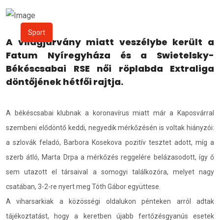
Sport
A világjárvány miatt veszélybe került a
Fatum Nyíregyháza és a Swietelsky-
Békéscsabai RSE női röplabda Extraliga
döntőjének hétfői rajtja.
A békéscsabai klubnak a koronavírus miatt már a Kaposvárral
szembeni elődöntő keddi, negyedik mérkőzésén is voltak hiányzói:
a szlovák feladó, Barbora Kosekova pozitív tesztet adott, míg a
szerb átló, Marta Drpa a mérkőzés reggelére belázasodott, így ő
sem utazott el társaival a somogyi találkozóra, melyet nagy
csatában, 3-2-re nyert meg Tóth Gábor együttese.
A viharsarkiak a közösségi oldalukon pénteken arról adtak
tájékoztatást, hogy a keretben újabb fertőzésgyanús esetek