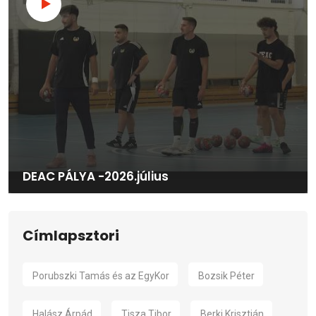
DEAC PÁLYA -2026.július
Címlapsztori
Porubszki Tamás és az EgyKor
Bozsik Péter
Halász Árpád
Tisza Tibor
Berki Krisztián