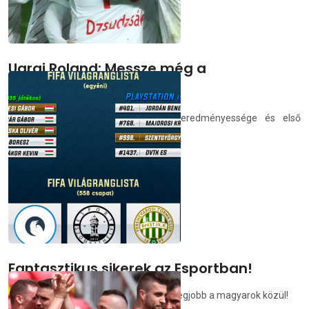
Ugrai Roland: Messze még a
csúcsformám
Középpályásunk számára a DVSC eredményessége és első
osztályba való feljutása a legfontosabb.
demedia.hu
2021.04.20.
Fantasztikus sikerek az Esportban!
A világranglistán a DVSC egyesülete a legjobb a magyarok közül!