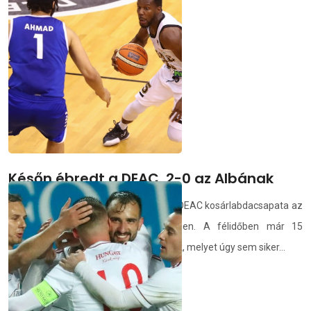
Az alapító angol klubok máris kiléptek.
demedia.hu
2021.04.21.
Későn ébredt a DEAC, 2-0 az Albának
Fehérváron is vereséget szenvedett a DEAC kosárlabdacsapata az
NBI/A rájátszásának negyeddöntőjében. A félidőben már 15
pontos hátrányban voltak a hajdúságiak, melyet úgy sem siker...
demedia.hu
2021.04.20.