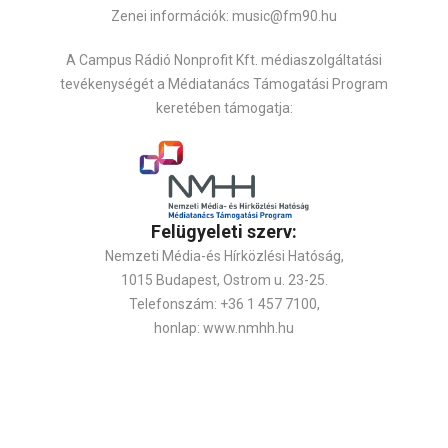
Zenei információk: music@fm90.hu
A Campus Rádió Nonprofit Kft. médiaszolgáltatási
tevékenységét a Médiatanács Támogatási Program
keretében támogatja:
Felügyeleti szerv:
Nemzeti Média-és Hírközlési Hatóság,
1015 Budapest, Ostrom u. 23-25.
Telefonszám: +36 1 457 7100,
honlap: www.nmhh.hu