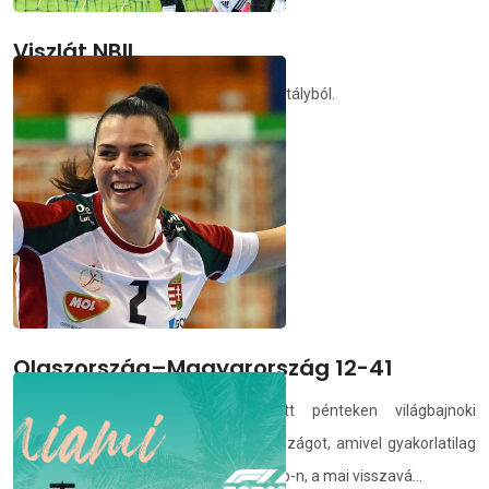
Viszlát NBII
Kikapott, és kiesett a DEAC a másodosztályból.
demedia.hu
2021.04.18.
Olaszország–Magyarország 12-41
A magyar női kézilabda-válogatott pénteken világbajnoki
selejtezőn 46–19-re legyőzte Olaszországot, amivel gyakorlatilag
biztosította a helyét a spanyolországi vb-n, a mai visszavá...