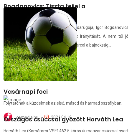
Bogdanovics: Tiszta fejjel a
bennmaradásért
A DVSC korábbi közönségkedvenc labdarúgója, Igor Bogdanovics
vette át a DVSC második csapatának irányítását. A nem túl jó
helyzetben lévő kis Loki a kiesés ellen harcol a bajnokság...
demedia.hu
2021.04.18.
Vasárnapi foci
Folytatónak a küzdelmek az első, másod és harmad osztályban.
demedia.hu
2021.04.18.
Országos csúccsal győzött Horváth Lea
Horváth Lea (Komáromi VSE) 462,5 körös új magyar csúccsal nyert