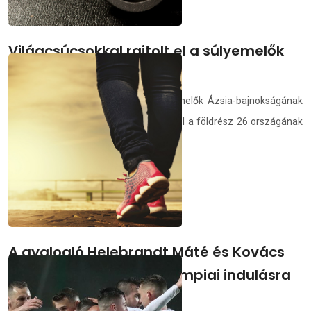
Világcsúcsokkal rajtolt el a súlyemelők
Ázsia-bajnoksága
Három világcsúcs is megdőlt a súlyemelők Ázsia-bajnokságának
első napján, vasárnap Taskentben, ahol a földrész 26 országának
erős emberei versengenek.
demedia.hu
2021.04.19.
A gyalogló Helebrandt Máté és Kovács
Barbara is esélyes az olimpiai indulásra
20 km-en