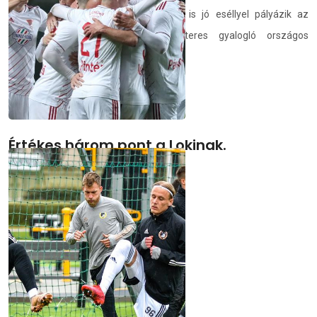
Helebrandt Máté és Kovács Barbara is jó eséllyel pályázik az
olimpiai szereplésre a 20 kilométeres gyalogló országos
bajnokságon elért eredményével.
demedia.hu
2021.04.19.
Értékes három pont a Lokinak.
WKW ETO FC Győr–Debreceni VSC 2–4
demedia.hu
2021.04.18.