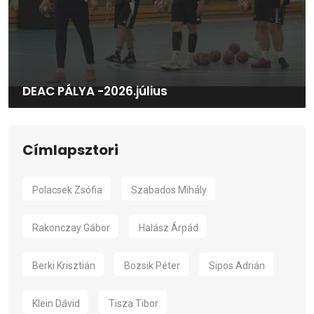
DEAC PÁLYA -2026.július
Címlapsztori
Polacsek Zsófia
Szabados Mihály
Rakonczay Gábor
Halász Árpád
Berki Krisztián
Bozsik Péter
Sipos Adrián
Klein Dávid
Tisza Tibor