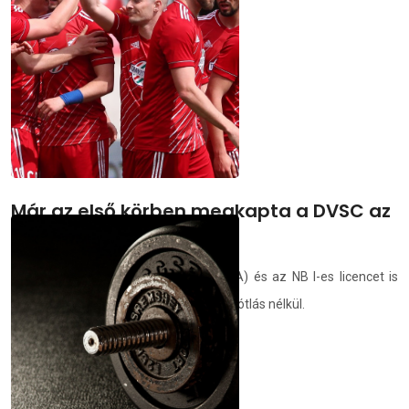
demedia.hu
2021.04.20.
Már az első körben megkapta a DVSC az
NB I-es licencet
A DVSC esetében a nemzetközi (UEFA) és az NB I-es licencet is
elfogadta az MLSZ, első körben, hiánypótlás nélkül.
demedia.hu
2021.04.19.