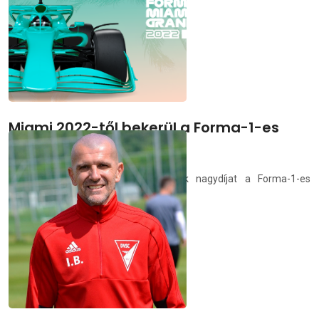
demedia.hu
2021.04.18.
Miami 2022-től bekerül a Forma-1-es
versenynaptárba
Jövőre már Miamiban is rendeznek nagydíjat a Forma-1-es
világbajnokságon.
demedia.hu
2021.04.18.