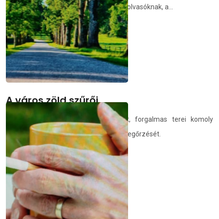
kerékpárosoknak szól, hanem az olyan olvasóknak, a...
demedia.hu
2025.12.23.
A város zöld szűrői
A városok egyre sűrűbben beépített, forgalmas terei komoly
kihívás elé állítják a jó levegőminőség megőrzését.
demedia.hu
2025.12.21.