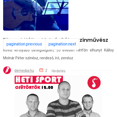
Elhunyt Kálloy Molnár Péter színművész
pagination.previous
pagination.next
Rövid lefolyású betegségben, 55 évesen hétfőn elhunyt Kálloy
Molnár Péter színész, rendező, író, zenész.
demedia.hu
2025.12.01.
Hirdetés