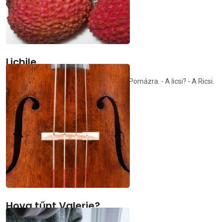
Lichile
- Licsi van? - Már hazament. - Kínába? - Pomázra. - A licsi? - A Ricsi.
demedia.hu
2026.01.04.
Hova tűnt Valerie?