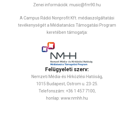
Zenei információk: music@fm90.hu
A Campus Rádió Nonprofit Kft. médiaszolgáltatási
tevékenységét a Médiatanács Támogatási Program
keretében támogatja:
Felügyeleti szerv:
Nemzeti Média-és Hírközlési Hatóság,
1015 Budapest, Ostrom u. 23-25.
Telefonszám: +36 1 457 7100,
honlap: www.nmhh.hu