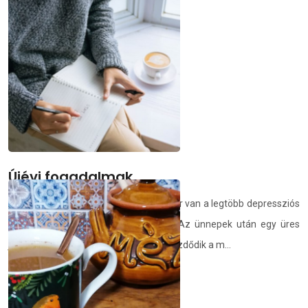
- Nagybőgőn szeretnék játszani!
demedia.hu
2026.01.02.
Újévi fogadalmak
Január van. Statisztikák szerint ilyenkor van a legtöbb depressziós
ember. Téli depresszió. Sötét hónap. Az ünnepek után egy üres
járatos periódusról beszélünk. Újra elkezdődik a m...
demedia.hu
2026.01.01.