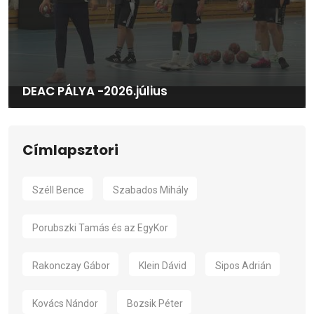
DEAC PÁLYA -2026.július
Címlapsztori
Széll Bence
Szabados Mihály
Porubszki Tamás és az EgyKor
Rakonczay Gábor
Klein Dávid
Sipos Adrián
Kovács Nándor
Bozsik Péter