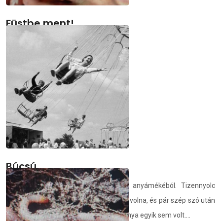
Füstbe ment!
A csikkek nyomában
demedia.hu
2025.12.19.
Búcsú
Rossz házasságból menekültem. Az anyámékéból. Tizennyolc
évesen. Az ördöghöz is hozzámentem volna, és pár szép szó után
az ördögről is elhittem, hogy angyal. Sanya egyik sem volt....