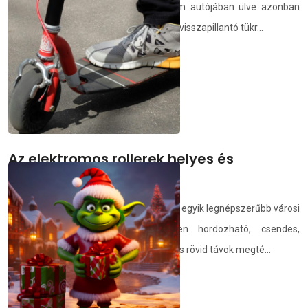
sem, de elmúlt. A minap egy barátom autójában ülve azonban
mégis ott fityegett egy „karácsonyfa” a visszapillantó tükr...
demedia.hu
2025.12.27.
Az elektromos rollerek helyes és
biztonságos használata
Az elektromos roller néhány év alatt az egyik legnépszerűbb városi
közlekedési eszközzé vált. Könnyen hordozható, csendes,
környezetbarát és kifejezetten alkalmas rövid távok megté...
demedia.hu
2025.12.26.