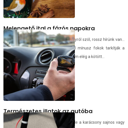
Melengető ital a fázós napokra
Ha azt gondoljuk, a tél csak a karácsonyról szól, rossz hírünk van…
Még minimum két hónapon keresztül mínusz fokok tarkítják a
mindennapokat, s előfordulhat, hogy nem elég a kötött...
demedia.hu
2025.12.31.
Természetes illatok az autóba
Bár szívünkben még ott a melegség, de a karácsony sajnos vagy