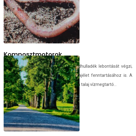
demedia.hu
2025.12.14.
Komposztmotorok
A komposzt élővilága nemcsak a zöldhulladék lebontását végzi,
hanem hozzájárul az egészséges talajélet fenntartásához is. A
komposztban létrejövő humusz javítja a talaj vízmegtartó...
demedia.hu
2025.12.13.