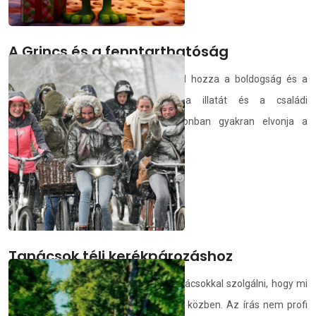
A Grincs és a fenntarthatóság
Az ünnepi időszak érkezése magával hozza a boldogság és a
meghittség érzését, a karácsonyfa illatát és a családi
összejövetelek melegét. Mindez azonban gyakran elvonja a
figyelmünk...
demedia.hu
2025.12.25.
Tanácsok téli kerékpározáshoz
Az alábbi cikkben megpróbálunk jó tanácsokkal szolgálni, hogy mi
mindenre figyelj oda téli kerékpározás közben. Az írás nem profi