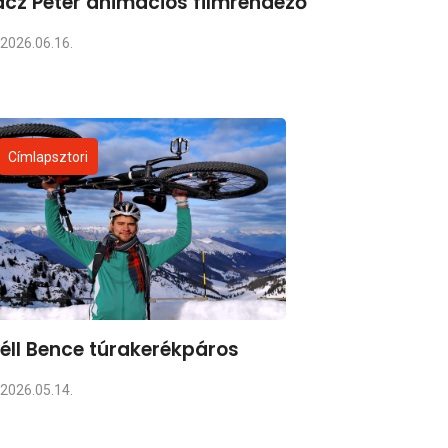
cz Péter animációs filmrendező
2026.06.16.
Címlapsztori
éll Bence túrakerékpáros
2026.05.14.