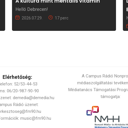
A kultúra mint mentális vitamin
Helló Debrecen!
2026.07.29.
17 perc
A Campus Rádió Nonprofi
Elérhetőség:
médiaszolgáltatási tevéke
elefon: 52/53-44-53
Médiatanács Támogatási Progr
ms: 06/20-987-90-90
támogatja:
üzenet: demedia@demedia.hu
ampus Rádió üzenet:
erkesztoseg@fm90.hu
nformációk: music@fm90.hu