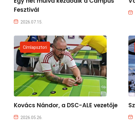
Egy hét múlva kezdődik a Campus
Vá
Fesztivál
2026.07.15.
Címlapsztori
Kovács Nándor, a DSC-ALE vezetője
Sz
2026.05.26.