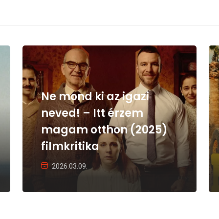
Ne mond ki az igazi
neved! – Itt érzem
magam otthon (2025)
filmkritika
2026.03.09.