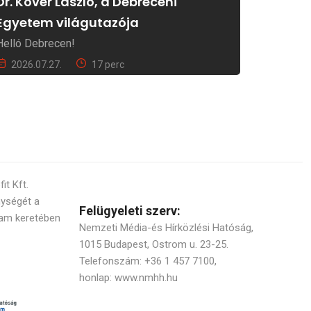
Dr. Kövér László, a Debreceni
Egyetem világutazója
Helló Debrecen!
2026.07.27.
17 perc
t Kft.
nységét a
Felügyeleti szerv:
am keretében
Nemzeti Média-és Hírközlési Hatóság,
1015 Budapest, Ostrom u. 23-25.
Telefonszám: +36 1 457 7100,
honlap: www.nmhh.hu