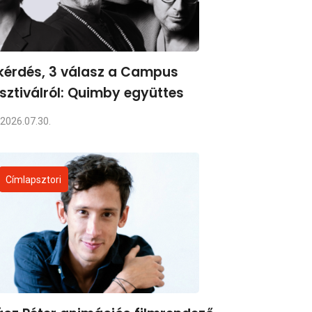
kérdés, 3 válasz a Campus
sztiválról: Quimby együttes
2026.07.30.
Címlapsztori