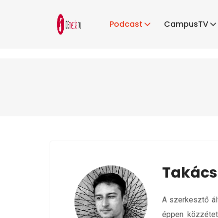
Podcast
CampusTV
Takács
A szerkesztő ált
éppen közzétet