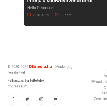
Interjú a Soulwave zenekarral
Helló Debrecen!
2026.07.29.
11 perc
DEmedia.hu
© 2020-2024
- Minden jog
T
fenntartva!
S
Felhasználási feltételek
DEmedia 
Impresszum
C
sz
Zenei i