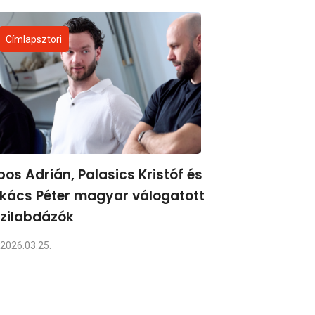
Címlapsztori
pos Adrián, Palasics Kristóf és
kács Péter magyar válogatott
zilabdázók
2026.03.25.