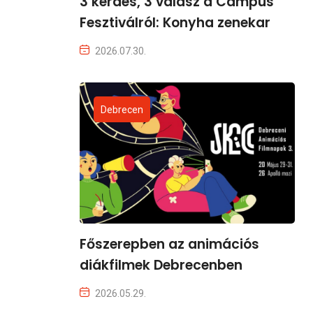
3 kérdés, 3 válasz a Campus
Fesztiválról: Konyha zenekar
2026.07.30.
Debrecen
Főszerepben az animációs
diákfilmek Debrecenben
2026.05.29.