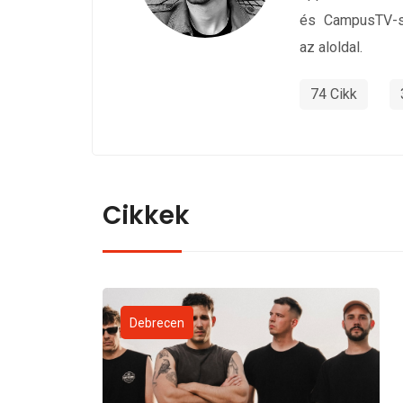
és CampusTV-s
az aloldal.
74 Cikk
Cikkek
Debrecen