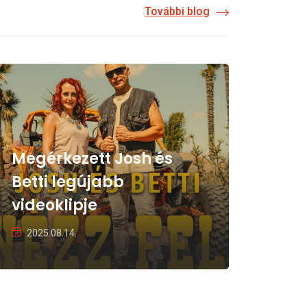
További blog
Megérkezett Josh és
Betti legújabb
videoklipje
2025.08.14.