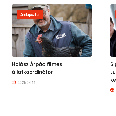
Címlapsztori
Halász Árpád filmes
Si
állatkoordinátor
Lu
ké
2026.04.16.