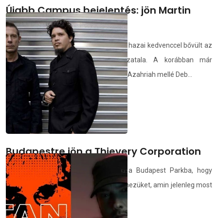
Újabb Campus bejelentés: jön Martin
Solveig és Gayle is
Kilenc nemzetközi előadóval és hetven hazai kedvenccel bővült az
idei Campus Fesztivál zenei felhozatala. A korábban már
bejelentett Dimitri Vegas & Like Mike és Azahriah mellé Deb...
demedia.hu
2024.02.16.
Budapestre jön a Thievery Corporation
A washingtoni duó júliusban érkezik a Budapest Parkba, hogy
bemutassák hamarosan megjelenő lemezüket, amin jelenleg most
is dolgoznak.