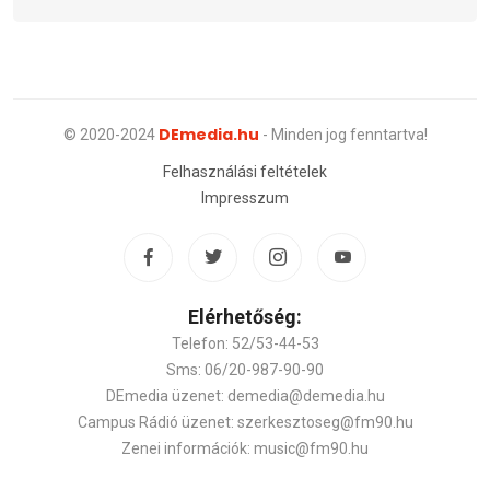
DEmedia.hu
© 2020-2024
- Minden jog fenntartva!
Felhasználási feltételek
Impresszum
Elérhetőség:
Telefon: 52/53-44-53
Sms: 06/20-987-90-90
DEmedia üzenet: demedia@demedia.hu
Campus Rádió üzenet: szerkesztoseg@fm90.hu
Zenei információk: music@fm90.hu