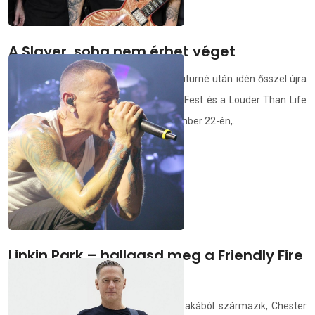
A Slayer, soha nem érhet véget
A 2019 novemberében véget ért búcsúturné után idén ősszel újra
színpadra lép a Slayer: a banda a Riot Fest és a Louder Than Life
fesztivál egyik fő fellépője lesz szeptember 22-én,...
demedia.hu
2024.02.23.
Linkin Park – hallgasd meg a Friendly Fire
című kiadatlan dalt
A dal a zenekar One More Light korszakából származik, Chester