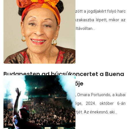
dalainak eltávolítását
A Universal Music Group és a TikTok között a jogdíjakért folyó harc
kedden a kora reggeli órákban újabb szakaszba lépett, mikor az
UMG által közzétett dalokat elkezdték eltávolítan...
demedia.hu
2024.02.28.
Budapesten ad búcsúkoncertet a Buena
Vista legendás énekesnője
A zenetörténelem egyik ikonikus alakja, Omara Portuondo, a kubai
zenei élet meghatározó személyisége, 2024. október 6-án
Budapesten adja magyarországi koncertjét. Az énekesnő, aki...
demedia.hu
2024.02.28.