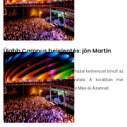
Ha zajt akartok!
demedia.hu
2024.02.19.
Újabb Campus bejelentés: jön Martin
Solveig és Gayle is
Kilenc nemzetközi előadóval és hetven hazai kedvenccel bővült az
idei Campus Fesztivál zenei felhozatala. A korábban már
bejelentett Dimitri Vegas &amp;amp; Like Mike és Azahriah...
demedia.hu
2024.02.16.