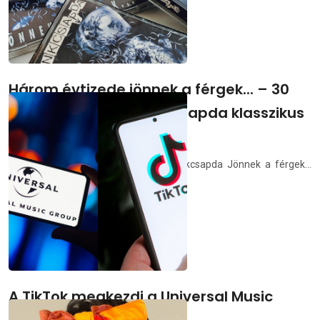
Három évtizede jönnek a férgek... – 30
éve jelent meg a Tankcsapda klasszikus
lemeze
1994. március 1-én jelent meg a Tankcsapda Jönnek a férgek...
című albuma.
demedia.hu
2024.03.01.
A TikTok megkezdi a Universal Music