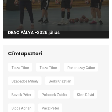
DEAC PÁLYA -2026.július
Címlapsztori
Tisza Tibor
Tisza Tibor
Rakonczay Gábor
Szabados Mihály
Berki Krisztián
Bozsik Péter
Polacsek Zsófia
Klein Dávid
Sipos Adrián
Vácz Péter