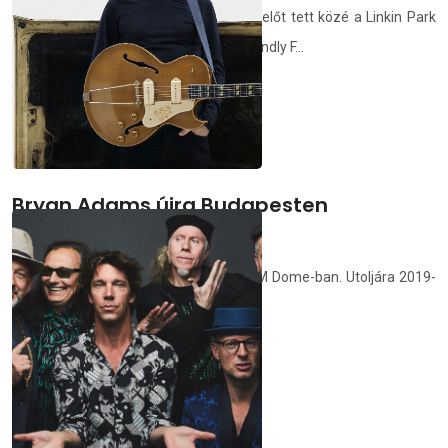
Bennington vokáljával. Egy félperces ízelőt tett közé a Linkin Park
egy eddig még nem hallott dalból, a Friendly F...
demedia.hu
2024.02.23.
Bryan Adams újra Budapesten
koncertezik
Bryan Adams októberben lép fel a MVM Dome-ban. Utoljára 2019-
ben játszott a magyar fővárosban.
demedia.hu
2024.02.20.