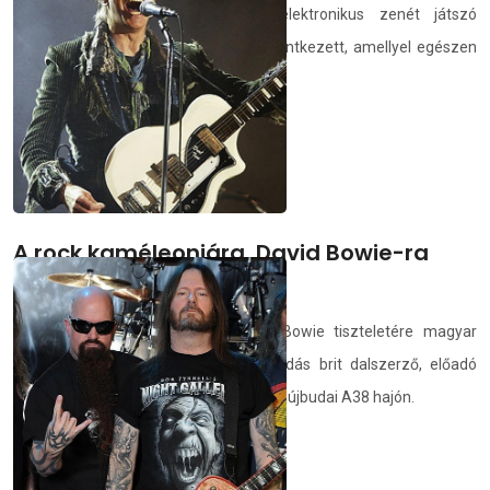
Az ország egyik legnépszerűbb elektronikus zenét játszó
koncertzenekara, a Brains új dallal jelentkezett, amellyel egészen
az alapokig nyúltak vissza a zenészek.
demedia.hu
2024.02.26.
A rock kaméleonjára, David Bowie-ra
emlékeznek
Ismét emlékestet rendeznek David Bowie tiszteletére magyar
zenészek. A nyolc éve elhunyt legendás brit dalszerző, előadó
számai március 20-án hangzanak el az újbudai A38 hajón.
demedia.hu
2024.02.26.