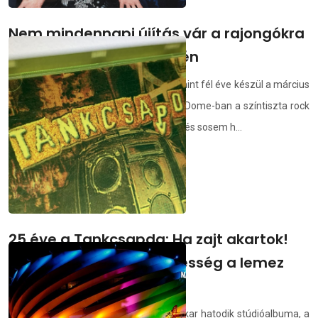
Nem mindennapi újítás vár a rajongókra
a Quimby nagykoncertjén
A Quimby és a Danubia Zenekar több mint fél éve készül a március
9-i Class&amp;Roll koncertre. Az MVM Dome-ban a színtiszta rock
and roll mellett szimfonikus átiratokkal és sosem h...
demedia.hu
2024.02.20.
25 éve a Tankcsapda: Ha zajt akartok!
albuma – íme 25 érdekesség a lemez
kapcsán
1999. február 19-én jelent meg a zenekar hatodik stúdióalbuma, a