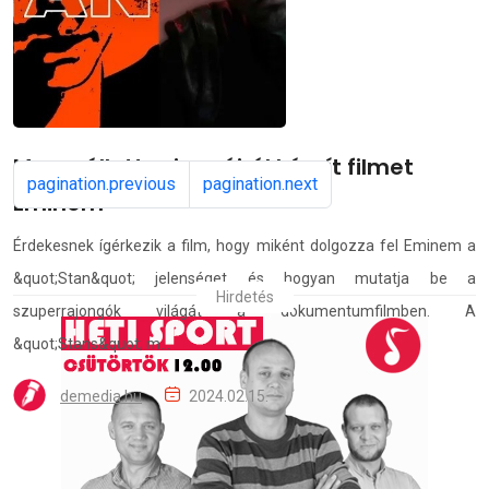
demedia.hu
2024.02.15.
Megszállott rajongóiról készít filmet
pagination.previous
pagination.next
Eminem
Érdekesnek ígérkezik a film, hogy miként dolgozza fel Eminem a
&quot;Stan&quot; jelenséget és hogyan mutatja be a
Hirdetés
szuperrajongók világát a dokumentumfilmben. A
&quot;Stans&quot; m...
demedia.hu
2024.02.15.