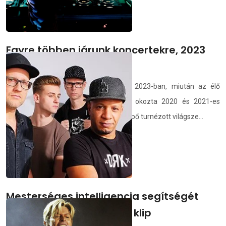
Egyre többen járunk koncertekre, 2023
rekordév volt
A Live Nation újabb rekordévet zárt 2023-ban, miután az élő
szórakoztatás kiheverte a pandémia okozta 2020 és 2021-es
leállást, és ismét több szupersztár fellépő turnézott világsze...
demedia.hu
2024.02.27.
Mesterséges intelligencia segítségét
kérte a Brains - új dal és klip