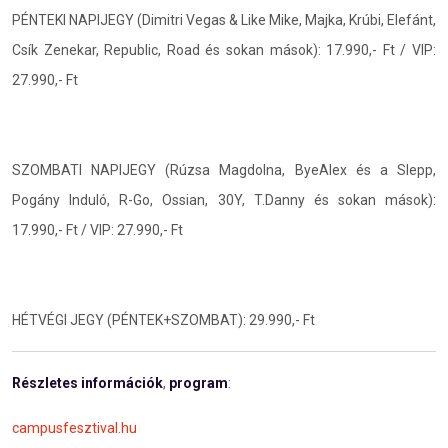
PÉNTEKI NAPIJEGY (Dimitri Vegas & Like Mike, Majka, Krúbi, Elefánt,
Csík Zenekar, Republic, Road és sokan mások): 17.990,- Ft / VIP:
27.990,- Ft
SZOMBATI NAPIJEGY (Rúzsa Magdolna, ByeAlex és a Slepp,
Pogány Induló, R-Go, Ossian, 30Y, T.Danny és sokan mások):
17.990,- Ft / VIP: 27.990,- Ft
HÉTVÉGI JEGY (PÉNTEK+SZOMBAT): 29.990,- Ft
Részletes
információk
,
program
:
campusfesztival.hu