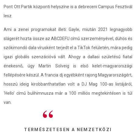
Pont Ott Partik központi helyszíne is a debreceni Campus Fesztivál
lesz.
Ami a zenei programokat illeti: Gayle, miután 2021 legnagyobb
slágerét hozta össze az ABCDEFU című szerzeményével, dühös és
szókimondó dala vírusként terjedt el a TikTok felületén, mára pedig
igazi globális szenzációvá vált. Ahogy a dallasi születésű fiatal
énekesnő, úgy Martin Solveig is első kelet-magyarországi
fellépésére készül. A francia dj egyébként rajong Magyarországért,
hosszú ideig kirobbanthatatlan volt a DJ Mag 100-as listájáról,
‘Hello’ című bulihimnusza már a 100 milliós megtekintésen is túl
van.
TERMÉSZETESEN A NEMZETKÖZI