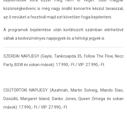
közönségkedvenc is még nagy önálló koncertre készül tavasszal,
az ő nevüket a fesztivál majd ezt követően fogja bejelenteni.
A programok bejelentése után korlátozott számban elérhetővé
váltak a kedvezményes napijegyek és a hétvégi jegyek is.
SZERDAI NAPIJEGY (Gayle, Tankcsapda 35, Follow The Flow, Necc
Party, BSW és sokan mások): 17.990,- Ft / VIP: 27.990,- Ft
CSÜTÖRTÖKI NAPIJEGY (Azahriah, Martin Solveig, Mando Diao,
Dzsúdló, Margaret Island, Danko Jones, Queen Omega és sokan
mások): 17.990,- Ft / VIP: 27.990,- Ft