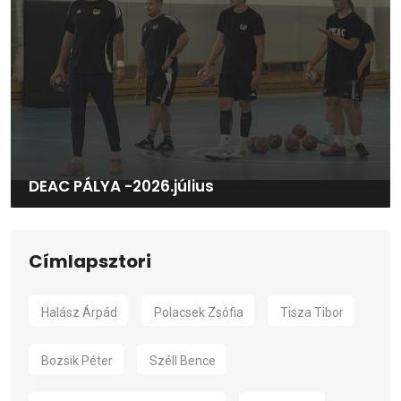
DEAC PÁLYA -2026.július
Címlapsztori
Halász Árpád
Polacsek Zsófia
Tisza Tibor
Bozsik Péter
Széll Bence