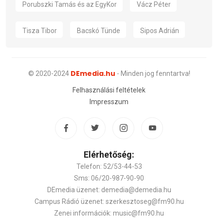
Porubszki Tamás és az EgyKor
Vácz Péter
Tisza Tibor
Bacskó Tünde
Sipos Adrián
DEmedia.hu
© 2020-2024
- Minden jog fenntartva!
Felhasználási feltételek
Impresszum
Elérhetőség:
Telefon: 52/53-44-53
Sms: 06/20-987-90-90
DEmedia üzenet: demedia@demedia.hu
Campus Rádió üzenet: szerkesztoseg@fm90.hu
Zenei információk: music@fm90.hu