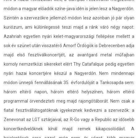
módon a magyar előadók színe-java idén is jelen lesz a Nagyerdőn.
Szintén a szervezőkre jellemző módon lesz azonban jó pár olyan
kuriózum, ami különlegessé teszi majd a ránk váró négy napot:
Azahriah egyetlen nyári kelet-magyarországi fellépése mellett a
sok év szünet után visszatérő Amorf Ördögök is Debrecenben adja
majd első fesztiválkoncertjét, az avantgard metal műfajban
komoly nemzetközi sikereket elért Thy Catafalque pedig egyetlen
nyári hazai koncertjére készül a Nagyerdőn. Nem mindennapi
módon ünnepli fennállásának 35. évfordulóját a Tankcsapda sem:
három eltérő napon, három eltérő helyszínen, három eltérő
programmal örvendezteti meg majd rajongótáborát. Nem csak a
fiatal fesztivállátogatóknak igyekeznek kedvezni a szervezők: a
Zenevonat az LGT sztárjaival, az R-Go vagy a Republic az idősebb
koncertkedvelőknek kínál majd remek kikapcsolódást. A
bejelentések sora ezzel még nem ér véget: több magyar