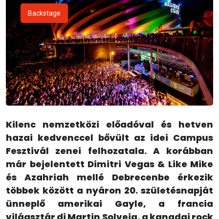
Backstage
Kilenc nemzetközi előadóval és hetven
hazai kedvenccel bővült az idei Campus
Fesztivál zenei felhozatala. A korábban
már bejelentett Dimitri Vegas & Like Mike
és Azahriah mellé Debrecenbe érkezik
többek között a nyáron 20. születésnapját
ünneplő amerikai Gayle, a francia
világsztár dj Martin Solveig, a kanadai rock