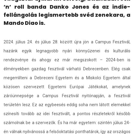
’n’ roll banda Danko Jones és az indie-
fellángolás legismertebb svéd zenekara, a
Mando Diao is.
2024. július 24. és július 28. között újra jön a Campus Fesztivál,
hazánk egyik legnagyobb nyári könnyűzenei és kulturális
rendezvénye és ahogy ez már megszokott – 2024-ben is
élményekben gazdag fesztivál várható Debrecenben. Elég csak
megemlíteni a Debreceni Egyetem és a Miskolci Egyetem által
közösen szervezett Egyetemi Európai Játékokat, amelynek
záróünnepsége a Campus Fesztivál nyitónapján, a fesztivál
területén lesz. Ez az egybeesés eddig soha nem látott elemekkel
színesíti tovább az idei fesztivált, a pontos részletekről később
számolnak be a szervezők. És ha már egyetem: szintén július 24-
én válnak nyilvánossá a felsőoktatási ponthatárok, így az országos