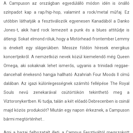
A Campuson az országban egyedülálló módon idén is önálló
színpadot kap a rap/hip-hop, valamint a rock/metal műfaj. Ez
utóbbin láthatják a fesztiválozók egyenesen Kanadából a Danko
Jones-t, akik hard rock lemezeit a punk és a blues attitűdje is
átlengi. Sokat elmond róluk, hogy a Motörhead-frontember Lemmy
is énekelt egy slágerükben. Messze földön híresek energikus
koncertjeikről. A nemzetközi nevek közül kiemelendő még Queen
Omega, aki sokaknak lehet ismerős, ugyanis a trinidadi reggae-
dancehall énekesnő hangja hallható Azahriah Four Moods II című
dalában. Az igazi különlegességnek számító fellépése The Royal
Souls nevű zenekarával csütörtökön tekinthető meg a
Víztoronykertben. Ki tudja, talán a két előadó Debrecenben is csinál
majd közös produkciót? Miután egy napon érkeznek, a Campuson
bármi megtörténhet…
Ami a hazai felhozatalt illeti, a Campus Fesztiváltól megszokott