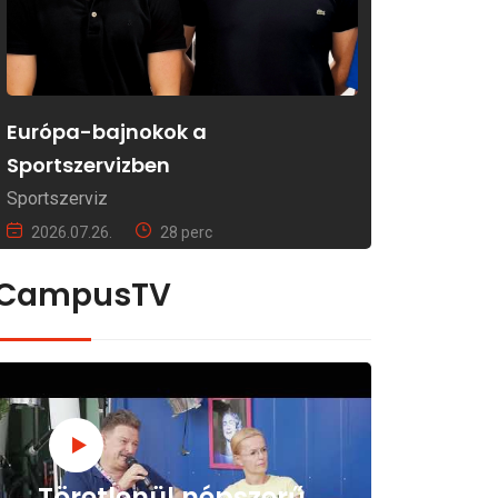
Európa-bajnokok a
Sportszervizben
Sportszerviz
2026.07.26.
28 perc
CampusTV
Töretlenül népszerű