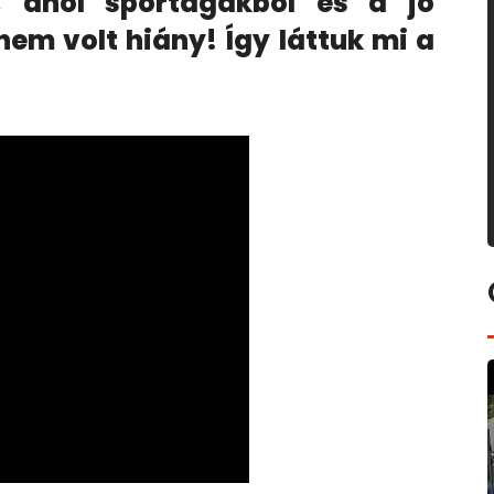
 ahol sportágakból és a jó
em volt hiány! Így láttuk mi a