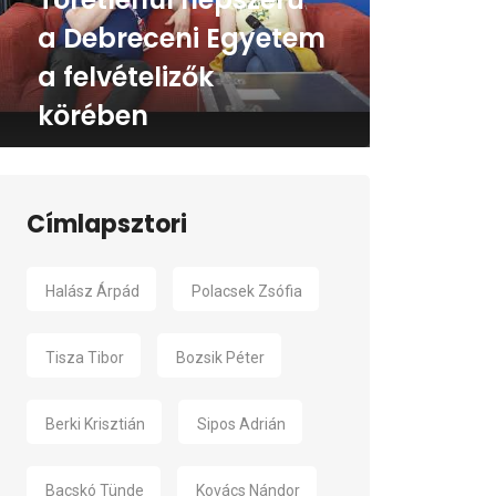
a Debreceni Egyetem
a felvételizők
körében
Címlapsztori
Halász Árpád
Polacsek Zsófia
Tisza Tibor
Bozsik Péter
Berki Krisztián
Sipos Adrián
Bacskó Tünde
Kovács Nándor