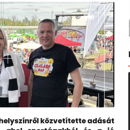
 helyszínről közvetítette adását