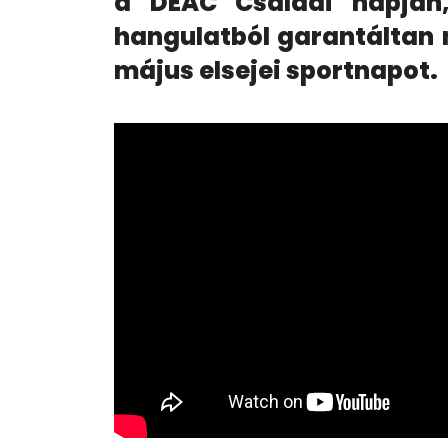
a DEAC Családi napján,
hangulatból garantáltan n
május elsejei sportnapot.