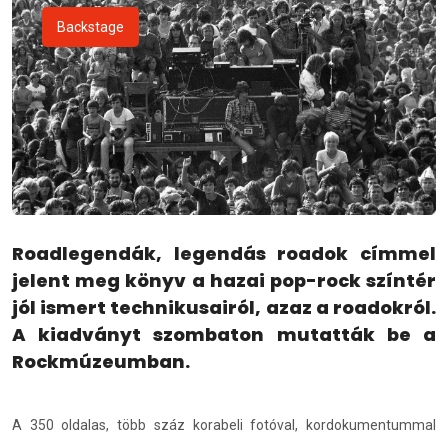
Backstage
Roadlegendák, legendás roadok címmel
jelent meg könyv a hazai pop-rock színtér
jól ismert technikusairól, azaz a roadokról.
A kiadványt szombaton mutatták be a
Rockmúzeumban.
A 350 oldalas, több száz korabeli fotóval, kordokumentummal