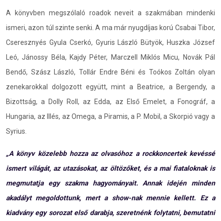
A könyvben megszólaló roadok neveit a szakmában mindenki
ismeri, azon túl szinte senki. A ma már nyugdíjas korú Csabai Tibor,
Cseresznyés Gyula Cserkó, Gyuris László Bütyök, Huszka József
Leó, Jánossy Béla, Kajdy Péter, Marczell Miklós Micu, Novák Pál
Bendő, Szász László, Tollár Endre Béni és Toókos Zoltán olyan
zenekarokkal dolgozott együtt, mint a Beatrice, a Bergendy, a
Bizottság, a Dolly Roll, az Edda, az Első Emelet, a Fonográf, a
Hungaria, az Illés, az Omega, a Piramis, a P. Mobil, a Skorpió vagy a
Syrius.
„A könyv közelebb hozza az olvasóhoz a rockkoncertek kevéssé
ismert világát, az utazásokat, az öltözőket, és a mai fiataloknak is
megmutatja egy szakma hagyományait. Annak idején minden
akadályt megoldottunk, mert a show-nak mennie kellett. Ez a
kiadvány egy sorozat első darabja, szeretnénk folytatni, bemutatni