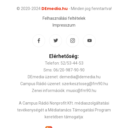
DEmedia.hu
© 2020-2024
- Minden jog fenntartva!
Felhasználási feltételek
Impresszum
Elérhetőség:
Telefon: 52/53-44-53
Sms: 06/20-987-90-90
DEmedia üzenet: demedia@demedia.hu
Campus Rádió üzenet: szerkesztoseg@fm90.hu
Zenei információk: music@fm90.hu
A Campus Rádió Nonprofit Kft. médiaszolgáltatási
tevékenységét a Médiatanács Támogatási Program
keretében támogatja: