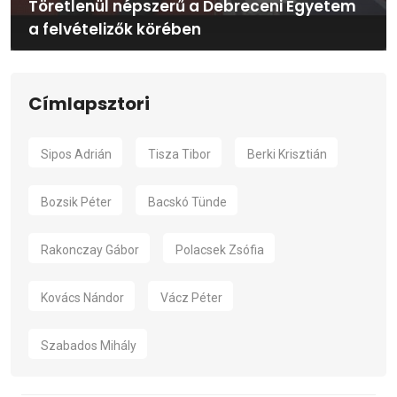
Töretlenül népszerű a Debreceni Egyetem
a felvételizők körében
Címlapsztori
Sipos Adrián
Tisza Tibor
Berki Krisztián
Bozsik Péter
Bacskó Tünde
Rakonczay Gábor
Polacsek Zsófia
Kovács Nándor
Vácz Péter
Szabados Mihály