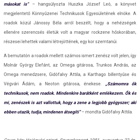
másokat is”
– hangsúlyozta Huszka József Leó, a könyvet
megjelentető Könnyűzenei Technikusok Egyesületének elnöke. A
roadok közül Jánossy Béla arról beszélt, hogy a nehézségek
ellenére szerencsés életük volt a magyar rockzene hőskorában,
részesei lehettek valami létrejöttének, egy kor szemtanúi.
A bemutatón a roadok mellett számos ismert zenész volt jelen, így
Molnár György Elefánt, az Omega gitárosa, Trunkos András, az
Omega menedzsere, Gidófalvy Attila, a Karthago billentyűse és
Végvári Ádám, a Neoton gitárosa, énekese.
„Számomra ők
technikusok, nem roadok. Mindenkire barátként emlékezem. Ők és
mi, zenészek is azt vallottuk, hogy a zene a legjobb gyógyszer; aki
ebben utazik, tudja, mindenen átsegíti”
– mondta Gidófalvy Attila.
Cover kép: Hajógyári-sziget, Szuperkoncert 1981. augusztus 22-én.