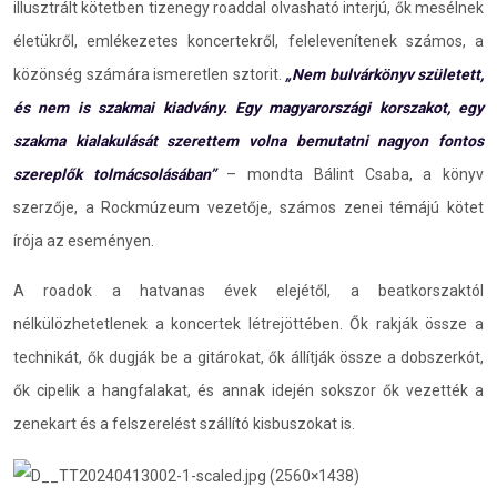
illusztrált kötetben tizenegy roaddal olvasható interjú, ők mesélnek
életükről, emlékezetes koncertekről, felelevenítenek számos, a
közönség számára ismeretlen sztorit.
„Nem bulvárkönyv született,
és nem is szakmai kiadvány. Egy magyarországi korszakot, egy
szakma kialakulását szerettem volna bemutatni nagyon fontos
szereplők tolmácsolásában”
– mondta Bálint Csaba, a könyv
szerzője, a Rockmúzeum vezetője, számos zenei témájú kötet
írója az eseményen.
A roadok a hatvanas évek elejétől, a beatkorszaktól
nélkülözhetetlenek a koncertek létrejöttében. Ők rakják össze a
technikát, ők dugják be a gitárokat, ők állítják össze a dobszerkót,
ők cipelik a hangfalakat, és annak idején sokszor ők vezették a
zenekart és a felszerelést szállító kisbuszokat is.