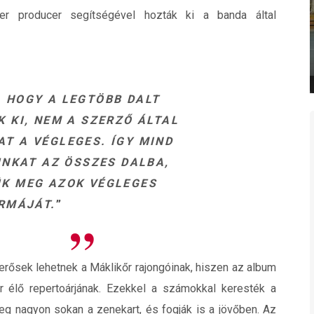
ter producer segítségével hozták ki a banda által
, HOGY A LEGTÖBB DALT
 KI, NEM A SZERZŐ ÁLTAL
AT A VÉGLEGES. ÍGY MIND
NKAT AZ ÖSSZES DALBA,
ÜK MEG AZOK VÉGLEGES
RMÁJÁT.
”
rősek lehetnek a Máklikőr rajongóinak, hiszen az album
 élő repertoárjának. Ezekkel a számokkal keresték a
meg nagyon sokan a zenekart, és fogják is a jövőben. Az