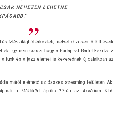
NCSAK NEHEZEN LEHETNE
MPÁSABB
.”
 és ízlésvilágból érkeztek, melyet közösen töltött éveik
lettek, így nem csoda, hogy a Budapest Bártól kezdve a
, a funk és a jazz elemei is keverednek új dalaikban az
dja mától elérhető az összes streaming felületen. Aki
sípheti a Máklikőrt április 27-én az Akvárium Klub