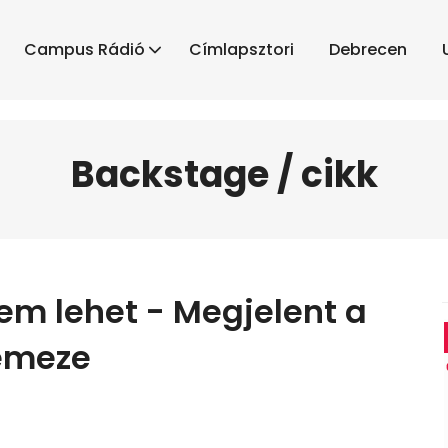
Campus Rádió
Címlapsztori
Debrecen
Backstage / cikk
m lehet - Megjelent a
lemeze