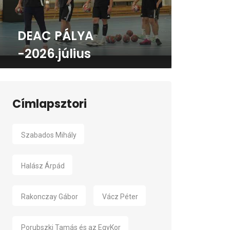
DEAC PÁLYA
-2026.július
Címlapsztori
Szabados Mihály
Halász Árpád
Rakonczay Gábor
Vácz Péter
Porubszki Tamás és az EgyKor