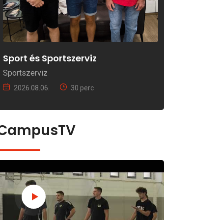
Sport és Sportszerviz
Sportszerviz
2026.08.06.
30 perc
CampusTV