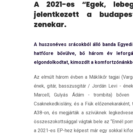
A 2021-es “Egek, lebe
jelentkezett a budapes
zenekar.
A huszonéves srácokból álló banda Egyedi
hatfősre bővülve, bő három év leforgá
elgondolkodtat, kimozdít a komfortzónánkbó
Az elmúlt három évben a Máklikőr tagjai (Varg
ének, gitár, basszusgitár / Jordán Levi - éne
Marcell, Gulyás Ádám - trombita) bőven s
Csaknekedkislány, és a Fiúk előzenekaraként, 
A38-on, és megjárták a szívüknek legkedveseb
összeszokottsággal vágtak bele az “Ennél pom
a 2021-es EP-hez képest már egy sokkal kifor