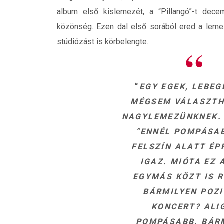
album első kislemezét, a “Pillangó”-t dece
közönség. Ezen dal első sorából ered a lemez
stúdiózást is körbelengte.
“
EGY EGEK, LEBEG
MÉGSEM VÁLASZTH
NAGYLEMEZÜNKNEK. 
“ENNÉL POMPÁSAB
FELSZÍN ALATT ÉP
IGAZ. MIÓTA EZ
EGYMÁS KÖZT IS 
BÁRMILYEN POZI
KONCERT? ALI
POMPÁSABB. BÁRM