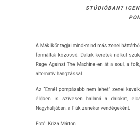
STÚDIÓBAN? IGE
PO
A Máklikőr tagjai mind-mind más zenei háttérből
formáltak közössé. Dalaik keretek nélkül szü
Rage Against The Machine-en át a soul, a folk
alternatív hangzással.
Az “Ennél pompásabb nem lehet” zenei kavalká
élőben is szívesen hallaná a dalokat, elc
Nagyhalljában, a Fiúk zenekar vendégeként.
Fotó: Kriza Márton