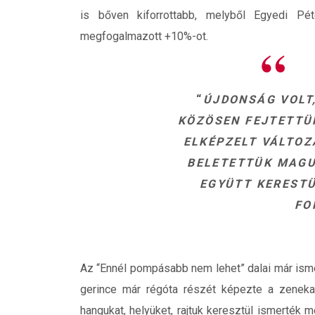
is bőven kiforrottabb, melyből Egyedi Pé
megfogalmazott +10%-ot.
“
ÚJDONSÁG VOLT
KÖZÖSEN FEJTETTÜK
ELKÉPZELT VÁLTOZ
BELETETTÜK MAGU
EGYÜTT KEREST
FO
Az “Ennél pompásabb nem lehet” dalai már isme
gerince már régóta részét képezte a zenekar
hangukat, helyüket, rajtuk keresztül ismerték 