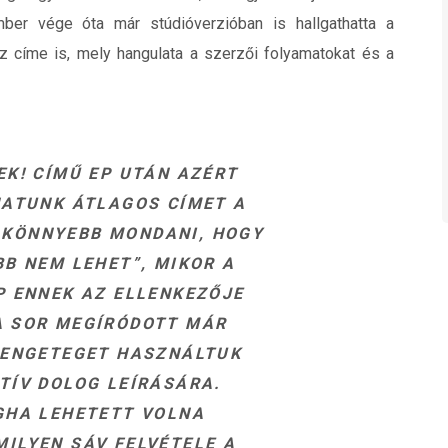
mber vége óta már stúdióverzióban is hallgathatta a
 címe is, mely hangulata a szerzői folyamatokat és a
EK! CÍMŰ EP UTÁN AZÉRT
ATUNK ÁTLAGOS CÍMET A
KÖNNYEBB MONDANI, HOGY
B NEM LEHET”, MIKOR A
P ENNEK AZ ELLENKEZŐJE
 A SOR MEGÍRÓDOTT MÁR
RENGETEGET HASZNÁLTUK
TÍV DOLOG LEÍRÁSÁRA.
GHA LEHETETT VOLNA
ILYEN SÁV FELVÉTELE A