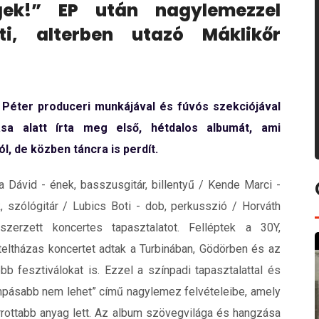
gek!” EP után nagylemezzel
ti, alterben utazó Máklikőr
 Péter produceri munkájával és fúvós szekciójával
sa alatt írta meg első, hétdalos albumát, ami
l, de közben táncra is perdít.
a Dávid - ének, basszusgitár, billentyű / Kende Marci -
k, szólógitár / Lubics Boti - dob, perkusszió / Horváth
zerzett koncertes tapasztalatot. Felléptek a 30Y,
teltházas koncertet adtak a Turbinában, Gödörben és az
b fesztiválokat is. Ezzel a színpadi tapasztalattal és
pásabb nem lehet” című nagylemez felvételeibe, amely
rottabb anyag lett. Az album szövegvilága és hangzása