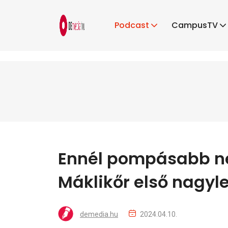
Podcast
CampusTV
Ennél pompásabb ne
Máklikőr első nagy
demedia.hu
2024.04.10.