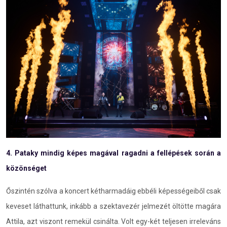
4. Pataky mindig képes magával ragadni a fellépések során a
közönséget
Őszintén szólva a koncert kétharmadáig ebbéli képességeiből csak
keveset láthattunk, inkább a szektavezér jelmezét öltötte magára
Attila, azt viszont remekül csinálta. Volt egy-két teljesen irreleváns