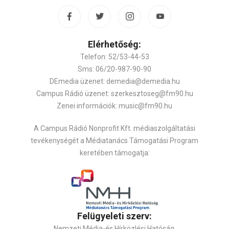
Elérhetőség:
Telefon: 52/53-44-53
Sms: 06/20-987-90-90
DEmedia üzenet: demedia@demedia.hu
Campus Rádió üzenet: szerkesztoseg@fm90.hu
Zenei információk: music@fm90.hu
A Campus Rádió Nonprofit Kft. médiaszolgáltatási
tevékenységét a Médiatanács Támogatási Program
keretében támogatja:
Felügyeleti szerv:
Nemzeti Média-és Hírközlési Hatóság,