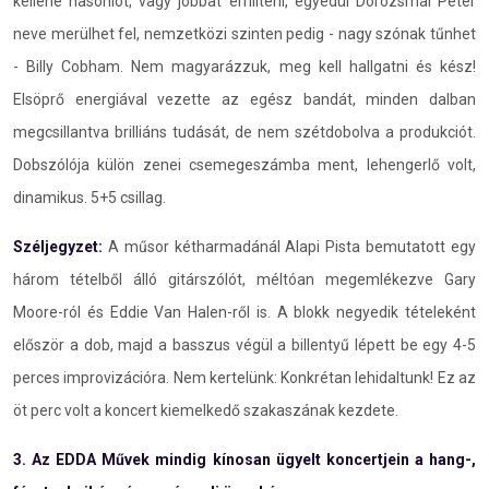
kellene hasonlót, vagy jobbat említeni, egyedül Dorozsmai Péter
neve merülhet fel, nemzetközi szinten pedig - nagy szónak tűnhet
- Billy Cobham. Nem magyarázzuk, meg kell hallgatni és kész!
Elsöprő energiával vezette az egész bandát, minden dalban
megcsillantva brilliáns tudását, de nem szétdobolva a produkciót.
Dobszólója külön zenei csemegeszámba ment, lehengerlő volt,
dinamikus. 5+5 csillag.
Széljegyzet:
A műsor kétharmadánál Alapi Pista bemutatott egy
három tételből álló gitárszólót, méltóan megemlékezve Gary
Moore-ról és Eddie Van Halen-ről is. A blokk negyedik tételeként
először a dob, majd a basszus végül a billentyű lépett be egy 4-5
perces improvizációra. Nem kertelünk: Konkrétan lehidaltunk! Ez az
öt perc volt a koncert kiemelkedő szakaszának kezdete.
3. Az EDDA Művek mindig kínosan ügyelt koncertjein a hang-,