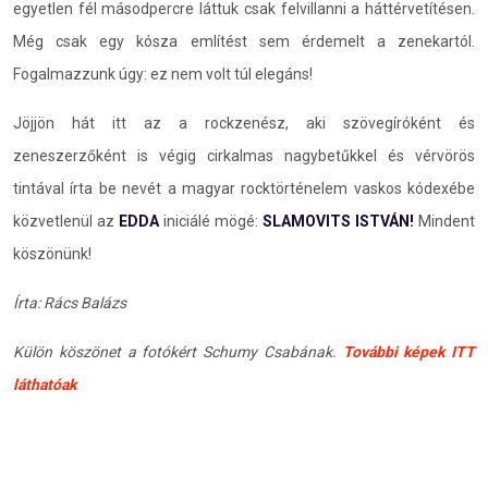
egyetlen fél másodpercre láttuk csak felvillanni a háttérvetítésen.
Még csak egy kósza említést sem érdemelt a zenekartól.
Fogalmazzunk úgy: ez nem volt túl elegáns!
Jöjjön hát itt az a rockzenész, aki szövegíróként és
zeneszerzőként is végig cirkalmas nagybetűkkel és vérvörös
tintával írta be nevét a magyar rocktörténelem vaskos kódexébe
közvetlenül az
EDDA
iniciálé mögé:
SLAMOVITS ISTVÁN!
Mindent
köszönünk!
Írta: Rács Balázs
Külön köszönet a fotókért Schumy Csabának.
További képek ITT
láthatóak