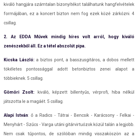
kiváló hangjára számtalan bizonyítékot találhatunk hangfelvételek
formájában, ez a koncert bizton nem fog ezek közé zárkózni. 4
csillag.
2. Az EDDA Művek mindig híres volt arról, hogy kiváló
zenészekből áll. Ez a tétel abszolút pipa.
Kicska László:
a biztos pont, a basszusgitáros, a dobos mellett
tökéletes pontossággal adott betonbiztos zenei alapot a
többieknek. 5 csillag.
Gömöri Zsolt:
kiváló, képzett billentyűs, vérprofi, hiba nélkül
játszotta le a magáét. 5 csillag.
Alapi István
: ő a Radics - Tátrai - Bencsik - Karácsony - Felkai -
Menyhárt - Szűcs - Varga utáni gitárvirtuózok közül talán a legjobb.
Nem csak tűpontos, de szólóiban mindig visszaköszön az a