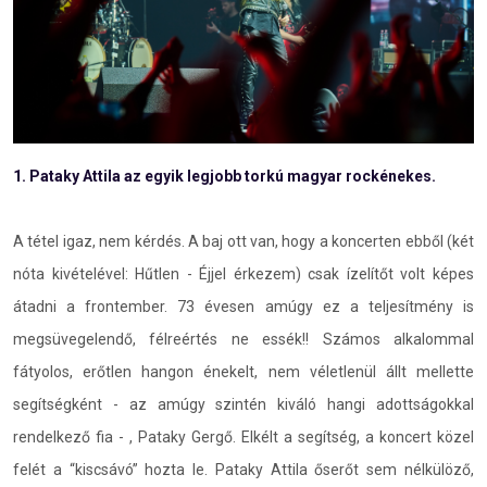
1. Pataky Attila az egyik legjobb torkú magyar rockénekes.
A tétel igaz, nem kérdés. A baj ott van, hogy a koncerten ebből (két
nóta kivételével: Hűtlen - Éjjel érkezem) csak ízelítőt volt képes
átadni a frontember. 73 évesen amúgy ez a teljesítmény is
megsüvegelendő, félreértés ne essék!! Számos alkalommal
fátyolos, erőtlen hangon énekelt, nem véletlenül állt mellette
segítségként - az amúgy szintén kiváló hangi adottságokkal
rendelkező fia - , Pataky Gergő. Elkélt a segítség, a koncert közel
felét a “kiscsávó” hozta le. Pataky Attila őserőt sem nélkülöző,