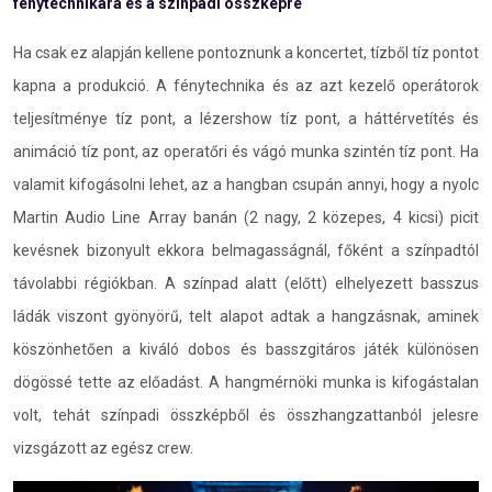
fénytechnikára és a színpadi összképre
Ha csak ez alapján kellene pontoznunk a koncertet, tízből tíz pontot
kapna a produkció. A fénytechnika és az azt kezelő operátorok
teljesítménye tíz pont, a lézershow tíz pont, a háttérvetítés és
animáció tíz pont, az operatőri és vágó munka szintén tíz pont. Ha
valamit kifogásolni lehet, az a hangban csupán annyi, hogy a nyolc
Martin Audio Line Array banán (2 nagy, 2 közepes, 4 kicsi) picit
kevésnek bizonyult ekkora belmagasságnál, főként a színpadtól
távolabbi régiókban. A színpad alatt (előtt) elhelyezett basszus
ládák viszont gyönyörű, telt alapot adtak a hangzásnak, aminek
köszönhetően a kiváló dobos és basszgitáros játék különösen
dögössé tette az előadást. A hangmérnöki munka is kifogástalan
volt, tehát színpadi összképből és összhangzattanból jelesre
vizsgázott az egész crew.