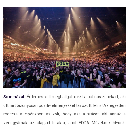
Sommázat:
Érdemes volt meghallgatni ezt a patinás zenekart, aki
ott járt bizonyosan pozitív élményekkel távozott. Mi is! Az egyetlen
morzsa a cipőnkben az volt, hogy azt a srácot, aki annak a
zenegyárnak az alapjait lerakta, amit EDDA Műveknek hívunk,