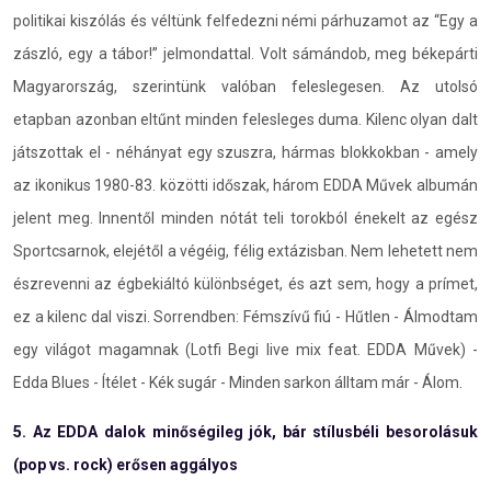
politikai kiszólás és véltünk felfedezni némi párhuzamot az “Egy a
zászló, egy a tábor!” jelmondattal. Volt sámándob, meg békepárti
Magyarország, szerintünk valóban feleslegesen. Az utolsó
etapban azonban eltűnt minden felesleges duma. Kilenc olyan dalt
játszottak el - néhányat egy szuszra, hármas blokkokban - amely
az ikonikus 1980-83. közötti időszak, három EDDA Művek albumán
jelent meg. Innentől minden nótát teli torokból énekelt az egész
Sportcsarnok, elejétől a végéig, félig extázisban. Nem lehetett nem
észrevenni az égbekiáltó különbséget, és azt sem, hogy a prímet,
ez a kilenc dal viszi. Sorrendben: Fémszívű fiú - Hűtlen - Álmodtam
egy világot magamnak (Lotfi Begi live mix feat. EDDA Művek) -
Edda Blues - Ítélet - Kék sugár - Minden sarkon álltam már - Álom.
5. Az EDDA dalok minőségileg jók, bár stílusbéli besorolásuk
(pop vs. rock) erősen aggályos