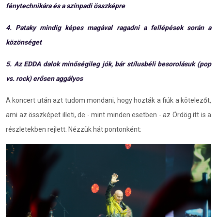
fénytechnikára és a színpadi összképre
4. Pataky mindig képes magával ragadni a fellépések során a
közönséget
5. Az EDDA dalok minőségileg jók, bár stílusbéli besorolásuk (pop
vs. rock) erősen aggályos
A koncert után azt tudom mondani, hogy hozták a fiúk a kötelezőt,
ami az összképet illeti, de - mint minden esetben - az Ördög itt is a
részletekben rejlett. Nézzük hát pontonként: