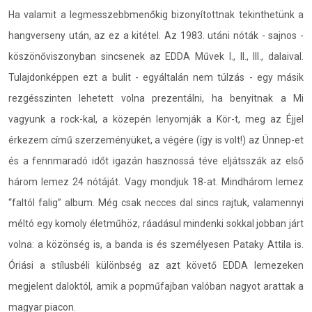
Ha valamit a legmesszebbmenőkig bizonyítottnak tekinthetünk a
hangverseny után, az ez a kitétel. Az 1983. utáni nóták - sajnos -
köszönőviszonyban sincsenek az EDDA Művek I., II., III., dalaival.
Tulajdonképpen ezt a bulit - egyáltalán nem túlzás - egy másik
rezgésszinten lehetett volna prezentálni, ha benyitnak a Mi
vagyunk a rock-kal, a közepén lenyomják a Kör-t, meg az Éjjel
érkezem című szerzeményüket, a végére (így is volt!) az Ünnep-et
és a fennmaradó időt igazán hasznossá téve eljátsszák az első
három lemez 24 nótáját. Vagy mondjuk 18-at. Mindhárom lemez
“faltól falig” album. Még csak necces dal sincs rajtuk, valamennyi
méltó egy komoly életműhöz, ráadásul mindenki sokkal jobban járt
volna: a közönség is, a banda is és személyesen Pataky Attila is.
Óriási a stílusbéli különbség az azt követő EDDA lemezeken
megjelent daloktól, amik a popműfajban valóban nagyot arattak a
magyar piacon.