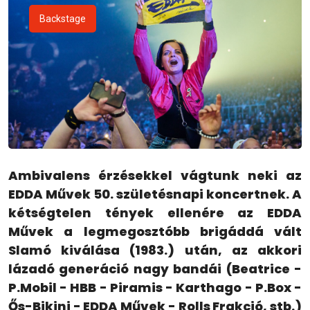
Backstage
Ambivalens érzésekkel vágtunk neki az
EDDA Művek 50. születésnapi koncertnek. A
kétségtelen tények ellenére az EDDA
Művek a legmegosztóbb brigáddá vált
Slamó kiválása (1983.) után, az akkori
lázadó generáció nagy bandái (Beatrice -
P.Mobil - HBB - Piramis - Karthago - P.Box -
Ős-Bikini - EDDA Művek - Rolls Frakció, stb.)