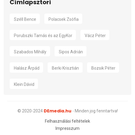
Címlapsztori
Széll Bence
Polacsek Zsófia
Porubszki Tamás és az EgyKor
Vácz Péter
Szabados Mihály
Sipos Adrián
Halász Árpád
Berki Krisztián
Bozsik Péter
Klein Dávid
DEmedia.hu
© 2020-2024
- Minden jog fenntartva!
Felhasználási feltételek
Impresszum