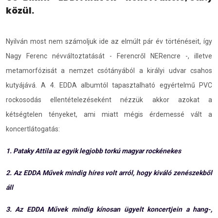
közül.
Nyilván most nem számoljuk ide az elmúlt pár év történéseit, így
Nagy Ferenc névváltoztatását - Ferencről NERencre -, illetve
metamorfózisát a nemzet csótányából a királyi udvar csahos
kutyájává. A 4. EDDA albumtól tapasztalható egyértelmű PVC
rockosodás ellentételezéseként nézzük akkor azokat a
kétségtelen tényeket, ami miatt mégis érdemessé vált a
koncertlátogatás:
1. Pataky Attila az egyik legjobb torkú magyar rockénekes
2. Az EDDA Művek mindig híres volt arról, hogy kiváló zenészekből
áll
3. Az EDDA Művek mindig kínosan ügyelt koncertjein a hang-,