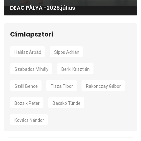
DEAC PÁLYA -2026.július
Címlapsztori
Halász Árpád
Sipos Adrián
Szabados Mihály
Berki Krisztián
Széll Bence
Tisza Tibor
Rakonczay Gábor
Bozsik Péter
Bacskó Tünde
Kovács Nándor