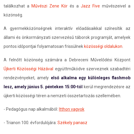
találkozhat a
Művészi Zene Kör
és a
Jazz Five
művészeivel a
közönség.
A gyermekközönségnek interaktív előadásaikkal színesítik az
állami és önkormányzati szervezésű táborok programját, amelyek
pontos időpontjai folyamatosan frissülnek
közösségi oldalukon
.
A felnőtt közönség számára a Debreceni Művelődési Központ
Újkerti Közösségi Házával
együttműködve szerveznek szabadtéri
rendezvényeket, amely
első alkalma egy különleges flashmob
lesz, amely június 5. pénteken 15:00-tól
kerül megrendezésre az
újkerti közösségi téren a nemzeti összetartozás szellemében.
- Pedagógus nap alkalmából:
Itthon vagyok
- Trianon 100. évfordulójára:
Székely panasz