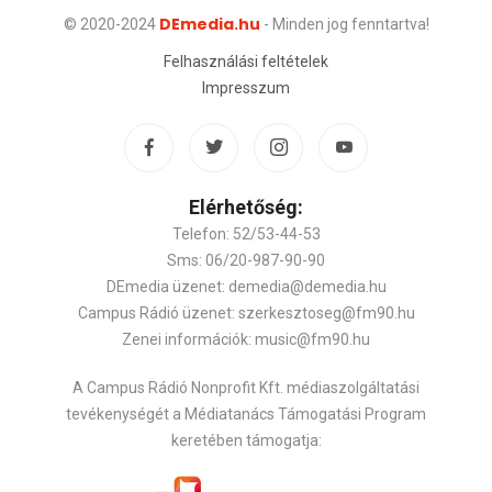
DEmedia.hu
© 2020-2024
- Minden jog fenntartva!
Felhasználási feltételek
Impresszum
Elérhetőség:
Telefon: 52/53-44-53
Sms: 06/20-987-90-90
DEmedia üzenet: demedia@demedia.hu
Campus Rádió üzenet: szerkesztoseg@fm90.hu
Zenei információk: music@fm90.hu
A Campus Rádió Nonprofit Kft. médiaszolgáltatási
tevékenységét a Médiatanács Támogatási Program
keretében támogatja: