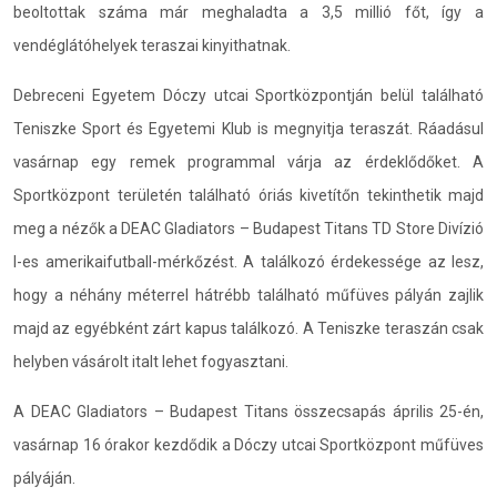
beoltottak száma már meghaladta a 3,5 millió főt, így a
vendéglátóhelyek teraszai kinyithatnak.
Debreceni Egyetem Dóczy utcai Sportközpontján belül található
Teniszke Sport és Egyetemi Klub is megnyitja teraszát. Ráadásul
vasárnap egy remek programmal várja az érdeklődőket. A
Sportközpont területén található óriás kivetítőn tekinthetik majd
meg a nézők a DEAC Gladiators – Budapest Titans TD Store Divízió
I-es amerikaifutball-mérkőzést. A találkozó érdekessége az lesz,
hogy a néhány méterrel hátrébb található műfüves pályán zajlik
majd az egyébként zárt kapus találkozó. A Teniszke teraszán csak
helyben vásárolt italt lehet fogyasztani.
A DEAC Gladiators – Budapest Titans összecsapás április 25-én,
vasárnap 16 órakor kezdődik a Dóczy utcai Sportközpont műfüves
pályáján.