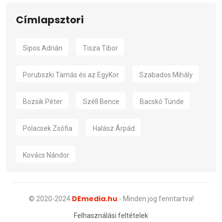
Címlapsztori
Sipos Adrián
Tisza Tibor
Porubszki Tamás és az EgyKor
Szabados Mihály
Bozsik Péter
Széll Bence
Bacskó Tünde
Polacsek Zsófia
Halász Árpád
Kovács Nándor
DEmedia.hu
© 2020-2024
- Minden jog fenntartva!
Felhasználási feltételek