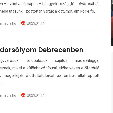
n – ezüstvasárnapon – Lengyelország „téli fővárosába”,
éba utazunk. Izgatottan vártuk a dátumot, amikor elfo...
emedia.hu
2023.01.14.
dorsólyom Debrecenben
yvárosok, települések sajátos madárvilággal
eznek, mivel a különböző típusú élőhelyeken előforduló
s megtalálják életfeltételeiket az ember által épített
..
emedia.hu
2023.01.14.