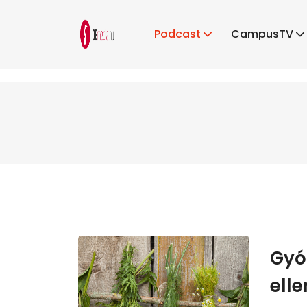
Podcast
CampusTV
Gyó
elle