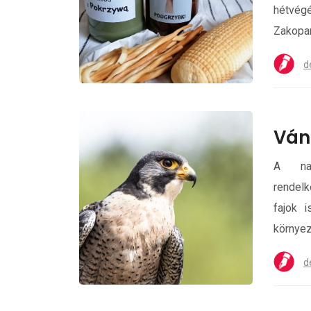
hétvégé
Zakopan
d
Ván
A nag
rendelk
fajok i
környez.
d