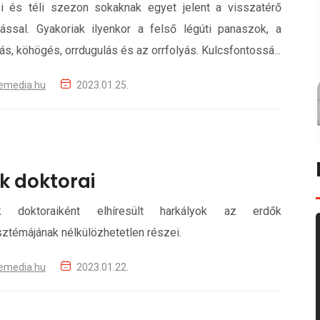
i és téli szezon sokaknak egyet jelent a visszatérő
ással. Gyakoriak ilyenkor a felső légúti panaszok, a
jás, köhögés, orrdugulás és az orrfolyás. Kulcsfontossá...
emedia.hu
2023.01.25.
k doktorai
 doktoraiként elhíresült harkályok az erdők
ztémájának nélkülözhetetlen részei.
emedia.hu
2023.01.22.