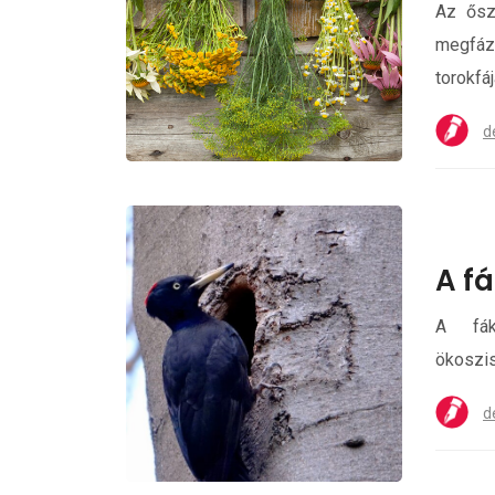
Az ősz
megfáz
torokfá
d
A fá
A fák
ökoszis
d