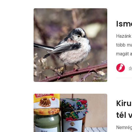
Ism
Hazánk
több ma
magát a
d
Kir
tél
Nemrég