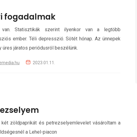
vi fogadalmak
 van. Statisztikák szerint ilyenkor van a legtöbb
ziós ember. Téli depresszió. Sötét hónap. Az ünnepek
y üres járatos periódusról beszélünk.
emedia.hu
2023.01.11.
rezselyem
t, két zöldpaprikát és petrezselyemlevelet vásároltam a
öldségesnél a Lehel-piacon