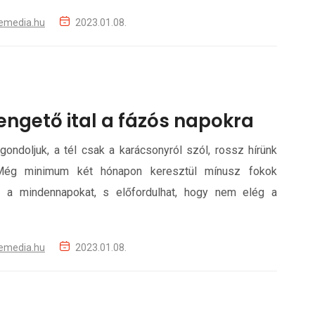
emedia.hu
2023.01.08.
engető ital a fázós napokra
gondoljuk, a tél csak a karácsonyról szól, rossz hírünk
ég minimum két hónapon keresztül mínusz fokok
ják a mindennapokat, s előfordulhat, hogy nem elég a
emedia.hu
2023.01.08.