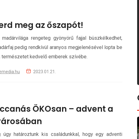
erd meg az őszapót!
 madárvilága rengeteg gyönyörű fajjal büszkélkedhet,
dárfaj pedig rendkívül aranyos megjelenésével lopta be
 természetet kedvelő emberek szívébe.
emedia.hu
2023.01.21.
uccanás ÖKOsan – advent a
 városában
 úgy határoztunk kis családunkkal, hogy egy adventi