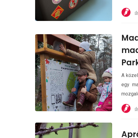
d
Mad
mad
Par
A közel
egy ma
mozgal
d
Apr