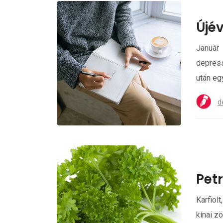
Újé
Január
depress
után eg
d
Pet
Karfiol
kínai z