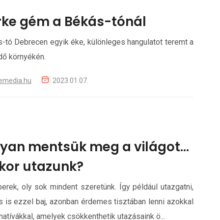
rke gém a Békás-tónál
-tó Debrecen egyik éke, különleges hangulatot teremt a
dő környékén.
emedia.hu
2023.01.07.
yan mentsük meg a világot…
kor utazunk?
erek, oly sok mindent szeretünk. Így például utazgatni,
s is ezzel baj, azonban érdemes tisztában lenni azokkal
rnatívákkal, amelyek csökkenthetik utazásaink ö...