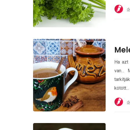
d
Mel
Ha azt 
van… M
tarkít
kötött...
d