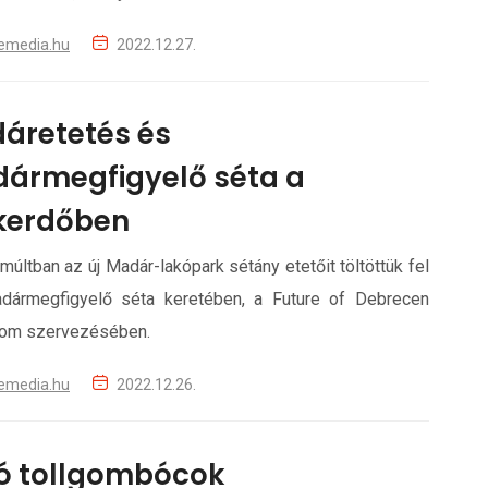
emedia.hu
2022.12.27.
áretetés és
ármegfigyelő séta a
kerdőben
múltban az új Madár-lakópark sétány etetőit töltöttük fel
dármegfigyelő séta keretében, a Future of Debrecen
om szervezésében.
emedia.hu
2022.12.26.
ó tollgombócok