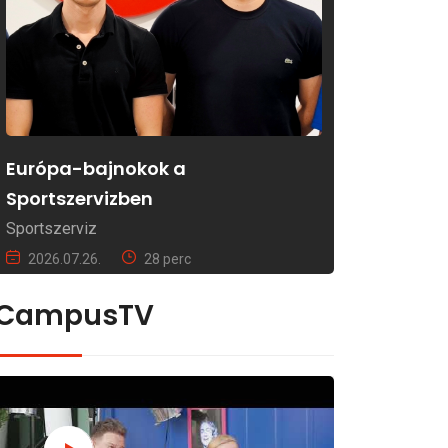
Európa-bajnokok a
Sportszervizben
Sportszerviz
2026.07.26.
28 perc
CampusTV