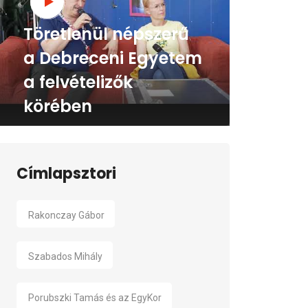
Töretlenül népszerű
a Debreceni Egyetem
a felvételizők
körében
Címlapsztori
Rakonczay Gábor
Szabados Mihály
Porubszki Tamás és az EgyKor