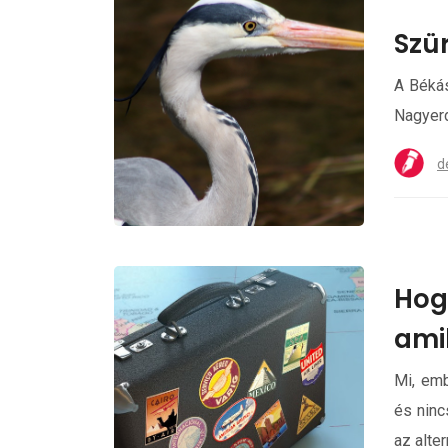
Szü
A Békás
Nagyer
d
Hog
ami
Mi, emb
és ninc
az alte