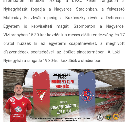
szombaton rendezik. Aznap a DVSC keleti rangadón a
Nyíregyházát fogadja a Nagyerdei Stadionban, a felvezető
Matchday Fesztiválon pedig a Buzánszky révén a Debreceni
Egyetem is képviselteti magát. Szombaton a Nagyerdei
Víztoronyban 15.30-kor kezdődik a meccs előtti rendezvény, és 17
órától húzzák ki az egyetemi csapatneveket, a meghívott
díszvendégek segítségével, az épület pincetermében. A Loki –
Nyíregyháza rangadó 19.30-kor kezdődik a stadionban.