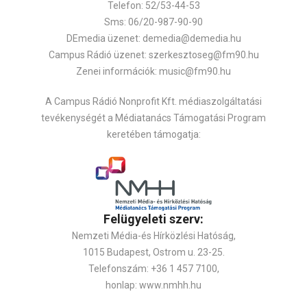
Telefon: 52/53-44-53
Sms: 06/20-987-90-90
DEmedia üzenet: demedia@demedia.hu
Campus Rádió üzenet: szerkesztoseg@fm90.hu
Zenei információk: music@fm90.hu
A Campus Rádió Nonprofit Kft. médiaszolgáltatási
tevékenységét a Médiatanács Támogatási Program
keretében támogatja:
Felügyeleti szerv:
Nemzeti Média-és Hírközlési Hatóság,
1015 Budapest, Ostrom u. 23-25.
Telefonszám: +36 1 457 7100,
honlap: www.nmhh.hu