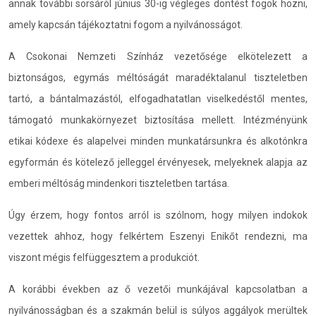
annak további sorsáról június 30-ig végleges döntést fogok hozni,
amely kapcsán tájékoztatni fogom a nyilvánosságot.
A Csokonai Nemzeti Színház vezetősége elkötelezett a
biztonságos, egymás méltóságát maradéktalanul tiszteletben
tartó, a bántalmazástól, elfogadhatatlan viselkedéstől mentes,
támogató munkakörnyezet biztosítása mellett. Intézményünk
etikai kódexe és alapelvei minden munkatársunkra és alkotónkra
egyformán és kötelező jelleggel érvényesek, melyeknek alapja az
emberi méltóság mindenkori tiszteletben tartása.
Úgy érzem, hogy fontos arról is szólnom, hogy milyen indokok
vezettek ahhoz, hogy felkértem Eszenyi Enikőt rendezni, ma
viszont mégis felfüggesztem a produkciót.
A korábbi években az ő vezetői munkájával kapcsolatban a
nyilvánosságban és a szakmán belül is súlyos aggályok merültek