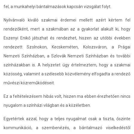
fel, a munkahelyi bántalmazások kapcsán vizsgálat folyt.
Nyilvánvaló kiváló szakmai érdemei mellett azért kértem fel
rendezőként, mert a szakmában az a gyakorlat alakult ki, hogy
Eszenyi Enikő játszhat és rendezhet, hiszen az utóbbi években
rendezett Szolnokon, Kecskeméten, Kolozsváron, a Prágai
Nemzeti Színházban, a Szlovák Nemzeti Színházban és további
színházakban is. A helyzetet úgy értelmeztem, hogy a szakmai
közösség, valamint a szélesebb közvélemény elfogadta a rendező
művészi közreműködéseit.
Ez a feltételezésem hibás volt, hiszen ma ebben érezhetően nincs
nyugalom a színházi világban és a közéletben.
Egyetértek azzal, hogy a teljes nyugalmat csak a tiszta, őszinte
kommunikáció, a szembenézés, a bántalmazó viselkedéstől