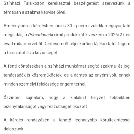
Színházi Találkozón kerekasztal beszélgetést szervezünk a
témában a szakma képviselőivel.
Amennyiben a kérdésben június 30-ig nem születik megnyugtató
megoldás, a
Primadonnák
című produkciót kiveszem a 2026/27-es
évad műsortervéből. Döntésemről teljeskörűen tájékoztatni fogom
a társulatot és a közönséget.
A fenti döntésekben a színházi munkámat segítő szakmai és jogi
tanácsadók is közreműködtek, de a döntés az enyém volt, ennek
minden személyi felelőssége engem terhel.
Őszintén sajnálom, hogy a kialakult helyzet többekben
bizonytalanságot vagy feszültséget okozott.
A kérdés rendezésén a lehető legnagyobb körültekintéssel
dolgozunk.