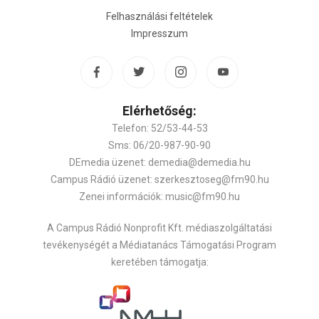
Felhasználási feltételek
Impresszum
Elérhetőség:
Telefon: 52/53-44-53
Sms: 06/20-987-90-90
DEmedia üzenet: demedia@demedia.hu
Campus Rádió üzenet: szerkesztoseg@fm90.hu
Zenei információk: music@fm90.hu
A Campus Rádió Nonprofit Kft. médiaszolgáltatási
tevékenységét a Médiatanács Támogatási Program
keretében támogatja: