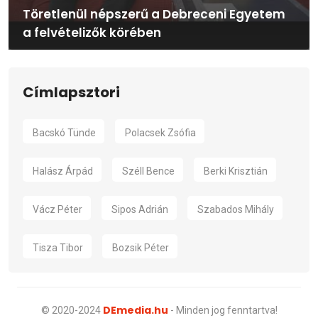
Töretlenül népszerű a Debreceni Egyetem
a felvételizők körében
Címlapsztori
Bacskó Tünde
Polacsek Zsófia
Halász Árpád
Széll Bence
Berki Krisztián
Vácz Péter
Sipos Adrián
Szabados Mihály
Tisza Tibor
Bozsik Péter
DEmedia.hu
© 2020-2024
- Minden jog fenntartva!