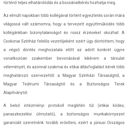
történő teljes elhatárolódás és a bocsánatkérés hozhatja meg.
Az elmúlt napokban több kollégával történt egyeztetés során mára
világossá vált számomra, hogy a tervezett együttműködés több
kollégánkban bizonytalanságot és rossz érzéseket okozhat. A
Csokonai Színház felelős vezetőjeként ezért úgy döntöttem, hogy
a végső döntés meghozatala előtt az adott konkrét ügyre
vonatkozóan szakember bevonásával kikérem a társulat
véleményét, és azonnal szakmai és etikai állásfoglalást kérek több
meghatározó szervezettől: a Magyar Színházi Társaságtól, a
Magyar Teátrumi Társaságtól és a Biztonságos Terek
Alapítványtól.
A belső intézményi protokoll meglétén túl (etikai kódex,
panaszkezelési útmutató), a biztonságos munkakörnyezet
garanciáit szeretnénk tovább erősíteni, ezért a júniusi Országos