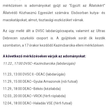
mérkőzésen is adományokat gyűjt az “Együtt az Állatokért”
Állatvédő Közhasznú Egyesület számára. Elsősorban kutya- és
macskatápokat, almot, tisztasági eszközöket várnak.
Az ügy mellé állt a DVSC labdarúgócsapata, valamint az Ultras
Debrecen szurkolói csoport is. A gyűjtések sorát ők kezdik
szombaton, a 17 órakor kezdődő Kazincbarcika elleni mérkőzésen.
A következő mérkőzéseken várjuk az adományokat:
11.22., 17:00 DVSC–Kazincbarcika (labdarúgás)
11.23., 13:00 DVSC II.–DEAC (labdarúgás)
11.29., 15:00 DEAC–Gyulai Amazonok (női futsal)
11.29., 18:00 DEAC–Békés (kézilabda)
12.03., 20:00 DEAC–VRCK (férfi röplabda)
12.04., 18:00 DEAC–Haladás VSE (férfi futsal)