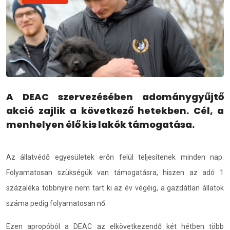
A DEAC szervezésében adománygyűjtő
akció zajlik a következő hetekben. Cél, a
menhelyen élő kis lakók támogatása.
Az állatvédő egyesületek erőn felül teljesítenek minden nap.
Folyamatosan szükségük van támogatásra, hiszen az adó 1
százaléka többnyire nem tart ki az év végéig, a gazdátlan állatok
száma pedig folyamatosan nő.
Ezen apropóból a DEAC az elkövetkezendő két hétben több