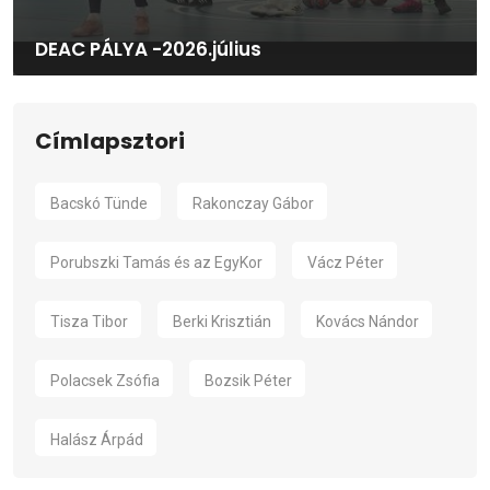
DEAC PÁLYA -2026.július
Címlapsztori
Bacskó Tünde
Rakonczay Gábor
Porubszki Tamás és az EgyKor
Vácz Péter
Tisza Tibor
Berki Krisztián
Kovács Nándor
Polacsek Zsófia
Bozsik Péter
Halász Árpád