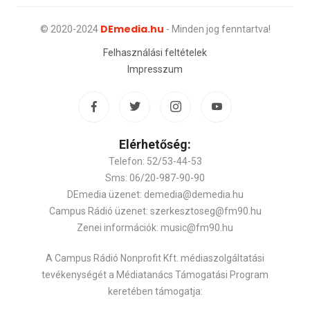
DEmedia.hu
© 2020-2024
- Minden jog fenntartva!
Felhasználási feltételek
Impresszum
Elérhetőség:
Telefon: 52/53-44-53
Sms: 06/20-987-90-90
DEmedia üzenet: demedia@demedia.hu
Campus Rádió üzenet: szerkesztoseg@fm90.hu
Zenei információk: music@fm90.hu
A Campus Rádió Nonprofit Kft. médiaszolgáltatási
tevékenységét a Médiatanács Támogatási Program
keretében támogatja: