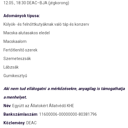
12.05., 18:30 DEAC–BJA (jégkorong)
Adományok típusa:
Kölyök- és felnőttkutyáknak való táp és konzerv
Macska alutasakos eledel
Macskaalom
Fertőtlenítő szerek
Szemeteszsák
Lábzsák
Gumikesztyű
Aki nem tud ellátogatni a mérkőzésekre, anyagilag is támogathatja
a menhelyet.
Név
: Együtt az Állatokért Állatvédő KHE
Bankszámlaszám
: 11600006-00000000-80381796
Közlemény
: DEAC