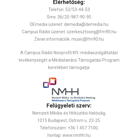
Elérhetőség:
Telefon: 52/53-44-53
Sms: 06/20-987-90-90
DEmedia üzenet: demedia@demedia.hu
Campus Rádió üzenet: szerkesztoseg@fm90.hu
Zenei információk: music@fm90.hu
A Campus Rádió Nonprofit Kft. médiaszolgáltatási
tevékenységét a Médiatanács Támogatási Program
keretében támogatja:
Felügyeleti szerv:
Nemzeti Média-és Hírközlési Hatóság,
1015 Budapest, Ostrom u. 23-25.
Telefonszám: +36 1 457 7100,
honlap: www.nmhh.hu