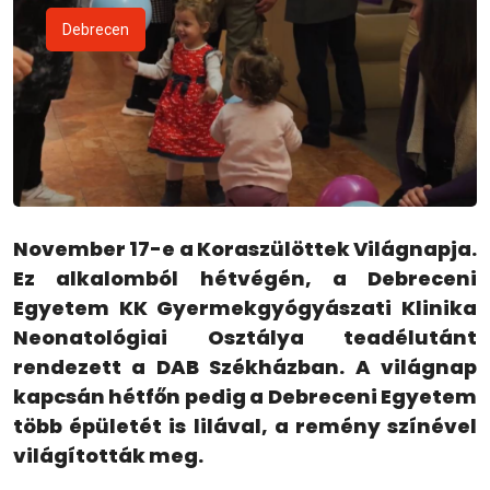
Debrecen
November 17-e a Koraszülöttek Világnapja.
Ez alkalomból hétvégén, a Debreceni
Egyetem KK Gyermekgyógyászati Klinika
Neonatológiai Osztálya teadélutánt
rendezett a DAB Székházban. A világnap
kapcsán hétfőn pedig a Debreceni Egyetem
több épületét is lilával, a remény színével
világították meg.