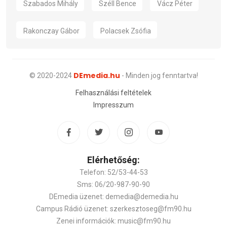
Szabados Mihály
Széll Bence
Vácz Péter
Rakonczay Gábor
Polacsek Zsófia
DEmedia.hu
© 2020-2024
- Minden jog fenntartva!
Felhasználási feltételek
Impresszum
Elérhetőség:
Telefon: 52/53-44-53
Sms: 06/20-987-90-90
DEmedia üzenet: demedia@demedia.hu
Campus Rádió üzenet: szerkesztoseg@fm90.hu
Zenei információk: music@fm90.hu