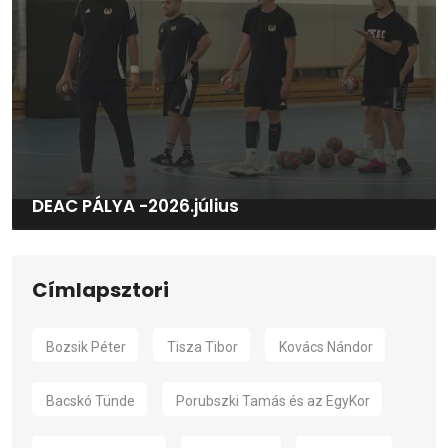
DEAC PÁLYA -2026.július
Címlapsztori
Bozsik Péter
Tisza Tibor
Kovács Nándor
Bacskó Tünde
Porubszki Tamás és az EgyKor