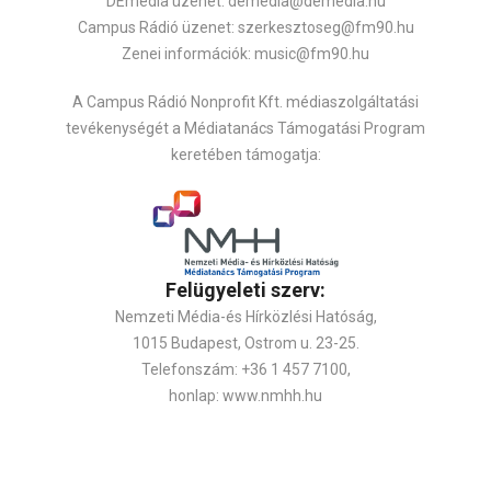
DEmedia üzenet: demedia@demedia.hu
Campus Rádió üzenet: szerkesztoseg@fm90.hu
Zenei információk: music@fm90.hu
A Campus Rádió Nonprofit Kft. médiaszolgáltatási
tevékenységét a Médiatanács Támogatási Program
keretében támogatja:
Felügyeleti szerv:
Nemzeti Média-és Hírközlési Hatóság,
1015 Budapest, Ostrom u. 23-25.
Telefonszám: +36 1 457 7100,
honlap: www.nmhh.hu