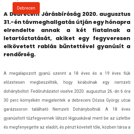
Debrecen
A Debreceni Járásbíróság 2020. augusztus
31.-én távmeghallgatás útján egy hónapra
elrendelte annak a két fiatalnak a
letartóztatását, akiket egy fegyveresen
elkövetett rablás bűntettével gyanúsít a
rendőrség.
A megalapozott gyanú szerint a 18 éves és a 19 éves fiúk
előzetesen megbeszélték, hogy kirabolnak egy nemzeti
dohányboltot. Fedőruházatot viselve 2020. augusztus 26.-án 6 óra
30 perc környékén megjelentek a debreceni Dózsa György utcai
garázssoron található Nemzeti Dohányboltnál. A 18 éves
gyanúsított tűzfegyvernek látszó légpuskával ment be az üzletbe
és megfenyegette az eladót, és pénzt követelt tőle, közben társa a