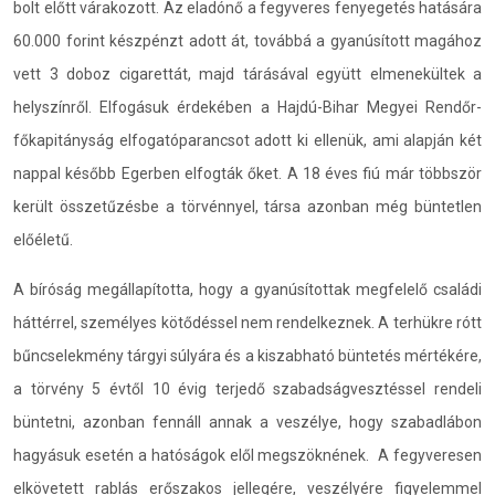
bolt előtt várakozott. Az eladónő a fegyveres fenyegetés hatására
60.000 forint készpénzt adott át, továbbá a gyanúsított magához
vett 3 doboz cigarettát, majd tárásával együtt elmenekültek a
helyszínről. Elfogásuk érdekében a Hajdú-Bihar Megyei Rendőr-
főkapitányság elfogatóparancsot adott ki ellenük, ami alapján két
nappal később Egerben elfogták őket. A 18 éves fiú már többször
került összetűzésbe a törvénnyel, társa azonban még büntetlen
előéletű.
A bíróság megállapította, hogy a gyanúsítottak megfelelő családi
háttérrel, személyes kötődéssel nem rendelkeznek. A terhükre rótt
bűncselekmény tárgyi súlyára és a kiszabható büntetés mértékére,
a törvény 5 évtől 10 évig terjedő szabadságvesztéssel rendeli
büntetni, azonban fennáll annak a veszélye, hogy szabadlábon
hagyásuk esetén a hatóságok elől megszöknének. A fegyveresen
elkövetett rablás erőszakos jellegére, veszélyére figyelemmel