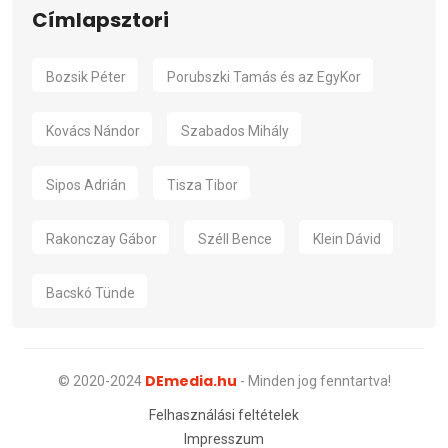
Címlapsztori
Bozsik Péter
Porubszki Tamás és az EgyKor
Kovács Nándor
Szabados Mihály
Sipos Adrián
Tisza Tibor
Rakonczay Gábor
Széll Bence
Klein Dávid
Bacskó Tünde
DEmedia.hu
© 2020-2024
- Minden jog fenntartva!
Felhasználási feltételek
Impresszum