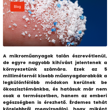
Blog
A mikroműanyagok talán észrevétlenül,
de egyre nagyobb kihívást jelentenek a
környezetünk számára. Ezek az 5
milliméternél kisebb műanyagdarabkák a
legkülönfélébb módokon kerülnek be
ökoszisztémánkba, és hatásuk már nem
csak a természetben, hanem az emberi
egészségben is érezhető. Érdemes tehát
közelebbről megvizsgálni, hogy miként