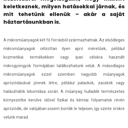
keletkeznek, milyen hatásokkal járnak, és
mit tehetünk ellenük – akár a saját
háztartásunkban is.
A mikroműanyagok két fő forrásból származhatnak. Az elsődleges
mikroműanyagok célzottan ilyen apró méretűek, például
kozmetikai termékekben vagy ipari célokra használt
mikrogyöngyök formájában találkozhatunk velük. A másodlagos
mikroműanyagok ezzel szemben nagyobb műanyagok
aprózódásával jönnek létre, például palackok, zacskók vagy
halászhálók lebomlása során. A műanyag hulladék természetes
környezetbe kerülve idővel fizikai és kémiai folyamatok révén
aprózódik, de valójában sosem bomlik le teljesen, így szinte örökre
velünk marad.