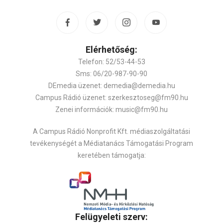
Elérhetőség:
Telefon: 52/53-44-53
Sms: 06/20-987-90-90
DEmedia üzenet: demedia@demedia.hu
Campus Rádió üzenet: szerkesztoseg@fm90.hu
Zenei információk: music@fm90.hu
A Campus Rádió Nonprofit Kft. médiaszolgáltatási
tevékenységét a Médiatanács Támogatási Program
keretében támogatja:
Felügyeleti szerv: