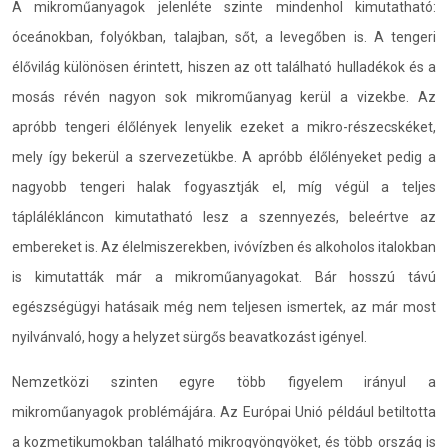
A mikroműanyagok jelenléte szinte mindenhol kimutatható:
óceánokban, folyókban, talajban, sőt, a levegőben is. A tengeri
élővilág különösen érintett, hiszen az ott található hulladékok és a
mosás révén nagyon sok mikroműanyag kerül a vizekbe. Az
apróbb tengeri élőlények lenyelik ezeket a mikro-részecskéket,
mely így bekerül a szervezetükbe. A apróbb élőlényeket pedig a
nagyobb tengeri halak fogyasztják el, míg végül a teljes
táplálékláncon kimutatható lesz a szennyezés, beleértve az
embereket is. Az élelmiszerekben, ivóvízben és alkoholos italokban
is kimutatták már a mikroműanyagokat. Bár hosszú távú
egészségügyi hatásaik még nem teljesen ismertek, az már most
nyilvánvaló, hogy a helyzet sürgős beavatkozást igényel.
Nemzetközi szinten egyre több figyelem irányul a
mikroműanyagok problémájára. Az Európai Unió például betiltotta
a kozmetikumokban található mikrogyöngyöket, és több ország is