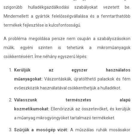
szigorúbb hulladékgazdálkodási szabályokat vezetett be.
Mindemellett a gyártók felelősségvállalása és a fenntarthatóbb
termékek fejlesztése is kulcsfontosságú.
A probléma megoldása persze nem csupán a szabályozásokon
múlik; egyéni szinten is tehetünk a mikroműanyagok
csökkentéséért. Íme néhány egyszerű lépés:
Kerüljük az egyszer használatos
műanyagokat:
Vászontáskák, újratölthető palackok és fém
evőeszközök használatával csökkenthetjük a hulladékot.
Válasszunk természetes alapú
kozmetikumokat:
Ellenőrizzük az összetevőket, és kerüljük
a műanyag mikrogyöngyöket tartalmazó termékeket.
Szűrjük a mosógép vizét:
A műszálas ruhák mosásakor