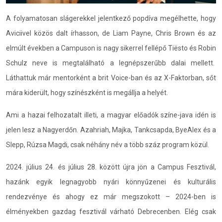
A folyamatosan slágerekkel jelentkező popdíva megélhette, hogy
Aviciivel közös dalt írhasson, de Liam Payne, Chris Brown és az
elmúlt években a Campuson is nagy sikerrel fellépő Tiësto és Robin
Schulz neve is megtalálható a legnépszerűbb dalai mellett.
Láthattuk már mentorként a brit Voice-ban és az X-Faktorban, sőt
mára kiderült, hogy színészként is megállja a helyét.
Ami a hazai felhozatalt illeti, a magyar előadók színe-java idén is
jelen lesz a Nagyerdőn. Azahriah, Majka, Tankcsapda, ByeAlex és a
Slepp, Rúzsa Magdi, csak néhány név a több száz program közül.
2024. július 24. és július 28. között újra jön a Campus Fesztivál,
hazánk egyik legnagyobb nyári könnyűzenei és kulturális
rendezvénye és ahogy ez már megszokott – 2024-ben is
élményekben gazdag fesztivál várható Debrecenben. Elég csak