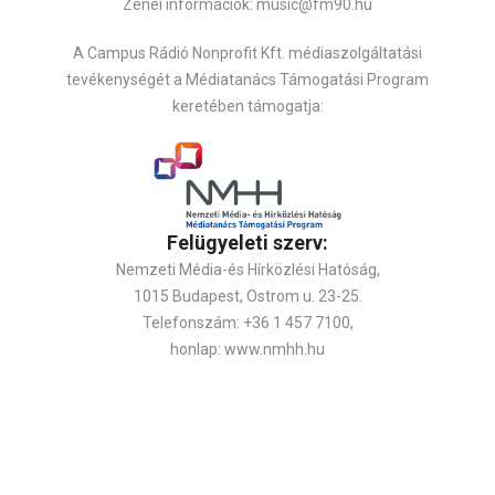
Zenei információk: music@fm90.hu
A Campus Rádió Nonprofit Kft. médiaszolgáltatási
tevékenységét a Médiatanács Támogatási Program
keretében támogatja:
Felügyeleti szerv:
Nemzeti Média-és Hírközlési Hatóság,
1015 Budapest, Ostrom u. 23-25.
Telefonszám: +36 1 457 7100,
honlap: www.nmhh.hu