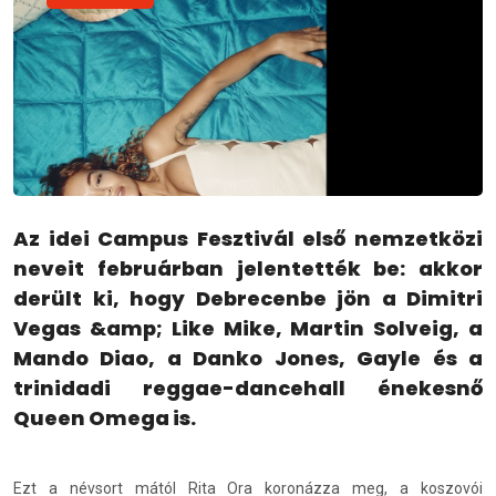
Az idei Campus Fesztivál első nemzetközi
neveit februárban jelentették be: akkor
derült ki, hogy Debrecenbe jön a Dimitri
Vegas &amp; Like Mike, Martin Solveig, a
Mando Diao, a Danko Jones, Gayle és a
trinidadi reggae-dancehall énekesnő
Queen Omega is.
Ezt a névsort mától Rita Ora koronázza meg, a koszovói