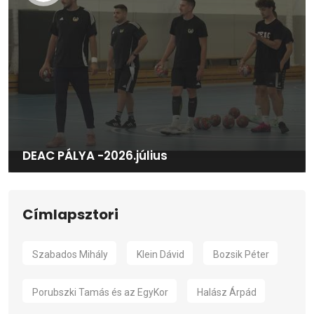
DEAC PÁLYA -2026.július
Címlapsztori
Szabados Mihály
Klein Dávid
Bozsik Péter
Porubszki Tamás és az EgyKor
Halász Árpád