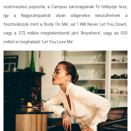
származású popsztár, a Campus zárónapjának fő fellépője lesz,
így a Nagyszínpadnál olyan slágerekre készülhetnek a
fesztiválozók mint a ’Body On Me’, az ’I Will Never Let You Down’,
vagy a 372 milliós megtekintésnél járó ’Anywhere’, vagy az 550
milliót is meghaladó ’Let You Love Me’.