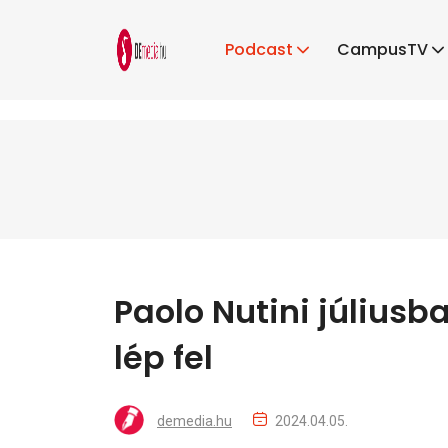
Podcast
CampusTV
Paolo Nutini július
lép fel
demedia.hu
2024.04.05.