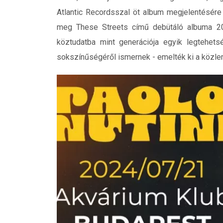
Atlantic Recordsszal öt album megjelentésére
meg These Streets című debütáló albuma 20
köztudatba mint generációja egyik legtehets
sokszínűségéről ismernek - emelték ki a közl