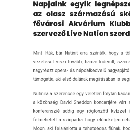
Napjaink egyik legnépsze
az olasz származású skó
fővárosi Akvárium Klub
szervező Live Nation szerd
Mint írták, bár Nutinit arra szánták, hogy a
vezetését viszi tovább, hamar kiderült, szám
nagyrészt opera- és népdalkedvelő nagyapjától
támogatta, aki első dalának megírásában is segí
Nutinira a szerencse egy véletlen folytán kacsi
a közönség David Sneddon koncertjére várt 
konferanszié addig egy rögtönzött kvízzel i
felmehetett a színpadra, hogy elénekeljen né
Moon, aki felajánlotta a tehetséges fiúnak, 