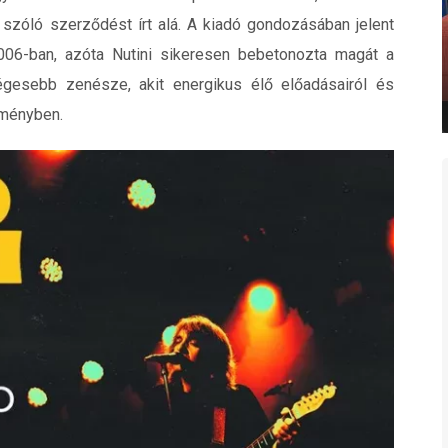
 szóló szerződést írt alá. A kiadó gondozásában jelent
06-ban, azóta Nutini sikeresen bebetonozta magát a
égesebb zenésze, akit energikus élő előadásairól és
eményben.