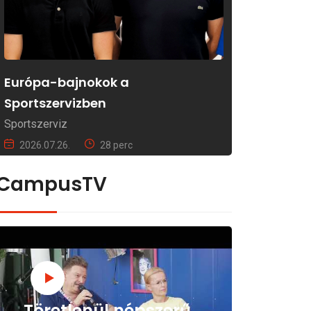
Európa-bajnokok a
Sportszervizben
Sportszerviz
2026.07.26.
28 perc
CampusTV
Töretlenül népszerű