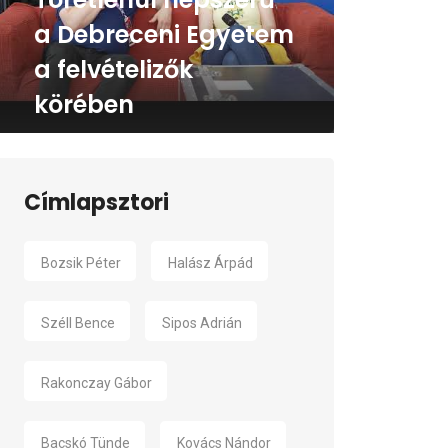
a Debreceni Egyetem
a felvételizők
körében
Címlapsztori
Bozsik Péter
Halász Árpád
Széll Bence
Sipos Adrián
Rakonczay Gábor
Bacskó Tünde
Kovács Nándor