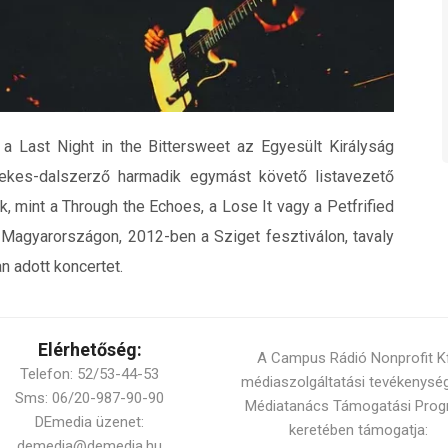
a Last Night in the Bittersweet az Egyesült Királyság
énekes-dalszerző harmadik egymást követő listavezető
, mint a Through the Echoes, a Lose It vagy a Petfrified
 Magyarországon, 2012-ben a Sziget fesztiválon, tavaly
n adott koncertet.
Elérhetőség:
A Campus Rádió Nonprofit Kf
Telefon: 52/53-44-53
médiaszolgáltatási tevékenysé
Sms: 06/20-987-90-90
Médiatanács Támogatási Pro
DEmedia üzenet:
keretében támogatja:
demedia@demedia.hu