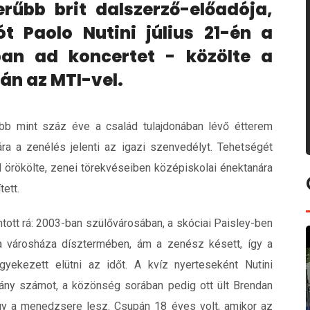
rűbb brit dalszerző-előadója,
t Paolo Nutini július 21-én a
ban ad koncertet - közölte a
án az MTI-vel.
 több mint száz éve a család tulajdonában lévő étterem
ára a zenélés jelenti az igazi szenvedélyt. Tehetségét
 örökölte, zenei törekvéseiben középiskolai énektanára
tett.
ntott rá: 2003-ban szülővárosában, a skóciai Paisley-ben
a városháza dísztermében, ám a zenész késett, így a
gyekezett elütni az időt. A kvíz nyerteseként Nutini
hány számot, a közönség sorában pedig ott ült Brendan
hogy a menedzsere lesz. Csupán 18 éves volt, amikor az