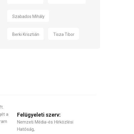
Szabados Mihály
Berki Krisztián
Tisza Tibor
t.
gét a
Felügyeleti szerv:
gram
Nemzeti Média-és Hírközlési
Hatóság,