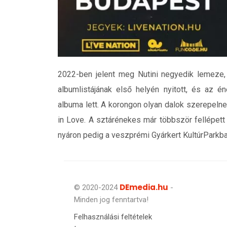
2022-ben jelent meg Nutini negyedik lemeze, 
albumlistájának első helyén nyitott, és az 
albuma lett. A korongon olyan dalok szerepelnek
in Love. A sztárénekes már többször fellépett
nyáron pedig a veszprémi Gyárkert KultúrParkba
DEmedia.hu
© 2020-2024
-
Minden jog fenntartva!
Felhasználási feltételek