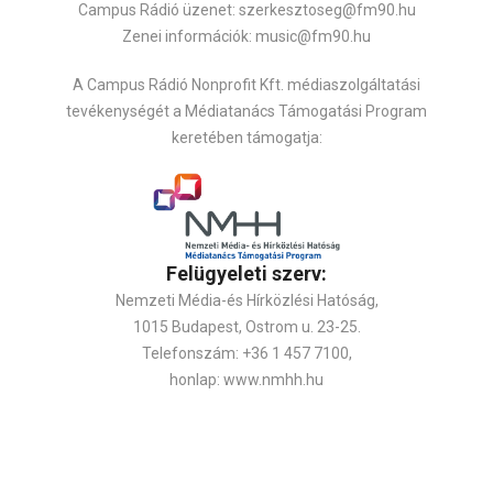
Campus Rádió üzenet: szerkesztoseg@fm90.hu
Zenei információk: music@fm90.hu
A Campus Rádió Nonprofit Kft. médiaszolgáltatási
tevékenységét a Médiatanács Támogatási Program
keretében támogatja:
Felügyeleti szerv:
Nemzeti Média-és Hírközlési Hatóság,
1015 Budapest, Ostrom u. 23-25.
Telefonszám: +36 1 457 7100,
honlap: www.nmhh.hu