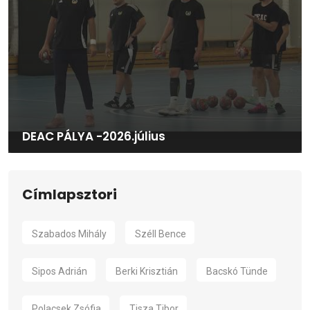
DEAC PÁLYA -2026.július
Címlapsztori
Szabados Mihály
Széll Bence
Sipos Adrián
Berki Krisztián
Bacskó Tünde
Polacsek Zsófia
Tisza Tibor