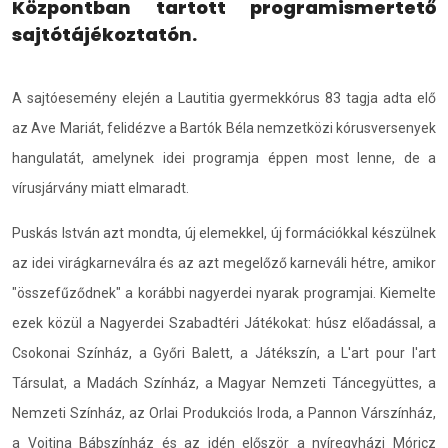
Központban tartott programismertető
sajtótájékoztatón.
A sajtóesemény elején a Lautitia gyermekkórus 83 tagja adta elő
az Ave Mariát, felidézve a Bartók Béla nemzetközi kórusversenyek
hangulatát, amelynek idei programja éppen most lenne, de a
vírusjárvány miatt elmaradt.
Puskás István azt mondta, új elemekkel, új formációkkal készülnek
az idei virágkarneválra és az azt megelőző karneváli hétre, amikor
"összefűződnek" a korábbi nagyerdei nyarak programjai. Kiemelte
ezek közül a Nagyerdei Szabadtéri Játékokat: húsz előadással, a
Csokonai Színház, a Győri Balett, a Játékszín, a L'art pour l'art
Társulat, a Madách Színház, a Magyar Nemzeti Táncegyüttes, a
Nemzeti Színház, az Orlai Produkciós Iroda, a Pannon Várszínház,
a Vojtina Bábszínház és az idén először a nyíregyházi Móricz