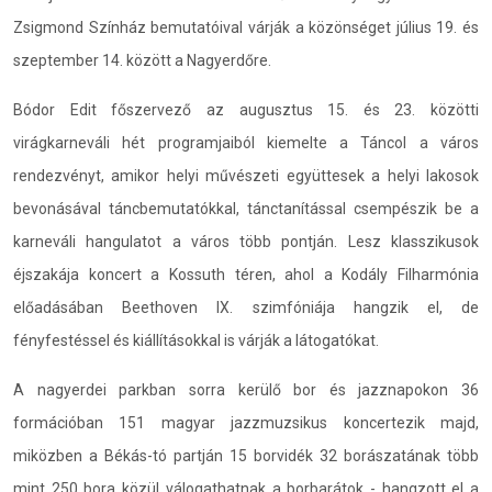
Zsigmond Színház bemutatóival várják a közönséget július 19. és
szeptember 14. között a Nagyerdőre.
Bódor Edit főszervező az augusztus 15. és 23. közötti
virágkarneváli hét programjaiból kiemelte a Táncol a város
rendezvényt, amikor helyi művészeti együttesek a helyi lakosok
bevonásával táncbemutatókkal, tánctanítással csempészik be a
karneváli hangulatot a város több pontján. Lesz klasszikusok
éjszakája koncert a Kossuth téren, ahol a Kodály Filharmónia
előadásában Beethoven IX. szimfóniája hangzik el, de
fényfestéssel és kiállításokkal is várják a látogatókat.
A nagyerdei parkban sorra kerülő bor és jazznapokon 36
formációban 151 magyar jazzmuzsikus koncertezik majd,
miközben a Békás-tó partján 15 borvidék 32 borászatának több
mint 250 bora közül válogathatnak a borbarátok - hangzott el a