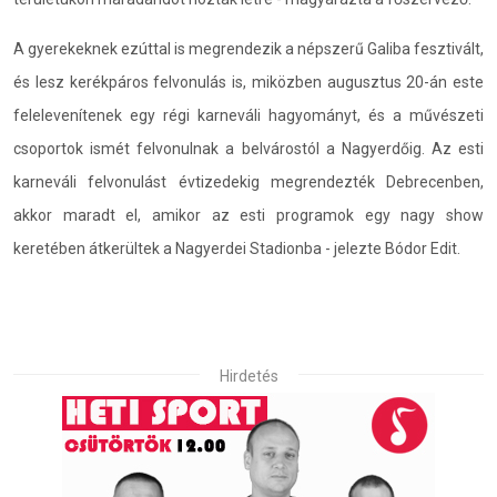
A gyerekeknek ezúttal is megrendezik a népszerű Galiba fesztivált,
és lesz kerékpáros felvonulás is, miközben augusztus 20-án este
felelevenítenek egy régi karneváli hagyományt, és a művészeti
csoportok ismét felvonulnak a belvárostól a Nagyerdőig. Az esti
karneváli felvonulást évtizedekig megrendezték Debrecenben,
akkor maradt el, amikor az esti programok egy nagy show
keretében átkerültek a Nagyerdei Stadionba - jelezte Bódor Edit.
Hirdetés