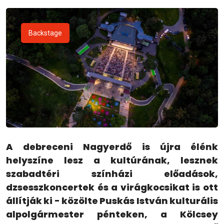
Backstage
A debreceni Nagyerdő is újra élénk
helyszíne lesz a kultúrának, lesznek
szabadtéri színházi előadások,
dzsesszkoncertek és a virágkocsikat is ott
állítják ki - közölte Puskás István kulturális
alpolgármester pénteken, a Kölcsey