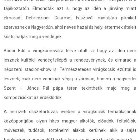
tájékoztatón. Elmondták azt is, hogy az idén a járvány miatt
elmaradt Debrecziner Gourmet Fesztivál mintájára pikniket
szerveznek a Nagyerdőn, ahol neves hazai és helyi éttermek ételeit
kóstolhatják meg a vendégek.
Bódor Edit a virágkarneválra térve utalt rá, hogy az idén nem
lesznek külföldi vendégfellépői a rendezvénynek, és elmarad a
népszerű stadion-show is. Természetesen virágkocsik ezúttal is
lesznek, csak nem vonulnak végig a városon, hanem a nagyerdei
Szent II. János Pál pápa téren tekinthetik majd meg a
kompozíciókat az érdeklődők.
A nemzeti összetartozás évében a virágkocsik tematikájának
középpontjába olyan híres magyar alkotók, előadók, feltalálók,
művészek, tudósok, történelmi alakok kerülnek, akik a saját
területükön maradandót hoztak létre - magyarázta a főszervező.