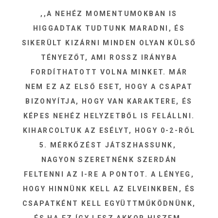
,,A NEHÉZ MOMENTUMOKBAN IS
HIGGADTAK TUDTUNK MARADNI, ÉS
SIKERÜLT KIZÁRNI MINDEN OLYAN KÜLSŐ
TÉNYEZŐT, AMI ROSSZ IRÁNYBA
FORDÍTHATOTT VOLNA MINKET. MÁR
NEM EZ AZ ELSŐ ESET, HOGY A CSAPAT
BIZONYÍTJA, HOGY VAN KARAKTERE, ÉS
KÉPES NEHÉZ HELYZETBŐL IS FELÁLLNI.
KIHARCOLTUK AZ ESÉLYT, HOGY 0-2-RŐL
5. MÉRKŐZÉST JÁTSZHASSUNK,
NAGYON SZERETNÉNK SZERDÁN
FELTENNI AZ I-RE A PONTOT. A LÉNYEG,
HOGY HINNÜNK KELL AZ ELVEINKBEN, ÉS
CSAPATKÉNT KELL EGYÜTTMŰKÖDNÜNK,
ÉS HA EZ ÍGY LESZ AKKOR HISZEM,