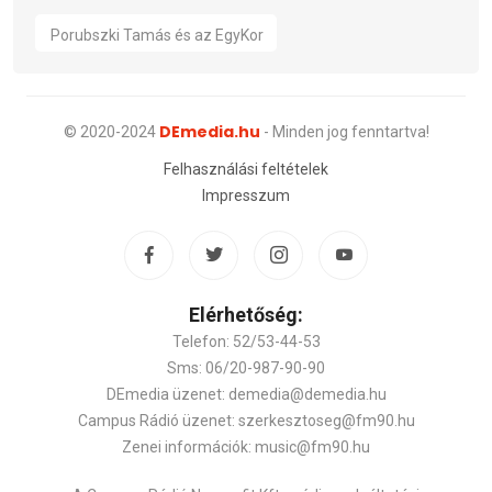
Porubszki Tamás és az EgyKor
DEmedia.hu
© 2020-2024
- Minden jog fenntartva!
Felhasználási feltételek
Impresszum
Elérhetőség:
Telefon: 52/53-44-53
Sms: 06/20-987-90-90
DEmedia üzenet: demedia@demedia.hu
Campus Rádió üzenet: szerkesztoseg@fm90.hu
Zenei információk: music@fm90.hu