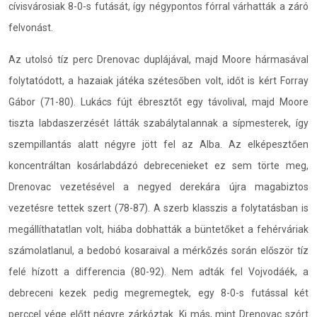
cívisvárosiak 8-0-s futását, így négypontos fórral várhatták a záró
felvonást.
Az utolsó tíz perc Drenovac duplájával, majd Moore hármasával
folytatódott, a hazaiak játéka szétesőben volt, időt is kért Forray
Gábor (71-80). Lukács fújt ébresztőt egy távolival, majd Moore
tiszta labdaszerzését látták szabálytalannak a sípmesterek, így
szempillantás alatt négyre jött fel az Alba. Az elképesztően
koncentráltan kosárlabdázó debrecenieket ez sem törte meg,
Drenovac vezetésével a negyed derekára újra magabiztos
vezetésre tettek szert (78-87). A szerb klasszis a folytatásban is
megállíthatatlan volt, hiába dobhatták a büntetőket a fehérváriak
számolatlanul, a bedobó kosaraival a mérkőzés során először tíz
felé hízott a differencia (80-92). Nem adták fel Vojvodáék, a
debreceni kezek pedig megremegtek, egy 8-0-s futással két
perccel vége előtt négyre zárkóztak. Ki más, mint Drenovac szórt