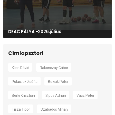
DEAC PÁLYA -2026.július
Címlapsztori
Klein Dávid
Rakonczay Gábor
Polacsek Zsófia
Bozsik Péter
Berki Krisztián
Sipos Adrián
Vácz Péter
Tisza Tibor
Szabados Mihály