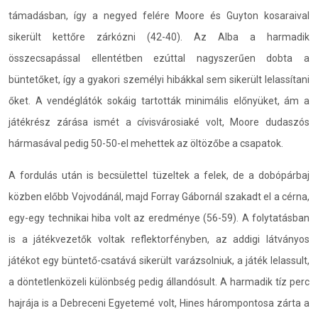
támadásban, így a negyed felére Moore és Guyton kosaraival
sikerült kettőre zárkózni (42-40). Az Alba a harmadik
összecsapással ellentétben ezúttal nagyszerűen dobta a
büntetőket, így a gyakori személyi hibákkal sem sikerült lelassítani
őket. A vendéglátók sokáig tartották minimális előnyüket, ám a
játékrész zárása ismét a cívisvárosiaké volt, Moore dudaszós
hármasával pedig 50-50-el mehettek az öltözőbe a csapatok.
A fordulás után is becsülettel tüzeltek a felek, de a dobópárbaj
közben előbb Vojvodánál, majd Forray Gábornál szakadt el a cérna,
egy-egy technikai hiba volt az eredménye (56-59). A folytatásban
is a játékvezetők voltak reflektorfényben, az addigi látványos
játékot egy büntető-csatává sikerült varázsolniuk, a játék lelassult,
a döntetlenközeli különbség pedig állandósult. A harmadik tíz perc
hajrája is a Debreceni Egyetemé volt, Hines hárompontosa zárta a