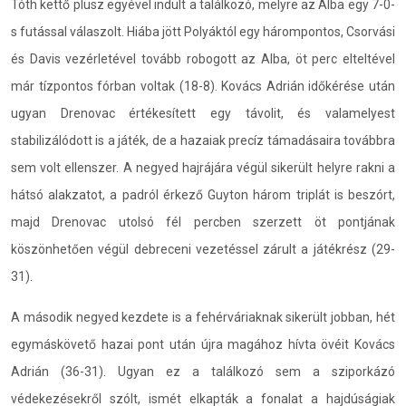
Tóth kettő plusz egyével indult a találkozó, melyre az Alba egy 7-0-
s futással válaszolt. Hiába jött Polyáktól egy hárompontos, Csorvási
és Davis vezérletével tovább robogott az Alba, öt perc elteltével
már tízpontos fórban voltak (18-8). Kovács Adrián időkérése után
ugyan Drenovac értékesített egy távolit, és valamelyest
stabilizálódott is a játék, de a hazaiak precíz támadásaira továbbra
sem volt ellenszer. A negyed hajrájára végül sikerült helyre rakni a
hátsó alakzatot, a padról érkező Guyton három triplát is beszórt,
majd Drenovac utolsó fél percben szerzett öt pontjának
köszönhetően végül debreceni vezetéssel zárult a játékrész (29-
31).
A második negyed kezdete is a fehérváriaknak sikerült jobban, hét
egymáskövető hazai pont után újra magához hívta övéit Kovács
Adrián (36-31). Ugyan ez a találkozó sem a sziporkázó
védekezésekről szólt, ismét elkapták a fonalat a hajdúságiak