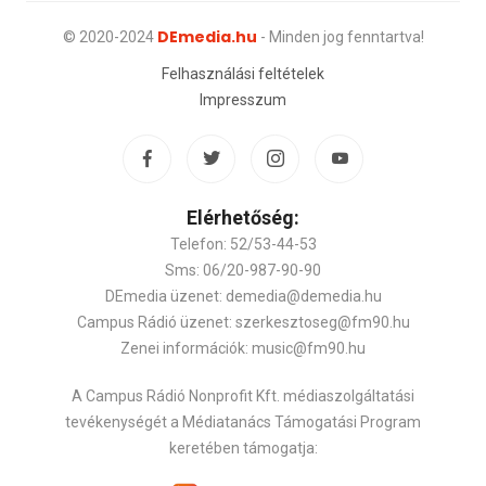
DEmedia.hu
© 2020-2024
- Minden jog fenntartva!
Felhasználási feltételek
Impresszum
Elérhetőség:
Telefon: 52/53-44-53
Sms: 06/20-987-90-90
DEmedia üzenet: demedia@demedia.hu
Campus Rádió üzenet: szerkesztoseg@fm90.hu
Zenei információk: music@fm90.hu
A Campus Rádió Nonprofit Kft. médiaszolgáltatási
tevékenységét a Médiatanács Támogatási Program
keretében támogatja: