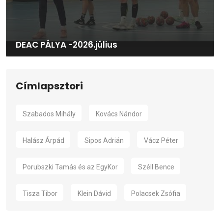
DEAC PÁLYA -2026.július
Címlapsztori
Szabados Mihály
Kovács Nándor
Halász Árpád
Sipos Adrián
Vácz Péter
Porubszki Tamás és az EgyKor
Széll Bence
Tisza Tibor
Klein Dávid
Polacsek Zsófia