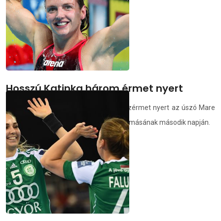
demedia.hu
2021.05.30.
Hosszú Katinka három érmet nyert
Hosszú Katinka egy arany- és két bronzérmet nyert az úszó Mare
Nostrum-sorozat monte-carlói nyitóállomásának második napján.
demedia.hu
2021.05.30.