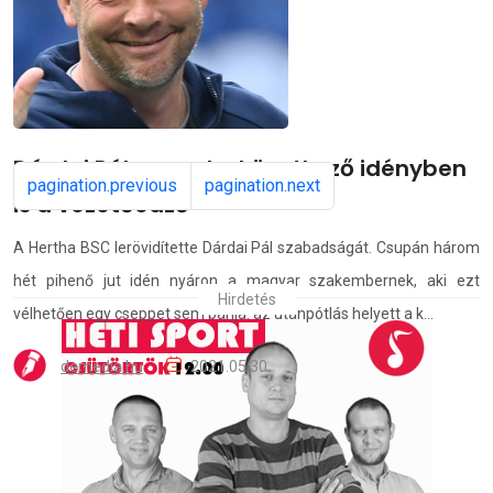
Dárdai Pál marad a következő idényben
pagination.previous
pagination.next
is a vezetőedző
A Hertha BSC lerövidítette Dárdai Pál szabadságát. Csupán három
hét pihenő jut idén nyáron a magyar szakembernek, aki ezt
Hirdetés
vélhetően egy cseppet sem bánja: az utánpótlás helyett a k...
demedia.hu
2021.05.30.