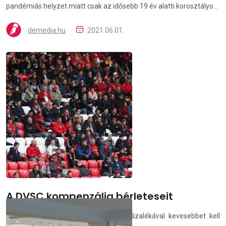
pandémiás helyzet miatt csak az idősebb 19 év alatti korosztályo...
demedia.hu
2021.06.01.
A DVSC kompenzálja bérleteseit
A 2020/21-es bérletek árának 50 százalékával kevesebbet kell