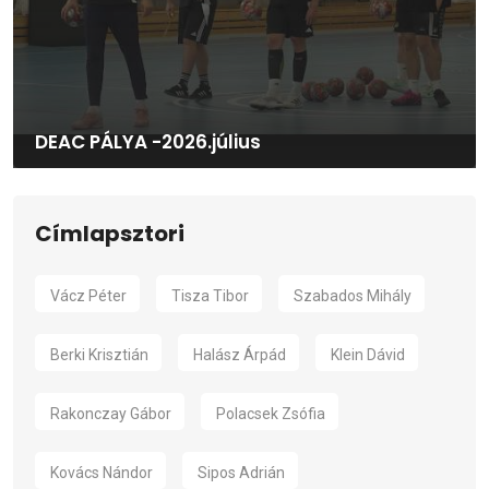
DEAC PÁLYA -2026.július
Címlapsztori
Vácz Péter
Tisza Tibor
Szabados Mihály
Berki Krisztián
Halász Árpád
Klein Dávid
Rakonczay Gábor
Polacsek Zsófia
Kovács Nándor
Sipos Adrián