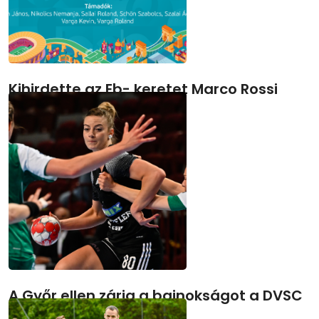
Kihirdette az Eb- keretet Marco Rossi
Nekik szurkolhatunk jövő hét péntektől.
demedia.hu
2021.06.01.
A Győr ellen zárja a bajnokságot a DVSC