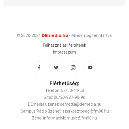
DEmedia.hu
© 2020-2024
- Minden jog fenntartva!
Felhasználási feltételek
Impresszum
Elérhetőség:
Telefon: 52/53-44-53
Sms: 06/20-987-90-90
DEmedia üzenet: demedia@demedia.hu
Campus Rádió üzenet: szerkesztoseg@fm90.hu
Zenei információk: music@fm90.hu