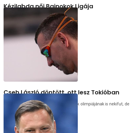
Kézilabda női Bajnokok Ligája
Bronzérmes lett a Győri Audi ETO KC
demedia.hu
2021.05.30.
Cseh László döntött, ott lesz Tokióban
Cseh László úgy döntött, hogy az ötödik olimpiájának is nekifut, de
Tokió után már nincs tovább.
demedia.hu
2021.05.30.