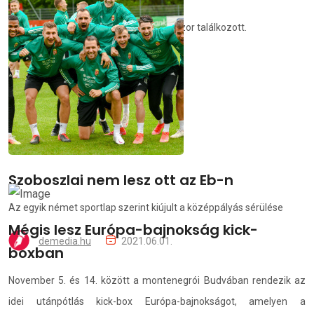
női kézilabdacsapata
A két együttes egy hónap alatt háromszor találkozott.
demedia.hu
2021.06.01.
Szoboszlai nem lesz ott az Eb-n
Az egyik német sportlap szerint kiújult a középpályás sérülése
Mégis lesz Európa-bajnokság kick-
demedia.hu
2021.06.01.
boxban
November 5. és 14. között a montenegrói Budvában rendezik az
idei utánpótlás kick-box Európa-bajnokságot, amelyen a