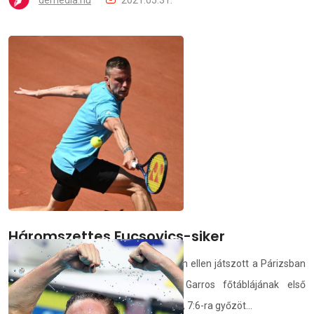
Háromszettes Fucsovics-siker
Fucsovics Márton a francia Gilles Simon ellen játszott a Párizsban
zajló Grand Slam-torna, a Roland Garros főtáblájának első
fordulójában, s három szettben, 6:4, 6:1, 7:6-ra győzöt...