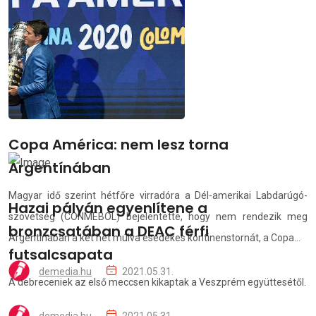
függetlenül részt vehet az eseményre.
demedia.hu
2021.05.31.
Copa América: nem lesz torna
Argentínában
Magyar idő szerint hétfőre virradóra a Dél-amerikai Labdarúgó-
Hazai pályán egyenlítene a
szövetség (CONMEBOL) bejelentette, hogy nem rendezik meg
bronzcsatában a DEAC férfi
Argentínában a két hét múlva esedékes kontinenstornát, a Copa...
futsalcsapata
demedia.hu
2021.05.31.
A debreceniek az első meccsen kikaptak a Veszprém együttesétől.
demedia.hu
2021.05.31.