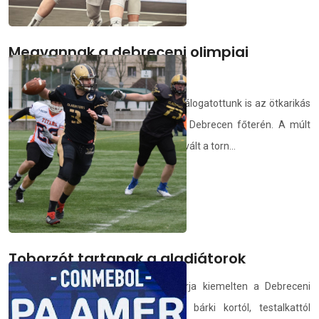
Megvannak a debreceni olimpiai
selejtező csoportjai
Június 4-6. között férfi és női 3x3-as válogatottunk is az ötkarikás
kvóta megszerzéséért léphet pályára Debrecen főterén. A múlt
heti grazi torna végeztével véglegessé vált a torn...
demedia.hu
2021.05.31.
Toborzót tartanak a gladiátorok
A 15 és 19 év közötti fiatalokat várja kiemelten a Debreceni
Egyetem amerikaifutball-csapata, de bárki kortól, testalkattól