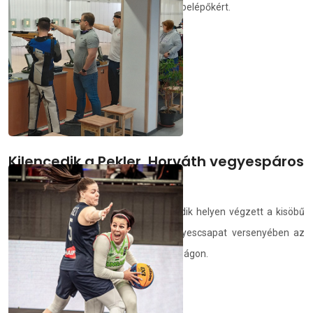
majd fizetni az új idényre szóló állandó belépőkért.
demedia.hu
2021.06.01.
Kilencedik a Pekler, Horváth vegyespáros
összetett puskában
Pekler Zalán és Horváth Lea a kilencedik helyen végzett a kisöbű
szabadpuska 3x40 lövéses szám vegyescsapat versenyében az
Eszéken zajló sportlövő Európa-bajnokságon.
demedia.hu
2021.05.31.