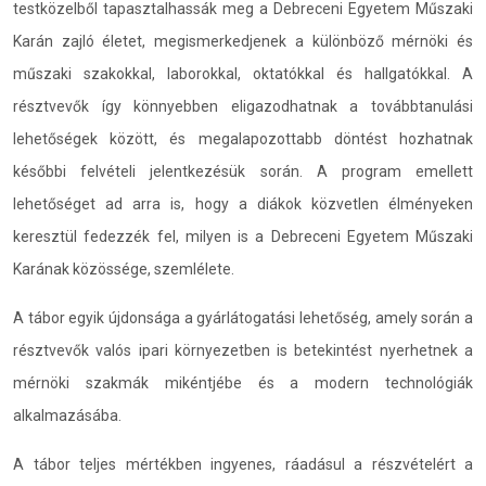
testközelből tapasztalhassák meg a Debreceni Egyetem Műszaki
Karán zajló életet, megismerkedjenek a különböző mérnöki és
műszaki szakokkal, laborokkal, oktatókkal és hallgatókkal. A
résztvevők így könnyebben eligazodhatnak a továbbtanulási
lehetőségek között, és megalapozottabb döntést hozhatnak
későbbi felvételi jelentkezésük során. A program emellett
lehetőséget ad arra is, hogy a diákok közvetlen élményeken
keresztül fedezzék fel, milyen is a Debreceni Egyetem Műszaki
Karának közössége, szemlélete.
A tábor egyik újdonsága a gyárlátogatási lehetőség, amely során a
résztvevők valós ipari környezetben is betekintést nyerhetnek a
mérnöki szakmák mikéntjébe és a modern technológiák
alkalmazásába.
A tábor teljes mértékben ingyenes, ráadásul a részvételért a