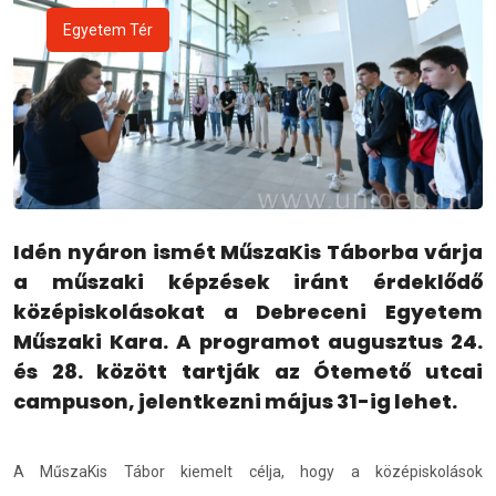
Egyetem Tér
Idén nyáron ismét MűszaKis Táborba várja
a műszaki képzések iránt érdeklődő
középiskolásokat a Debreceni Egyetem
Műszaki Kara. A programot augusztus 24.
és 28. között tartják az Ótemető utcai
campuson, jelentkezni május 31-ig lehet.
A MűszaKis Tábor kiemelt célja, hogy a középiskolások