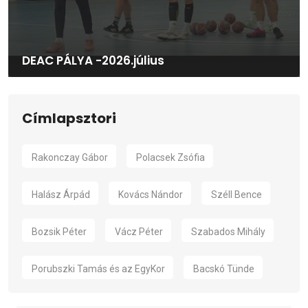
DEAC PÁLYA -2026.július
Címlapsztori
Rakonczay Gábor
Polacsek Zsófia
Halász Árpád
Kovács Nándor
Széll Bence
Bozsik Péter
Vácz Péter
Szabados Mihály
Porubszki Tamás és az EgyKor
Bacskó Tünde