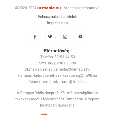
DEmedia.hu
© 2020-2024
- Minden jog fenntartva!
Felhasználási feltételek
Impresszum
Elérhetőség:
Telefon: 52/53-44-53
Sms: 06/20-987-90-90
DEmedia üzenet: demedia@demedia.hu
Campus Rádió üzenet: szerkesztoseg@fm90.hu
Zenei információk: music@fm90.hu
A Campus Rádió Nonprofit Kft. médiaszolgáltatási
tevékenységét a Médiatanács Támogatási Program
keretében támogatja: