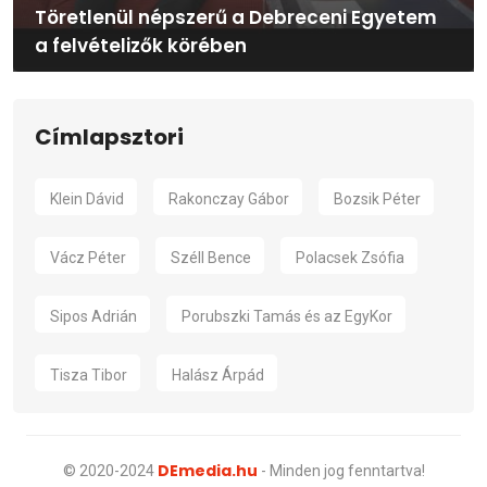
Töretlenül népszerű a Debreceni Egyetem
a felvételizők körében
Címlapsztori
Klein Dávid
Rakonczay Gábor
Bozsik Péter
Vácz Péter
Széll Bence
Polacsek Zsófia
Sipos Adrián
Porubszki Tamás és az EgyKor
Tisza Tibor
Halász Árpád
DEmedia.hu
© 2020-2024
- Minden jog fenntartva!