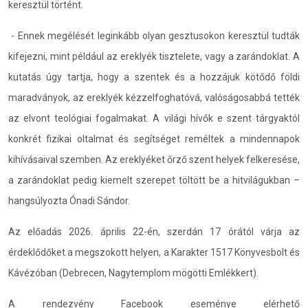
keresztül történt.
- Ennek megélését leginkább olyan gesztusokon keresztül tudták
kifejezni, mint például az ereklyék tisztelete, vagy a zarándoklat. A
kutatás úgy tartja, hogy a szentek és a hozzájuk kötődő földi
maradványok, az ereklyék kézzelfoghatóvá, valóságosabbá tették
az elvont teológiai fogalmakat. A világi hívők e szent tárgyaktól
konkrét fizikai oltalmat és segítséget reméltek a mindennapok
kihívásaival szemben. Az ereklyéket őrző szent helyek felkeresése,
a zarándoklat pedig kiemelt szerepet töltött be a hitvilágukban –
hangsúlyozta Ónadi Sándor.
Az előadás 2026. április 22-én, szerdán 17 órától várja az
érdeklődőket a megszokott helyen, a Karakter 1517 Könyvesbolt és
Kávézóban (Debrecen, Nagytemplom mögötti Emlékkert).
A rendezvény Facebook eseménye elérhető