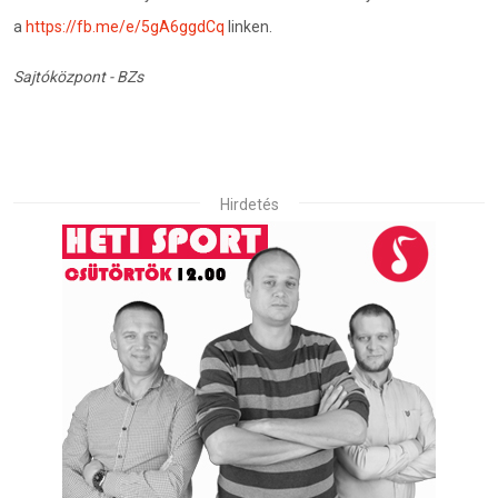
a
https://fb.me/e/5gA6ggdCq
linken.
Sajtóközpont - BZs
Hirdetés