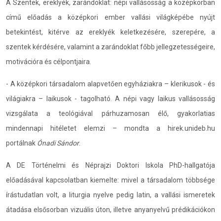
A Szentek, ereklyék, zarándoklat: népi vallásosság a középkorban
című előadás a középkori ember vallási világképébe nyújt
betekintést, kitérve az ereklyék keletkezésére, szerepére, a
szentek kérdésére, valamint a zarándoklat főbb jellegzetességeire,
motivációra és célpontjaira.
- A középkori társadalom alapvetően egyháziakra – klerikusok - és
világiakra – laikusok - tagolható. A népi vagy laikus vallásosság
vizsgálata a teológiával párhuzamosan élő, gyakorlatias
mindennapi hitéletet elemzi – mondta a hirek.unideb.hu
portálnak
Ónadi Sándor
.
A DE Történelmi és Néprajzi Doktori Iskola PhD-hallgatója
előadásával kapcsolatban kiemelte: mivel a társadalom többsége
írástudatlan volt, a liturgia nyelve pedig latin, a vallási ismeretek
átadása elsősorban vizuális úton, illetve anyanyelvű prédikációkon