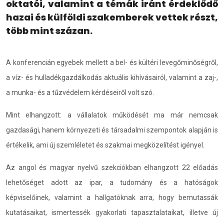
oktatói, valamint a témák iránt érdeklődő
hazai és külföldi szakemberek vettek részt,
több mint százan.
A konferencián egyebek mellett a bel- és kültéri levegőminőségről,
a víz- és hulladékgazdálkodás aktuális kihívásairól, valamint a zaj-,
a munka- és a tűzvédelem kérdéseiről volt szó.
Mint elhangzott: a vállalatok működését ma már nemcsak
gazdasági, hanem környezeti és társadalmi szempontok alapján is
értékelik, ami új szemléletet és szakmai megközelítést igényel.
Az angol és magyar nyelvű szekciókban elhangzott 22 előadás
lehetőséget adott az ipar, a tudomány és a hatóságok
képviselőinek, valamint a hallgatóknak arra, hogy bemutassák
kutatásaikat, ismertessék gyakorlati tapasztalataikat, illetve új