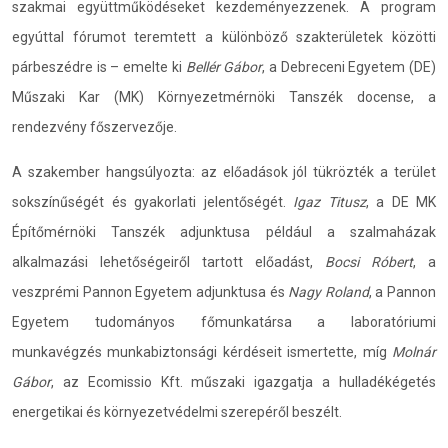
szakmai együttműködéseket kezdeményezzenek. A program
egyúttal fórumot teremtett a különböző szakterületek közötti
párbeszédre is – emelte ki
Bellér Gábor
, a Debreceni Egyetem (DE)
Műszaki Kar (MK) Környezetmérnöki Tanszék docense, a
rendezvény főszervezője.
A szakember hangsúlyozta: az előadások jól tükrözték a terület
sokszínűségét és gyakorlati jelentőségét.
Igaz Titusz
, a DE MK
Építőmérnöki Tanszék adjunktusa például a szalmaházak
alkalmazási lehetőségeiről tartott előadást,
Bocsi Róbert
, a
veszprémi Pannon Egyetem adjunktusa és
Nagy Roland
, a Pannon
Egyetem tudományos főmunkatársa a laboratóriumi
munkavégzés munkabiztonsági kérdéseit ismertette, míg
Molnár
Gábor
, az Ecomissio Kft. műszaki igazgatja a hulladékégetés
energetikai és környezetvédelmi szerepéről beszélt.