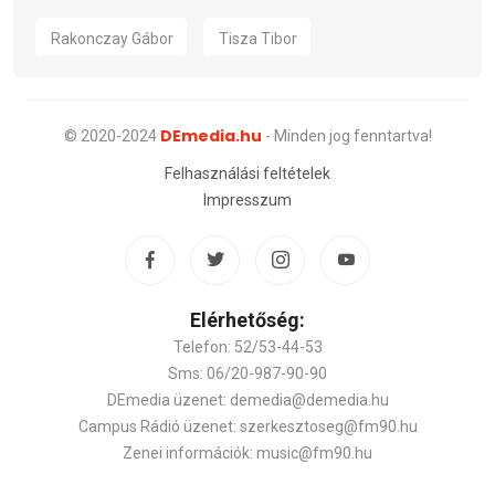
Rakonczay Gábor
Tisza Tibor
DEmedia.hu
© 2020-2024
- Minden jog fenntartva!
Felhasználási feltételek
Impresszum
Elérhetőség:
Telefon: 52/53-44-53
Sms: 06/20-987-90-90
DEmedia üzenet: demedia@demedia.hu
Campus Rádió üzenet: szerkesztoseg@fm90.hu
Zenei információk: music@fm90.hu