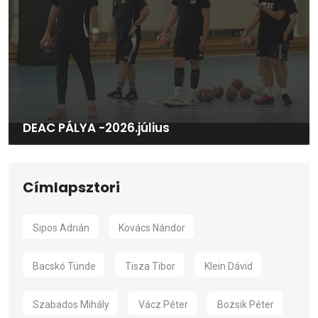
DEAC PÁLYA -2026.július
Címlapsztori
Sipos Adrián
Kovács Nándor
Bacskó Tünde
Tisza Tibor
Klein Dávid
Szabados Mihály
Vácz Péter
Bozsik Péter