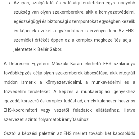
Az ipari, szolgáltatói és hatósági területeken egyre nagyobb
szükség van olyan szakemberekre, akik a környezetvédelmi,
egészségügyi és biztonsági szempontokat egységben kezelik
és képesek ezeket a gyakorlatban is érvényesíteni. Az EHS-
szemlélet értékét éppen ez a komplex megközelítés adja –
jelentette ki Bellér Gábor.
A Debreceni Egyetem Műszaki Karán elérhető EHS szakirányú
továbbképzés célja olyan szakemberek kibocsátása, akik integrált
módon ismerik a környezetvédelmi, a munkavédelmi és a
tűzvédelmi területeket. A képzés a munkaerőpiaci igényekhez
igazodó, korszerű és komplex tudást ad, amely különösen hasznos
EHS-koordinátori vagy vezetői feladatok ellátásához, illetve
szervezeti szintű folyamatok irányításához.
Ősztől a képzési palettán az EHS mellett további két kapcsolódó