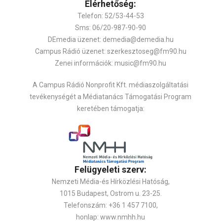
Elérhetőség:
Telefon: 52/53-44-53
Sms: 06/20-987-90-90
DEmedia üzenet: demedia@demedia.hu
Campus Rádió üzenet: szerkesztoseg@fm90.hu
Zenei információk: music@fm90.hu
A Campus Rádió Nonprofit Kft. médiaszolgáltatási
tevékenységét a Médiatanács Támogatási Program
keretében támogatja:
Felügyeleti szerv:
Nemzeti Média-és Hírközlési Hatóság,
1015 Budapest, Ostrom u. 23-25.
Telefonszám: +36 1 457 7100,
honlap: www.nmhh.hu