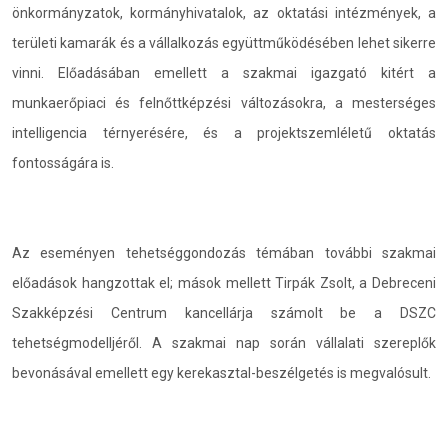
önkormányzatok, kormányhivatalok, az oktatási intézmények, a
területi kamarák és a vállalkozás együttműködésében lehet sikerre
vinni. Előadásában emellett a szakmai igazgató kitért a
munkaerőpiaci és felnőttképzési változásokra, a mesterséges
intelligencia térnyerésére, és a projektszemléletű oktatás
fontosságára is.
Az eseményen tehetséggondozás témában további szakmai
előadások hangzottak el; mások mellett Tirpák Zsolt, a Debreceni
Szakképzési Centrum kancellárja számolt be a DSZC
tehetségmodelljéről. A szakmai nap során vállalati szereplők
bevonásával emellett egy kerekasztal-beszélgetés is megvalósult.