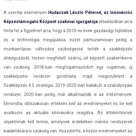
A szerdai eseményen
Hudacsek László Péterné, az Innovációs
Képzéstámogató Központ szakmai igazgatója
előadásában arra
hívta fel a figyelmet arra, hogy a 2010-es évek gazdasági fejlődése
és a technológia megújulása, ezzel párhuzamosan pedig a
munkaerőpiac változása szükségessé tették a szakképzés
átdolgozását, hiszen megfelelő számú, jól képzett szakemberre
van szükség. 2018-ban megfogalmazódott egy rugalmas, új
szakképzési rendszer gondolata, majd megszületett a
Szakképzés 4.0 stratégia. 2019-2020-ban kialakult a szabályozási
rendszer, 2020-ban pedig már alkalmazták is az intézmények.
Elmondta, időszakosan értékelni kell az eredményeket és be kell
avatkozni az aktuális kihívásokra reagálva. Az áttekintésnek
objektívnak kell lennie, amelynek érdekében mérési rendszerek
kialakítására is szükség van. Hozzátette, a közös eredményeket az