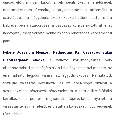
diákok előtt minden kaput, amely segíti őket a lehetőségek
megismerésében. Kiemelte, a pályaorientációt is átformálta a
szakképzés, a jógyakorlatoknak köszönhetően pedig mára
Debrecenben a szakképzés, a gazdaság könyve nyitott, át lehet
lapozgatni, megtalálható benne minden lehetséges kapcsolódási
pont.
Fekete József, a Nemzeti Pedagógus Kar Országos Etikai
Bizottságának elnöke
a változó körülményekhez való
alkalmazkodás fontosságára hívta fel a figyelmet, azt mondta, az
erre adható legjobb válasz az együttműködés. Rámutatott,
tisztújító választás következik, és ez lehetőséget biztosít a
szakképzésben résztvevők részvételére is. A harmadik mérföldkő
következik, a jelöltek megvannak. Tájékoztatást nyújtott a
választás teljes menetéről, és biztatta a kollégákat, hogy vegyenek
részt abban.