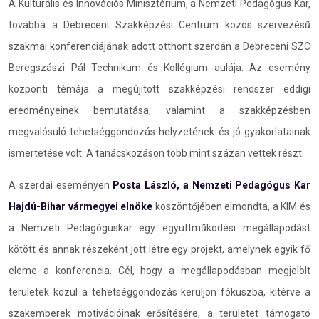
A Kulturális és Innovációs Minisztérium, a Nemzeti Pedagógus Kar,
továbbá a Debreceni Szakképzési Centrum közös szervezésű
szakmai konferenciájának adott otthont szerdán a Debreceni SZC
Beregszászi Pál Technikum és Kollégium aulája. Az esemény
központi témája a megújított szakképzési rendszer eddigi
eredményeinek bemutatása, valamint a szakképzésben
megvalósuló tehetséggondozás helyzetének és jó gyakorlatainak
ismertetése volt. A tanácskozáson több mint százan vettek részt.
A szerdai eseményen
Posta László, a Nemzeti Pedagógus Kar
Hajdú-Bihar vármegyei elnöke
köszöntőjében elmondta, a KIM és
a Nemzeti Pedagóguskar egy együttműködési megállapodást
kötött és annak részeként jött létre egy projekt, amelynek egyik fő
eleme a konferencia. Cél, hogy a megállapodásban megjelölt
területek közül a tehetséggondozás kerüljön fókuszba, kitérve a
szakemberek motivációinak erősítésére, a területet támogató