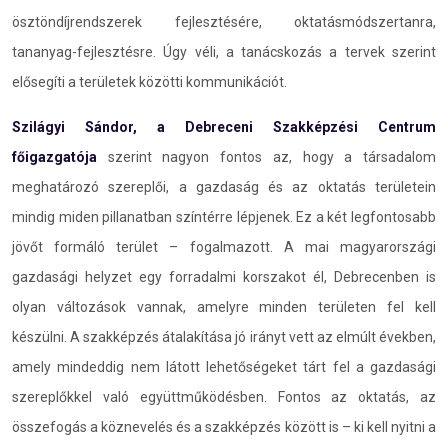
ösztöndíjrendszerek fejlesztésére, oktatásmódszertanra,
tananyag-fejlesztésre. Úgy véli, a tanácskozás a tervek szerint
elősegíti a területek közötti kommunikációt.
Szilágyi Sándor, a Debreceni Szakképzési Centrum
főigazgatója
szerint nagyon fontos az, hogy a társadalom
meghatározó szereplői, a gazdaság és az oktatás területein
mindig miden pillanatban színtérre lépjenek. Ez a két legfontosabb
jövőt formáló terület – fogalmazott. A mai magyarországi
gazdasági helyzet egy forradalmi korszakot él, Debrecenben is
olyan változások vannak, amelyre minden területen fel kell
készülni. A szakképzés átalakítása jó irányt vett az elmúlt években,
amely mindeddig nem látott lehetőségeket tárt fel a gazdasági
szereplőkkel való együttműködésben. Fontos az oktatás, az
összefogás a köznevelés és a szakképzés között is – ki kell nyitni a