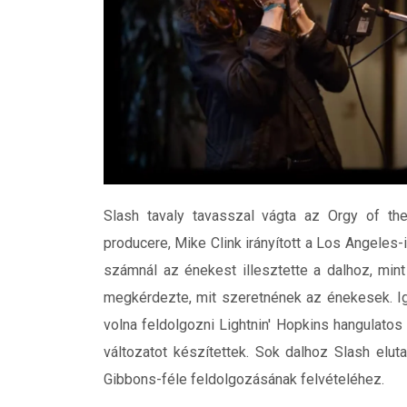
Slash tavaly tavasszal vágta az Orgy of t
producere, Mike Clink irányított a Los Angeles
számnál az énekest illesztette a dalhoz, min
megkérdezte, mit szeretnének az énekesek. Ig
volna feldolgozni Lightnin' Hopkins hangulatos
változatot készítettek. Sok dalhoz Slash elu
Gibbons-féle feldolgozásának felvételéhez.