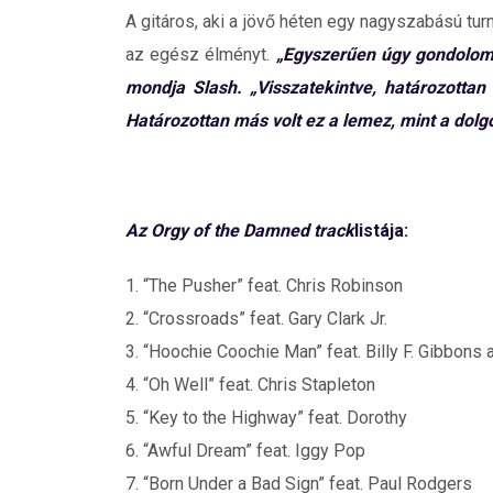
A gitáros, aki a jövő héten egy nagyszabású turn
az egész élményt.
„Egyszerűen úgy gondolom,
mondja Slash. „Visszatekintve, határozottan 
Határozottan más volt ez a lemez, mint a dolg
Az Orgy of the Damned
track
listája:
1. “The Pusher” feat. Chris Robinson
2. “Crossroads” feat. Gary Clark Jr.
3. “Hoochie Coochie Man” feat. Billy F. Gibbons
4. “Oh Well” feat. Chris Stapleton
5. “Key to the Highway” feat. Dorothy
6. “Awful Dream” feat. Iggy Pop
7. “Born Under a Bad Sign” feat. Paul Rodgers