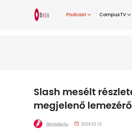
Podcast
CampusTV
Slash mesélt részle
megjelenő lemezérő
demedia.hu
2024.03.13.