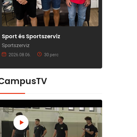
Sport és Sportszerviz
Sportszerviz
2026.08.06.
30 perc
CampusTV