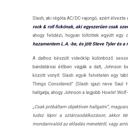
Slash, aki régóta AC/DC-rajongó, azért élvezte
rock & roll fickónak, aki egyszerűen csak szere
ahogy felidézi, hogyan töltöttek együtt egy
hazamentem L.A.-be, és jött Steve Tyler és a r
A dalhoz készült videóklip különböző sess
bandatársai élőben vágják a dalt, Johnson b
között vonyít. Slash egyik felvételén egy tábl
Things Considered” (Slash igazi neve Saul 
hallgatja, ahogy Johnson a legjobb Howlin' Wolf-
„Csak próbáltam objektíven hallgatni”, magyará
tudsz lépni a sztárcsodálkozáson, akkor tén
mondanivalód az előadás menetéről, vagy arró