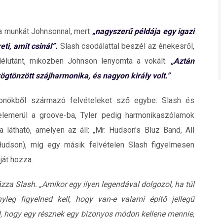
 a munkát Johnsonnal, mert
„nagyszerű példája egy igazi
ti, amit csinál”.
Slash csodálattal beszél az énekesről,
 délutánt, miközben Johnson lenyomta a vokált.
„Aztán
ögtönzött szájharmonika, és nagyon király volt.”
ionökből származó felvételeket sző egybe: Slash és
elemerül a groove-ba, Tyler pedig harmonikaszólamok
a látható, amelyen az áll: „Mr. Hudson's Bluz Band, All
Hudson), míg egy másik felvételen Slash figyelmesen
ját hozza.
zza Slash. „Amikor egy ilyen legendával dolgozol, ha túl
yleg figyelned kell, hogy van-e valami építő jellegű
l, hogy egy résznek egy bizonyos módon kellene mennie,