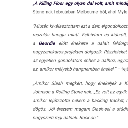
„A Killing Floor egy olyan dal volt, amit mind
Stone-nak februárban Melbourne-ből, ahol Myle
"Miután kiválasztottam ezt a dalt, elgondolkoz
reszelős hangja miatt. Felhívtam és kiderült
a
Geordie
előtt énekelte a dalait feldol
nagyzenekaros projekten dolgozik. Részleteket
az egyetlen gondolatom ehhez a dalhoz, egysz
az, amikor mélyebb hangnemben énekel.” –
fej
„Amikor Slash megkért, hogy énekeljek a Kil
Johnson a Rolling Stone-nak. „Ez volt az egyi
amikor lejátszotta nekem a backing tracket, 
dögös. Jól éreztem magam Slash-sel a stúdió
nagyszerű régi dalnak. Rock on.”