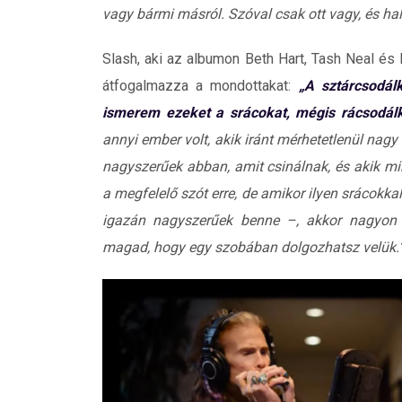
vagy bármi másról. Szóval csak ott vagy, és hall
Slash, aki az albumon Beth Hart, Tash Neal és
átfogalmazza a mondottakat:
„A sztárcsodál
ismerem ezeket a srácokat, mégis rácsodál
annyi ember volt, akik iránt mérhetetlenül nagy t
nagyszerűek abban, amit csinálnak, és akik mi
a megfelelő szót erre, de amikor ilyen srácokkal
igazán nagyszerűek benne –, akkor nagyon is
magad, hogy egy szobában dolgozhatsz velük.