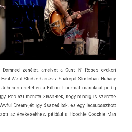
he Damned zenéjét, amelyet a Guns N' Roses gyakori
-i East West Studiosban és a Snakepit Studióban. Néhány
t Johnson esetében a Killing Floor-nál, másoknál pedig
gy Pop azt mondta Slash-nek, hogy mindig is szerette
 Awful Dream-jét, így összeálltak, és egy lecsupaszított
tazott az énekesekhez, például a Hoochie Coochie Man