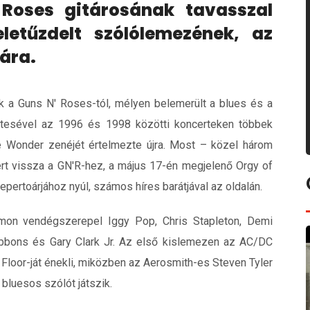
oses gitárosának tavasszal
eletűzdelt szólólemezének, az
ára.
ak a Guns N' Roses-tól, mélyen belemerült a blues és a
ttesével az 1996 és 1998 közötti koncerteken többek
e Wonder zenéjét értelmezte újra. Most – közel három
ért vissza a GN'R-hez, a május 17-én megjelenő Orgy of
pertoárjához nyúl, számos híres barátjával az oldalán.
mon vendégszerepel Iggy Pop, Chris Stapleton, Demi
Gibbons és Gary Clark Jr. Az első kislemezen az AC/DC
 Floor-ját énekli, miközben az Aerosmith-es Steven Tyler
bluesos szólót játszik.