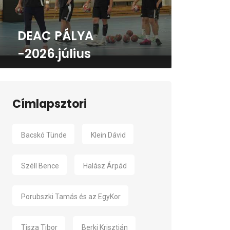
DEAC PÁLYA
-2026.július
Címlapsztori
Bacskó Tünde
Klein Dávid
Széll Bence
Halász Árpád
Porubszki Tamás és az EgyKor
Tisza Tibor
Berki Krisztián