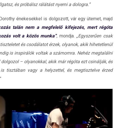
gatsz, és próbálsz rálátást nyerni a dologra.”
 Dorothy énekesekkel is dolgozott, vár egy ütemet, majd
kozás talán nem a megfelelő kifejezés, mert régóta
kozás volt a közös munka”
, mondja.
„Egyszerűen csak
iszteletet és csodálatot érzek, olyanok, akik hihetetlenül
ndig is inspirálók voltak a számomra. Nehéz megtalálni
 dolgozol – olyanokkal, akik már régóta ezt csinálják, és
 tisztában vagy a helyzettel, és megtisztelve érzed
”