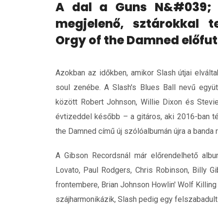
A dal a Guns N&#039; R
megjelenő, sztárokkal t
Orgy of the Damned előfut
Azokban az időkben, amikor Slash útjai elvált
soul zenébe. A Slash's Blues Ball nevű együ
között Robert Johnson, Willie Dixon és Stevi
évtizeddel később – a gitáros, aki 2016-ban t
the Damned című új szólóalbumán újra a banda re
A Gibson Recordsnál már előrendelhető albu
Lovato, Paul Rodgers, Chris Robinson, Billy 
frontembere, Brian Johnson Howlin' Wolf Killing
szájharmonikázik, Slash pedig egy felszabadult 