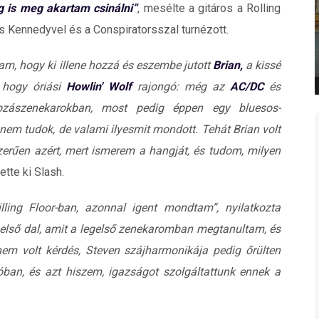
ig is meg akartam csinálni”
, mesélte a gitáros a Rolling
s Kennedyvel és a Conspiratorsszal turnézott.
tam, hogy ki illene hozzá és eszembe jutott
Brian,
a kissé
, hogy óriási
Howlin' Wolf
rajongó: még az
AC/DC
és
gozászenekarokban, most pedig éppen egy bluesos-
 nem tudok, de valami ilyesmit mondott. Tehát
Brian volt
erűen azért, mert ismerem a hangját, és tudom, milyen
tette ki Slash.
ling Floor-ban, azonnal igent mondtam”, nyilatkozta
k első dal, amit a legelső zenekaromban megtanultam, és
nem volt kérdés, Steven szájharmonikája pedig őrülten
ban, és azt hiszem, igazságot szolgáltattunk ennek a