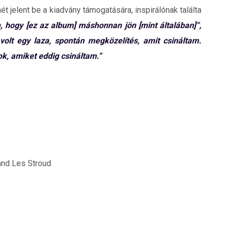
ét jelent be a kiadvány támogatására, inspirálónak találta
 hogy [ez az album] máshonnan jön [mint általában]”,
volt egy laza, spontán megközelítés, amit csináltam.
ok, amiket eddig csináltam.”
 and Les Stroud