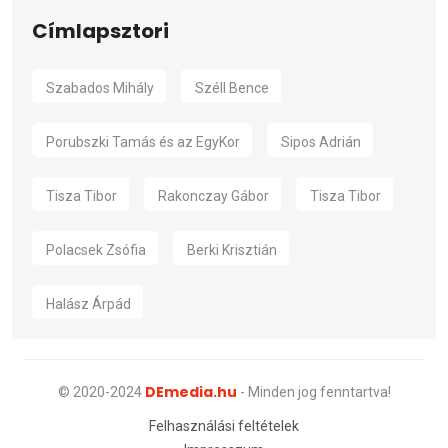
Címlapsztori
Szabados Mihály
Széll Bence
Porubszki Tamás és az EgyKor
Sipos Adrián
Tisza Tibor
Rakonczay Gábor
Tisza Tibor
Polacsek Zsófia
Berki Krisztián
Halász Árpád
DEmedia.hu
© 2020-2024
- Minden jog fenntartva!
Felhasználási feltételek