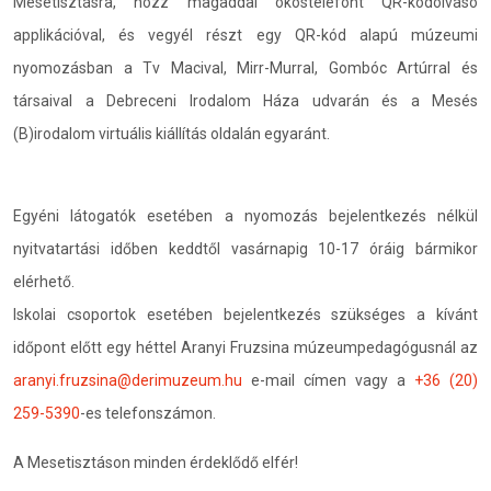
Mesetisztásra, hozz magaddal okostelefont QR-kódolvasó
applikációval, és vegyél részt egy QR-kód alapú múzeumi
nyomozásban a Tv Macival, Mirr-Murral, Gombóc Artúrral és
társaival a Debreceni Irodalom Háza udvarán és a Mesés
(B)irodalom virtuális kiállítás oldalán egyaránt.
Egyéni látogatók esetében a nyomozás bejelentkezés nélkül
nyitvatartási időben keddtől vasárnapig 10-17 óráig bármikor
elérhető.
Iskolai csoportok esetében bejelentkezés szükséges a kívánt
időpont előtt egy héttel Aranyi Fruzsina múzeumpedagógusnál az
aranyi.fruzsina@derimuzeum.hu
e-mail címen vagy a
+36 (20)
259-5390
-es telefonszámon.
A Mesetisztáson minden érdeklődő elfér!