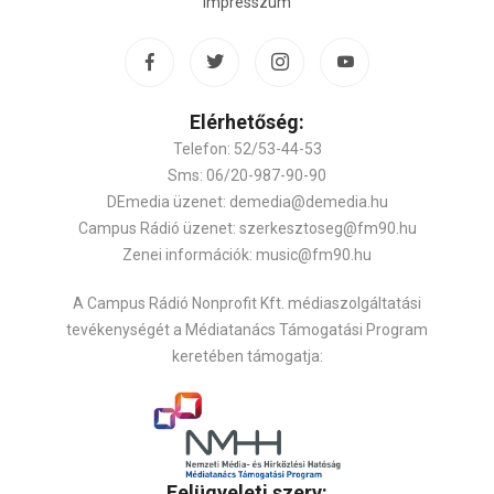
Impresszum
Elérhetőség:
Telefon: 52/53-44-53
Sms: 06/20-987-90-90
DEmedia üzenet: demedia@demedia.hu
Campus Rádió üzenet: szerkesztoseg@fm90.hu
Zenei információk: music@fm90.hu
A Campus Rádió Nonprofit Kft. médiaszolgáltatási
tevékenységét a Médiatanács Támogatási Program
keretében támogatja:
Felügyeleti szerv: