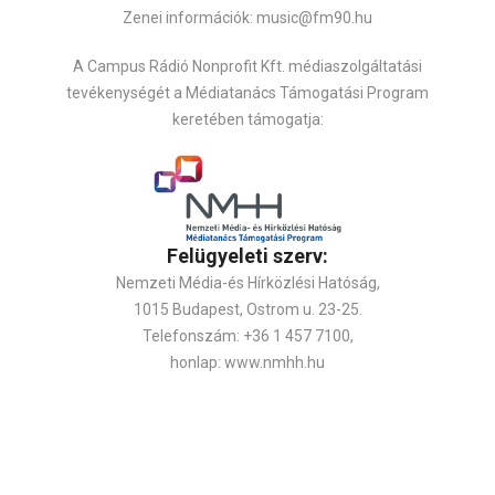
Zenei információk: music@fm90.hu
A Campus Rádió Nonprofit Kft. médiaszolgáltatási
tevékenységét a Médiatanács Támogatási Program
keretében támogatja:
Felügyeleti szerv:
Nemzeti Média-és Hírközlési Hatóság,
1015 Budapest, Ostrom u. 23-25.
Telefonszám: +36 1 457 7100,
honlap: www.nmhh.hu