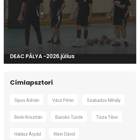
DEAC PÁLYA -2026.július
Címlapsztori
Sipos Adrián
Vácz Péter
Szabados Mihály
Berki Krisztián
Bacskó Tünde
Tisza Tibor
Halász Árpád
Klein Dávid