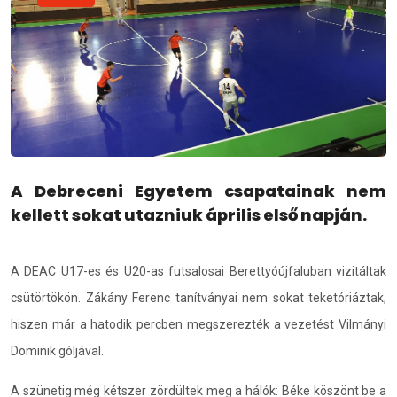
A Debreceni Egyetem csapatainak nem
kellett sokat utazniuk április első napján.
A DEAC U17-es és U20-as futsalosai Berettyóújfaluban vizitáltak
csütörtökön. Zákány Ferenc tanítványai nem sokat teketóriáztak,
hiszen már a hatodik percben megszerezték a vezetést Vilmányi
Dominik góljával.
A szünetig még kétszer zördültek meg a hálók: Béke köszönt be a