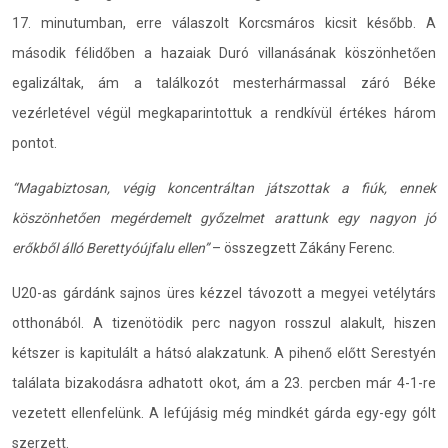
17. minutumban, erre válaszolt Korcsmáros kicsit később. A
második félidőben a hazaiak Duró villanásának köszönhetően
egalizáltak, ám a találkozót mesterhármassal záró Béke
vezérletével végül megkaparintottuk a rendkívül értékes három
pontot.
“Magabiztosan, végig koncentráltan játszottak a fiúk, ennek
köszönhetően megérdemelt győzelmet arattunk egy nagyon jó
erőkből álló Berettyóújfalu ellen”
– összegzett Zákány Ferenc.
U20-as gárdánk sajnos üres kézzel távozott a megyei vetélytárs
otthonából. A tizenötödik perc nagyon rosszul alakult, hiszen
kétszer is kapitulált a hátsó alakzatunk. A pihenő előtt Serestyén
találata bizakodásra adhatott okot, ám a 23. percben már 4-1-re
vezetett ellenfelünk. A lefújásig még mindkét gárda egy-egy gólt
szerzett.