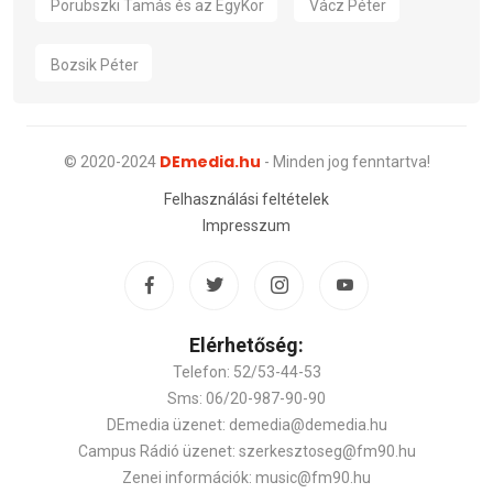
Porubszki Tamás és az EgyKor
Vácz Péter
Bozsik Péter
DEmedia.hu
© 2020-2024
- Minden jog fenntartva!
Felhasználási feltételek
Impresszum
Elérhetőség:
Telefon: 52/53-44-53
Sms: 06/20-987-90-90
DEmedia üzenet: demedia@demedia.hu
Campus Rádió üzenet: szerkesztoseg@fm90.hu
Zenei információk: music@fm90.hu