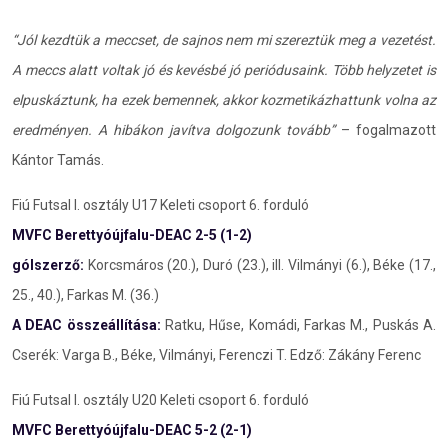
“Jól kezdtük a meccset, de sajnos nem mi szereztük meg a vezetést.
A meccs alatt voltak jó és kevésbé jó periódusaink. Több helyzetet is
elpuskáztunk, ha ezek bemennek, akkor kozmetikázhattunk volna az
eredményen. A hibákon javítva dolgozunk tovább”
– fogalmazott
Kántor Tamás.
Fiú Futsal I. osztály U17 Keleti csoport 6. forduló
MVFC Berettyóújfalu-DEAC 2-5 (1-2)
gólszerző:
Korcsmáros (20.), Duró (23.), ill. Vilmányi (6.), Béke (17.,
25., 40.), Farkas M. (36.)
A DEAC összeállítása:
Ratku, Hűse, Komádi, Farkas M., Puskás A.
Cserék: Varga B., Béke, Vilmányi, Ferenczi T. Edző: Zákány Ferenc
Fiú Futsal I. osztály U20 Keleti csoport 6. forduló
MVFC Berettyóújfalu-DEAC 5-2 (2-1)