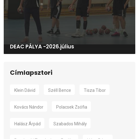
DEAC PÁLYA -2026.július
Címlapsztori
Klein Dávid
Széll Bence
Tisza Tibor
Kovács Nándor
Polacsek Zsófia
Halász Árpád
Szabados Mihály