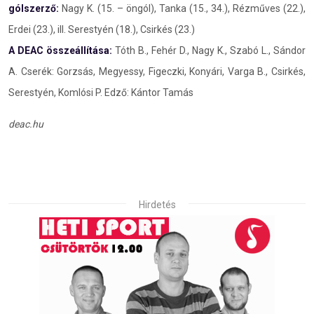
gólszerző:
Nagy K. (15. – öngól), Tanka (15., 34.), Rézműves (22.),
Erdei (23.), ill. Serestyén (18.), Csirkés (23.)
A DEAC összeállítása:
Tóth B., Fehér D., Nagy K., Szabó L., Sándor
A. Cserék: Gorzsás, Megyessy, Figeczki, Konyári, Varga B., Csirkés,
Serestyén, Komlósi P. Edző: Kántor Tamás
deac.hu
Hirdetés