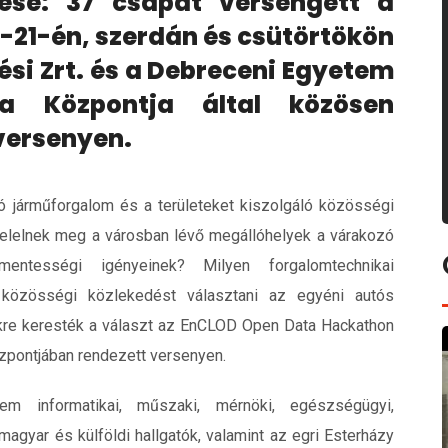
ztése: 37 csapat versengett a
-21-én, szerdán és csütörtökön
si Zrt. és a Debreceni Egyetem
ma Központja által közösen
versenyen.
ló járműforgalom és a területeket kiszolgáló közösségi
elelnek meg a városban lévő megállóhelyek a várakozó
mentességi igényeinek? Milyen forgalomtechnikai
közösségi közlekedést választani az egyéni autós
re keresték a választ az EnCLOD Open Data Hackathon
zpontjában rendezett versenyen.
em informatikai, műszaki, mérnöki, egészségügyi,
agyar és külföldi hallgatók, valamint az egri Esterházy