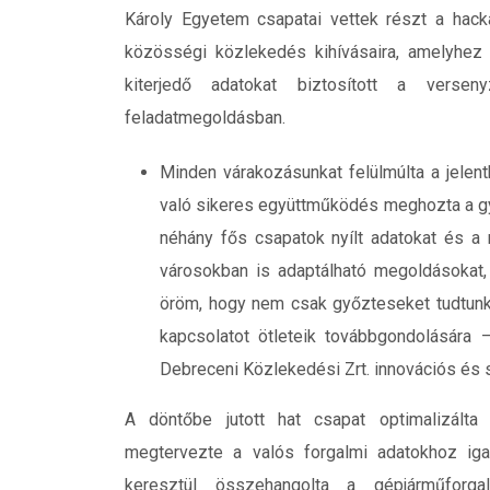
Károly Egyetem csapatai vettek részt a hacka
közösségi közlekedés kihívásaira, amelyhez
kiterjedő adatokat biztosított a verse
feladatmegoldásban.
Minden várakozásunkat felülmúlta a jele
való sikeres együttműködés meghozta a gy
néhány fős csapatok nyílt adatokat és a 
városokban is adaptálható megoldásokat,
öröm, hogy nem csak győzteseket tudtunk 
kapcsolatot ötleteik továbbgondolására 
Debreceni Közlekedési Zrt. innovációs és s
A döntőbe jutott hat csapat optimalizálta
megtervezte a valós forgalmi adatokhoz ig
keresztül összehangolta a gépjárműforg