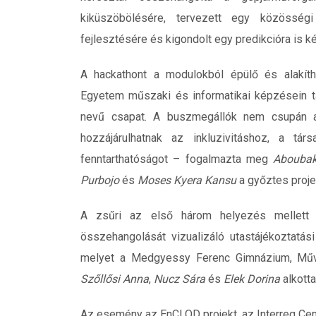
kiküszöbölésére, tervezett egy közösség
fejlesztésére és kigondolt egy predikcióra is k
A hackathont a modulokból épülő és alakít
Egyetem műszaki és informatikai képzésein tan
nevű csapat. A buszmegállók nem csupán a j
hozzájárulhatnak az inkluzivitáshoz, a tár
fenntarthatóságot – fogalmazta meg
Aboubak
Purbojo
és
Moses Kyera Kansu
a győztes proje
A zsűri az első három helyezés mellett kü
összehangolását vizualizáló utastájékoztatás
melyet a Medgyessy Ferenc Gimnázium, Műv
Szőllősi Anna
,
Nucz Sára
és
Elek Dorina
alkotta
Az esemény az EnCLOD projekt, az Interreg Cent