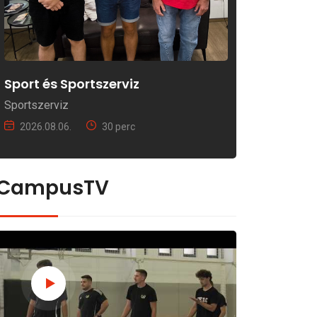
Sport és Sportszerviz
Sportszerviz
2026.08.06.
30 perc
CampusTV