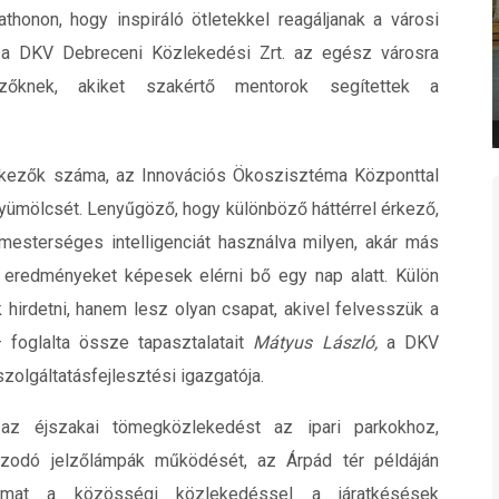
thonon, hogy inspiráló ötletekkel reagáljanak a városi
 a DKV Debreceni Közlekedési Zrt. az egész városra
nyzőknek, akiket szakértő mentorok segítettek a
ntkezők száma, az Innovációs Ökoszisztéma Központtal
ümölcsét. Lenyűgöző, hogy különböző háttérrel érkező,
mesterséges intelligenciát használva milyen, akár más
 eredményeket képesek elérni bő egy nap alatt. Külön
hirdetni, hanem lesz olyan csapat, akivel felvesszük a
– foglalta össze tapasztalatait
Mátyus László,
a DKV
zolgáltatásfejlesztési igazgatója.
 az éjszakai tömegközlekedést az ipari parkokhoz,
azodó jelzőlámpák működését, az Árpád tér példáján
almat a közösségi közlekedéssel a járatkésések