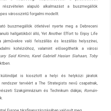
i részvételen alapuló alkalmazást a buszmegállók
épes városszintű forgalmi modellt.
ható buszmegállók ötletével nyerte meg a Debreceni
uló hallgatókból álló, Yet Another Effort to Enjoy Life
árművekre való felszállás és leszállás helyszínei,
sadalmi kohézióhoz, valamint elősegíthetik a városi
ary Said Kimiro
,
Karel Gabriell Hasian Siahaan
,
Toby
ktben.
löndíjat is kiosztott a helyi és helyközi járatok
i rendszer tervéért a The Strategists nevű csapatnak,
észeti Szakgimnázium és Technikum diákjai,
Román-
k.
ral Europe társfinanszírozásában valósult meg.