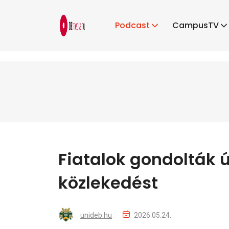
Podcast
CampusTV
Fiatalok gondolták ú
közlekedést
unideb.hu
2026.05.24.