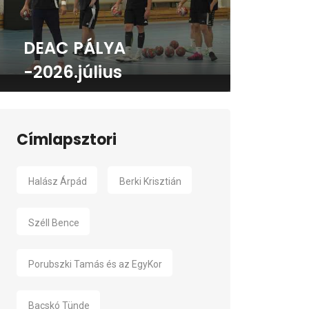
DEAC PÁLYA
-2026.július
Címlapsztori
Halász Árpád
Berki Krisztián
Széll Bence
Porubszki Tamás és az EgyKor
Bacskó Tünde