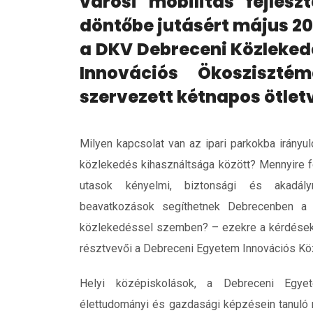
városi mobilitás fejles
döntőbe jutásért május 20
a DKV Debreceni Közlekedé
Innovációs Ökosziszté
szervezett kétnapos ötlet
Milyen kapcsolat van az ipari parkokba irányu
közlekedés kihasználtsága között? Mennyire f
utasok kényelmi, biztonsági és akadály
beavatkozások segíthetnek Debrecenben a 
közlekedéssel szemben? – ezekre a kérdések
résztvevői a Debreceni Egyetem Innovációs Kö
Helyi középiskolások, a Debreceni Egyet
élettudományi és gazdasági képzésein tanuló m