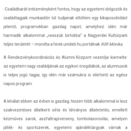
-Családbarát intézményként fontos, hogy az egyetemi dolgozók és
családtagjaik munkaidőn túl tudjanak eltölteni egy kikapcsolódást
jelentő, programokban gazdag napot, amelyhez idén már
harmadik alkalommal „vesszük birtokba” a Nagyerdei Kultúrpark
teljes területét – mondta a hirek.unideb.hu portálnak
Rőfi Mónika
.
A Rendezvénykoordinációs és Alumni Központ vezetője kiemelte:
az egyetem nagy családjának az egykori öregdiákok, az alumnusok
is teljes jogú tagjai, így idén már számukra is elérhető az egész
napos program.
A kínálat ebben az évben is gazdag, hiszen több alkalommal is lesz
szakvezetéses állatkerti séta és látványos állatetetés, emellett
kézműves sarok, aszfaltrajzverseny, tombolasorsolás, amelyen
játék- és sportszerek, egyetemi ajándéktárgyak várnak a