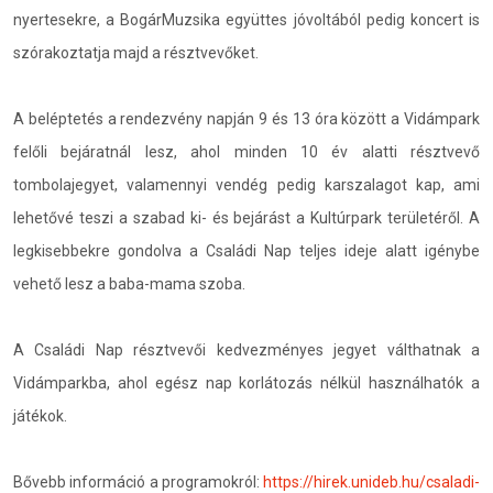
nyertesekre, a BogárMuzsika együttes jóvoltából pedig koncert is
szórakoztatja majd a résztvevőket.
A beléptetés a rendezvény napján 9 és 13 óra között a Vidámpark
felőli bejáratnál lesz, ahol minden 10 év alatti résztvevő
tombolajegyet, valamennyi vendég pedig karszalagot kap, ami
lehetővé teszi a szabad ki- és bejárást a Kultúrpark területéről. A
legkisebbekre gondolva a Családi Nap teljes ideje alatt igénybe
vehető lesz a baba-mama szoba.
A Családi Nap résztvevői kedvezményes jegyet válthatnak a
Vidámparkba, ahol egész nap korlátozás nélkül használhatók a
játékok.
Bővebb információ a programokról:
https://hirek.unideb.hu/csaladi-