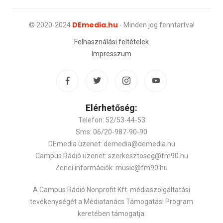
DEmedia.hu
© 2020-2024
- Minden jog fenntartva!
Felhasználási feltételek
Impresszum
Elérhetőség:
Telefon: 52/53-44-53
Sms: 06/20-987-90-90
DEmedia üzenet: demedia@demedia.hu
Campus Rádió üzenet: szerkesztoseg@fm90.hu
Zenei információk: music@fm90.hu
A Campus Rádió Nonprofit Kft. médiaszolgáltatási
tevékenységét a Médiatanács Támogatási Program
keretében támogatja: