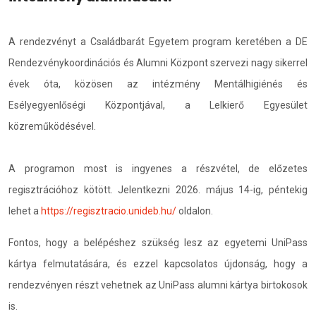
A rendezvényt a Családbarát Egyetem program keretében a DE
Rendezvénykoordinációs és Alumni Központ szervezi nagy sikerrel
évek óta, közösen az intézmény Mentálhigiénés és
Esélyegyenlőségi Központjával, a Lelkierő Egyesület
közreműködésével.
A programon most is ingyenes a részvétel, de előzetes
regisztrációhoz kötött. Jelentkezni 2026. május 14-ig, péntekig
lehet a
https://regisztracio.unideb.hu/
oldalon.
Fontos, hogy a belépéshez szükség lesz az egyetemi UniPass
kártya felmutatására, és ezzel kapcsolatos újdonság, hogy a
rendezvényen részt vehetnek az UniPass alumni kártya birtokosok
is.