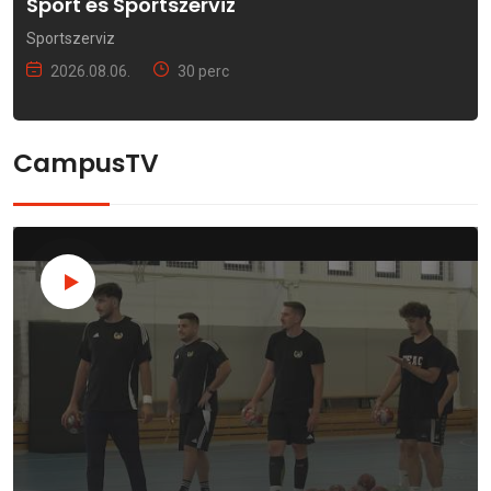
Sport és Sportszerviz
Sportszerviz
2026.08.06.
30 perc
CampusTV