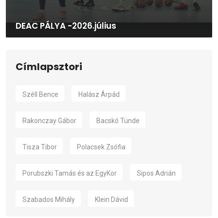
DEAC PÁLYA -2026.július
Címlapsztori
Széll Bence
Halász Árpád
Rakonczay Gábor
Bacskó Tünde
Tisza Tibor
Polacsek Zsófia
Porubszki Tamás és az EgyKor
Sipos Adrián
Szabados Mihály
Klein Dávid