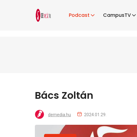
Podcast
CampusTV
Bács Zoltán
demedia.hu
2024.01.29.