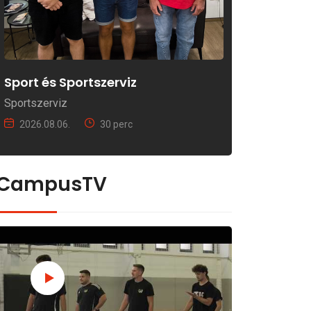
Sport és Sportszerviz
Sportszerviz
2026.08.06.
30 perc
CampusTV