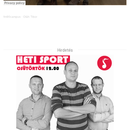
fm90campus
·
Oláh Tibor
Hirdetés