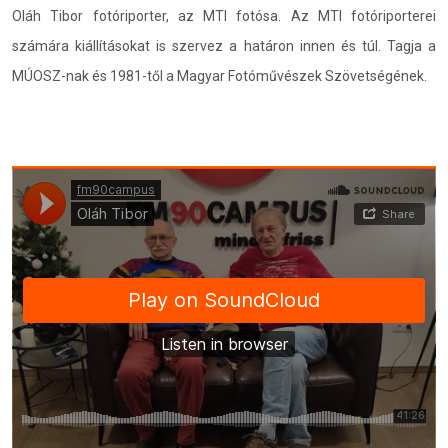
Oláh Tibor fotóriporter, az MTI fotósa. Az MTI fotóriporterei
számára kiállításokat is szervez a határon innen és túl. Tagja a
MÚOSZ-nak és 1981-től a Magyar Fotóművészek Szövetségének.