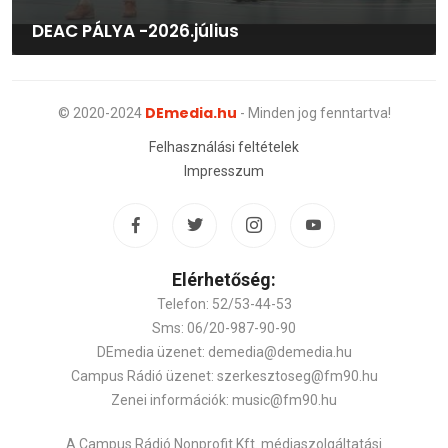
DEAC PÁLYA -2026.július
DEmedia.hu
© 2020-2024
- Minden jog fenntartva!
Felhasználási feltételek
Impresszum
Elérhetőség:
Telefon: 52/53-44-53
Sms: 06/20-987-90-90
DEmedia üzenet: demedia@demedia.hu
Campus Rádió üzenet: szerkesztoseg@fm90.hu
Zenei információk: music@fm90.hu
A Campus Rádió Nonprofit Kft. médiaszolgáltatási