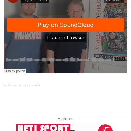
fm90campus
·
Fejér Tamás
Hirdetés