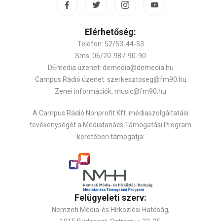
Elérhetőség:
Telefon: 52/53-44-53
Sms: 06/20-987-90-90
DEmedia üzenet: demedia@demedia.hu
Campus Rádió üzenet: szerkesztoseg@fm90.hu
Zenei információk: music@fm90.hu
A Campus Rádió Nonprofit Kft. médiaszolgáltatási
tevékenységét a Médiatanács Támogatási Program
keretében támogatja:
Felügyeleti szerv:
Nemzeti Média-és Hírközlési Hatóság,