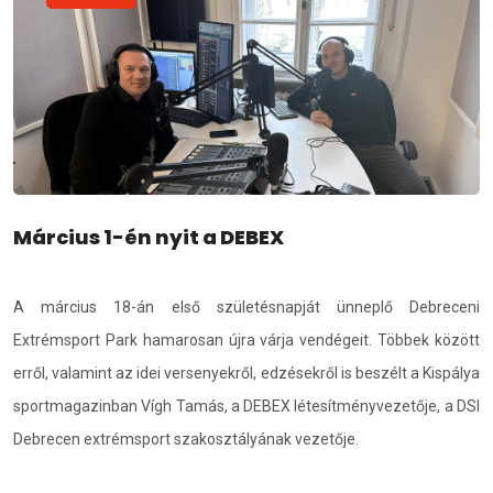
Március 1-én nyit a DEBEX
A március 18-án első születésnapját ünneplő Debreceni
Extrémsport Park hamarosan újra várja vendégeit. Többek között
erről, valamint az idei versenyekről, edzésekről is beszélt a Kispálya
sportmagazinban Vígh Tamás, a DEBEX létesítményvezetője, a DSI
Debrecen extrémsport szakosztályának vezetője.