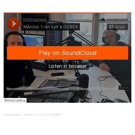
fm90campus
·
Március 1-én nyit a DEBEX