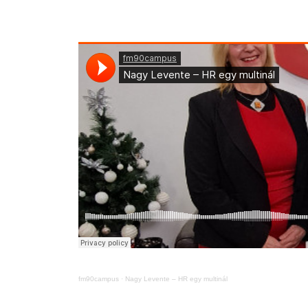
fm90campus
·
Nagy Levente – HR egy multinál