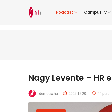
Podcast
CampusTV
Nagy Levente – HR e
demedia.hu
2025.12.20.
44 perc