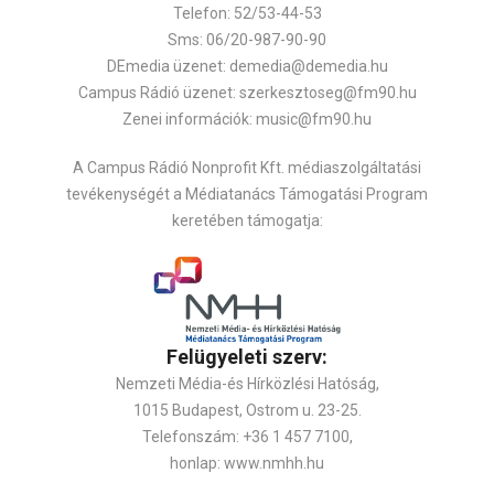
Telefon: 52/53-44-53
Sms: 06/20-987-90-90
DEmedia üzenet: demedia@demedia.hu
Campus Rádió üzenet: szerkesztoseg@fm90.hu
Zenei információk: music@fm90.hu
A Campus Rádió Nonprofit Kft. médiaszolgáltatási
tevékenységét a Médiatanács Támogatási Program
keretében támogatja:
Felügyeleti szerv:
Nemzeti Média-és Hírközlési Hatóság,
1015 Budapest, Ostrom u. 23-25.
Telefonszám: +36 1 457 7100,
honlap: www.nmhh.hu