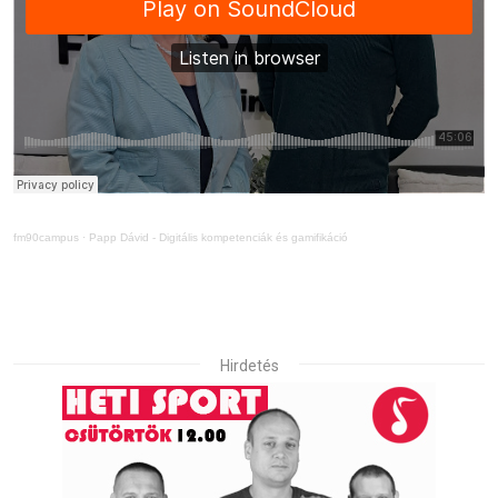
fm90campus
·
Papp Dávid - Digitális kompetenciák és gamifikáció
Hirdetés