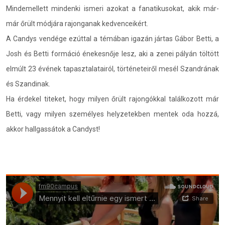
Mindemellett mindenki ismeri azokat a fanatikusokat, akik már-
már őrült módjára rajonganak kedvenceikért.
A Candys vendége ezúttal a témában igazán jártas Gábor Betti, a
Josh és Betti formáció énekesnője lesz, aki a zenei pályán töltött
elmúlt 23 évének tapasztalatairól, történeteiről mesél Szandrának
és Szandinak.
Ha érdekel titeket, hogy milyen őrült rajongókkal találkozott már
Betti, vagy milyen személyes helyzetekben mentek oda hozzá,
akkor hallgassátok a Candyst!