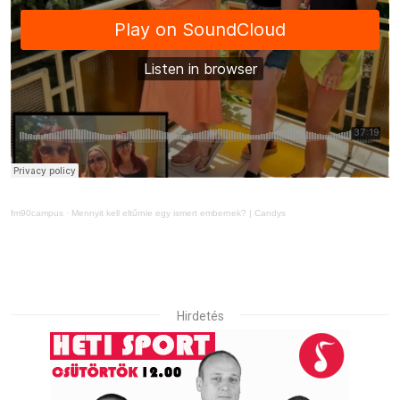
fm90campus
·
Mennyit kell eltűrnie egy ismert embernek? | Candys
Hirdetés