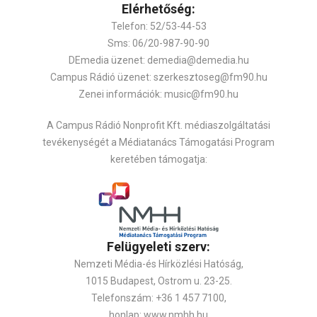
Elérhetőség:
Telefon: 52/53-44-53
Sms: 06/20-987-90-90
DEmedia üzenet: demedia@demedia.hu
Campus Rádió üzenet: szerkesztoseg@fm90.hu
Zenei információk: music@fm90.hu
A Campus Rádió Nonprofit Kft. médiaszolgáltatási
tevékenységét a Médiatanács Támogatási Program
keretében támogatja:
Felügyeleti szerv:
Nemzeti Média-és Hírközlési Hatóság,
1015 Budapest, Ostrom u. 23-25.
Telefonszám: +36 1 457 7100,
honlap: www.nmhh.hu