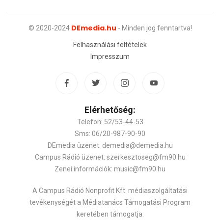
DEmedia.hu
© 2020-2024
- Minden jog fenntartva!
Felhasználási feltételek
Impresszum
Elérhetőség:
Telefon: 52/53-44-53
Sms: 06/20-987-90-90
DEmedia üzenet: demedia@demedia.hu
Campus Rádió üzenet: szerkesztoseg@fm90.hu
Zenei információk: music@fm90.hu
A Campus Rádió Nonprofit Kft. médiaszolgáltatási
tevékenységét a Médiatanács Támogatási Program
keretében támogatja: