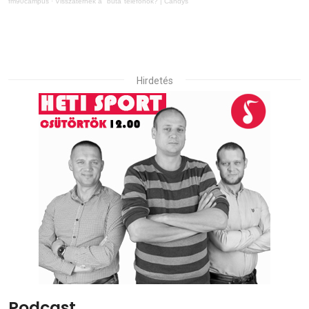
fm90campus
·
Visszatérnek a "buta"telefonok? | Candys
Hirdetés
Podcast