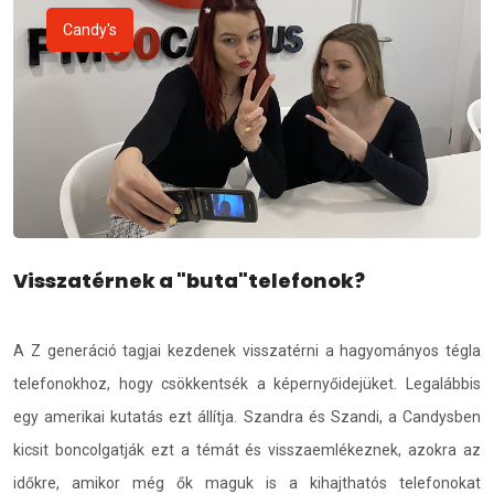
Candy's
Visszatérnek a "buta"telefonok?
A Z generáció tagjai kezdenek visszatérni a hagyományos tégla
telefonokhoz, hogy csökkentsék a képernyőidejüket. Legalábbis
egy amerikai kutatás ezt állítja. Szandra és Szandi, a Candysben
kicsit boncolgatják ezt a témát és visszaemlékeznek, azokra az
időkre, amikor még ők maguk is a kihajthatós telefonokat