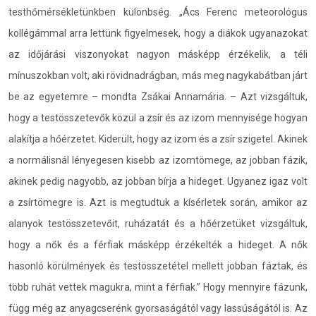
testhőmérsékletünkben különbség. „Ács Ferenc meteorológus
kollégámmal arra lettünk figyelmesek, hogy a diákok ugyanazokat
az időjárási viszonyokat nagyon másképp érzékelik, a téli
mínuszokban volt, aki rövidnadrágban, más meg nagykabátban járt
be az egyetemre – mondta Zsákai Annamária. – Azt vizsgáltuk,
hogy a testösszetevők közül a zsír és az izom mennyisége hogyan
alakítja a hőérzetet. Kiderült, hogy az izom és a zsír szigetel. Akinek
a normálisnál lényegesen kisebb az izomtömege, az jobban fázik,
akinek pedig nagyobb, az jobban bírja a hideget. Ugyanez igaz volt
a zsírtömegre is. Azt is megtudtuk a kísérletek során, amikor az
alanyok testösszetevőit, ruházatát és a hőérzetüket vizsgáltuk,
hogy a nők és a férfiak másképp érzékelték a hideget. A nők
hasonló körülmények és testösszetétel mellett jobban fáztak, és
több ruhát vettek magukra, mint a férfiak.” Hogy mennyire fázunk,
függ még az anyagcserénk gyorsaságától vagy lassúságától is. Az