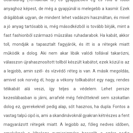
anyaghoz képest, de még a gyapjúnál is melegebb a kasmír. Ezek
drágábbak ugyan, de mindent lehet vadászni használtan, és mivel
a jó anyag tartósabb is, még másodkézből is tovább bírják, mint a
fast fashionből származó műszálas ruhadarabok. Ha kabát, akkor
toll, mondják a tapasztalt fagyjárók, és itt is a rétegek miatt
működik a dolog. Aki nem akar libák valódi tollával takarózni,
válasszon újrahasznosított tollból készült kabátot, ezek közül is az
a legjobb, amin szél- és vízvédő réteg is van. A másik megoldás,
amivel sok norvég él, hogy a vékony tollkabátot egy nagy, rendes
télikabát alá veszi, így teljes a védelem. Lehet persze
kezeslábasban is járni, arrafelé még felnőtteknél sem szokatlan
dolog ez, gyerekeknél pedig alap, sőt hasznos, ha dupla. Fontos a
vastag talpú cipő is, ami a skandinávoknál gyakran kétrészes a fent
magyarázott rétegek miatt. A legjobb az, főleg nedves időben,