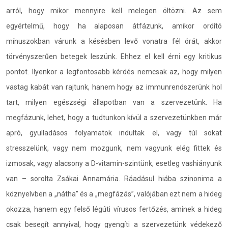
arról, hogy mikor mennyire kell melegen öltözni. Az sem
egyértelmű, hogy ha alaposan átfázunk, amikor ordító
mínuszokban várunk a késésben levő vonatra fél órát, akkor
törvényszerűen betegek leszünk. Ehhez el kell érni egy kritikus
pontot. Ilyenkor a legfontosabb kérdés nemcsak az, hogy milyen
vastag kabát van rajtunk, hanem hogy az immunrendszerünk hol
tart, milyen egészségi állapotban van a szervezetünk. Ha
megfázunk, lehet, hogy a tudtunkon kívül a szervezetünkben már
apró, gyulladásos folyamatok indultak el, vagy túl sokat
stresszelünk, vagy nem mozgunk, nem vagyunk elég fittek és
izmosak, vagy alacsony a D-vitamin-szintünk, esetleg vashiányunk
van – sorolta Zsákai Annamária. Ráadásul hiába szinonima a
köznyelvben a „nátha” és a „megfázás”, valójában ezt nem a hideg
okozza, hanem egy felső légúti vírusos fertőzés, aminek a hideg
csak besegít annyival, hogy gyengíti a szervezetünk védekező