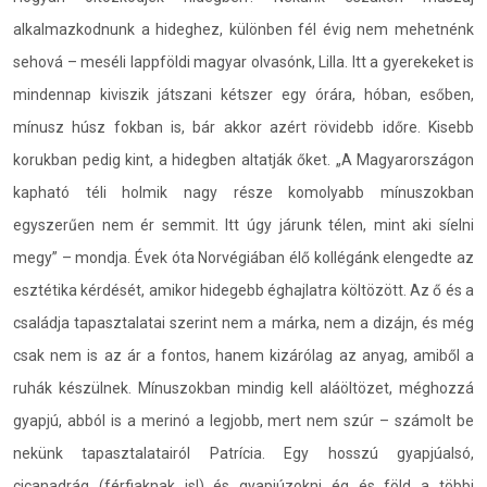
alkalmazkodnunk a hideghez, különben fél évig nem mehetnénk
sehová – meséli lappföldi magyar olvasónk, Lilla. Itt a gyerekeket is
mindennap kiviszik játszani kétszer egy órára, hóban, esőben,
mínusz húsz fokban is, bár akkor azért rövidebb időre. Kisebb
korukban pedig kint, a hidegben altatják őket. „A Magyarországon
kapható téli holmik nagy része komolyabb mínuszokban
egyszerűen nem ér semmit. Itt úgy járunk télen, mint aki síelni
megy” – mondja. Évek óta Norvégiában élő kollégánk elengedte az
esztétika kérdését, amikor hidegebb éghajlatra költözött. Az ő és a
családja tapasztalatai szerint nem a márka, nem a dizájn, és még
csak nem is az ár a fontos, hanem kizárólag az anyag, amiből a
ruhák készülnek. Mínuszokban mindig kell aláöltözet, méghozzá
gyapjú, abból is a merinó a legjobb, mert nem szúr – számolt be
nekünk tapasztalatairól Patrícia. Egy hosszú gyapjúalsó,
cicanadrág (férfiaknak is!) és gyapjúzokni ég és föld a többi