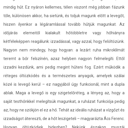
mindig hűt. Ez nyáron kellemes, télen viszont még jobban fázunk
tőle, különösen akkor, ha sietünk, és toljuk magunk előtt a levegőt,
hiszen ilyenkor a légáramlással tovább hűtjük magunkat. Az
időjárás elemeitől kialakult hőtöbbletre vagy hőhiányra
kétféleképpen reagálunk: izzadással, vagy azzal, hogy felöltözünk.
Nagyon nem mindegy, hogy hogyan: a lezárt ruha mikroklímát
teremt a bőr felszínén, azaz helyben nagyon felmelegíti. Ettől
izzadni kezdünk, ami pedig megint hűteni fog. Ezért működik a
réteges öltözködés és a természetes anyagok, amelyek szálai
közé is levegő kerül – ez nagyjából úgy funkcionál, mint a dupla
ablak. Maga a levegő is egy szigetelőréteg, a lényeg az, hogy a
saját testhőnkkel melegítsük magunkat, a ruházat funkciója pedig
az, hogy ne szökjön el ez a hő. Tehát az ideális ruházat a vízgőzt és
izzadságot átereszti, de a hőt leszigeteli – magyarázta Ács Ferenc.
Hogyan öltözködjek hidegben? Nekünk északon muszáj