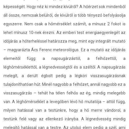
képességét. Hogy néz ki mindez kívülről? A hőérzet sok mindenből
áll össze, nemcsak belülről, de kívülről is több tényező befolyásolja
egyszerre. Nem csak a hőmérséklet számít, a mínusz 2 fokot is
lehet mínusz 10-nek érezni. Az emberi test energiaegyenlegét az
időjárás a hőterheléssel határozza meg, mint egy integrált mutató
– magyarázta Ács Ferenc meteorológus. Ez a mutató az időjárás
elemeitől függ: a napsugárzástól, a felhőzettől, a
léghőmérséklettől, a légnedvességtől és a széltől. A napsugárzás
melegít, a derült égbolt pedig a légköri visszasugárzásnak
tulajdoníthatóan hűt. Minél nagyobb a felhőzet, annál nagyobb ez a
visszasugárzás – tehát ha télen felhős az ég, mindig melegebb
van. A léghőmérséklet a levegőben lévő hő mutatója – attól függ,
milyen hatással van a testünkre, hogy a hő merre vándorol, a
testünk felé vagy az ellenkező irányba. A légnedvesség mindig
melegítő hatással van a testre. Az utolsó elem pedig a szél, ami