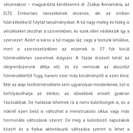
vészreakció – magyarázta kérdésemre dr. Zsákai Annamária, az
ELTE Embertani tanszékének docense, aki az emberi
hőérzékelésről folytat tanulmányokat. A túl nagy meleg és hideg is
sérüléseket okozhat a szövetekben, és ezek ellen védekezik így a
szervezet. Azért is káros a túl magas láz, vagy a testünk lehűlése,
mert a szervezetünkben az enzimek is 37 fok körüli
hőmérsékleten szeretnek dolgozni. A fázás érzését tehát az
idegrendszerünk állítja elő, és ez nemcsak az abszolút
hőmérséklettől függ, hanem ezer más körülménytől is ezen kívül.
Már az alap-testhőmérséklete sem ugyanolyan mindenkinek, ezt is
befolyásolhatja az életkor, az idősebbek emiatt gyakran
fázósabbak. De hatással lehetnek rá a nemi különbségek is, és a
nőknél ezen belül is változhat a menstruációs ciklus vagy más
hormonális változások szerint. De még a különböző napszakok
között és a fizikai aktivitásunk változása szerint is lehet a