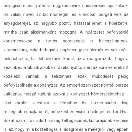
anyagcsere pedig attól is függ, mennyire rendszeresen sportolunk.
Ha valaki növeli az izomtömegét, és állandóan pörgeti vele az
anyagcseréjét, az nagyobb pozitív hatással lehet a hőérzetre,
mintha csak alkalmanként mozogna. A hőérzetet befolyásoló
körülményekbe a tartós betegségek is beleszólhatnak:
vitaminhiány, cukorbetegség, pajzsmirigy-problémák és sok más,
például az is, ha dohányzunk. Ennek az a magyarázata, hogy a
kezünk és a lábunk alapban fázékonyabb, mert az apró vérerek ott
közelebb vannak a felszínhez, ezek működését pedig
befolyásolhatja a dohányzás. Az emberi szervezet normái persze
változnak, hozzá tudunk szokni a környezet hőmérsékletéhez –
lásd korábbi videónkat a témában. Aki huzamosabb ideig
melegebb éghajlaton él, nehezebben viseli a hideget, és fordítva.
Sokat számít az adott ország felfogásának, kultúrájának kérdése
is, az, hogy mi a közfelfogás a hidegről és a melegről, vagy éppen