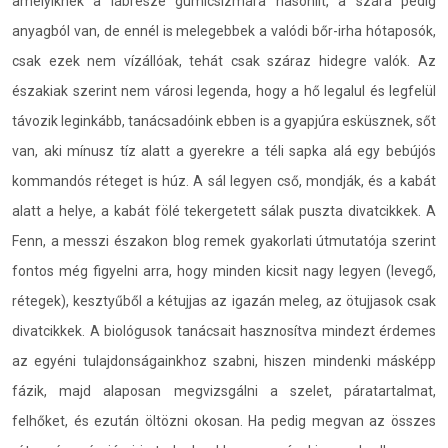
amelyiknek a lábrésze gumicsizmára hasonlít, a szára pedig
anyagból van, de ennél is melegebbek a valódi bőr-irha hótaposók,
csak ezek nem vízállóak, tehát csak száraz hidegre valók. Az
északiak szerint nem városi legenda, hogy a hő legalul és legfelül
távozik leginkább, tanácsadóink ebben is a gyapjúra esküsznek, sőt
van, aki mínusz tíz alatt a gyerekre a téli sapka alá egy bebújós
kommandós réteget is húz. A sál legyen cső, mondják, és a kabát
alatt a helye, a kabát fölé tekergetett sálak puszta divatcikkek. A
Fenn, a messzi északon blog remek gyakorlati útmutatója szerint
fontos még figyelni arra, hogy minden kicsit nagy legyen (levegő,
rétegek), kesztyűből a kétujjas az igazán meleg, az ötujjasok csak
divatcikkek. A biológusok tanácsait hasznosítva mindezt érdemes
az egyéni tulajdonságainkhoz szabni, hiszen mindenki másképp
fázik, majd alaposan megvizsgálni a szelet, páratartalmat,
felhőket, és ezután öltözni okosan. Ha pedig megvan az összes