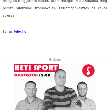
réteg, és még járni is tudunk, akkor mozgás, ki a szabadba, meg
persze vitaminok, izomnövelés, zsírrétegnövesztés és kevés
stressz.
forrás:
telex.hu
Hirdetés