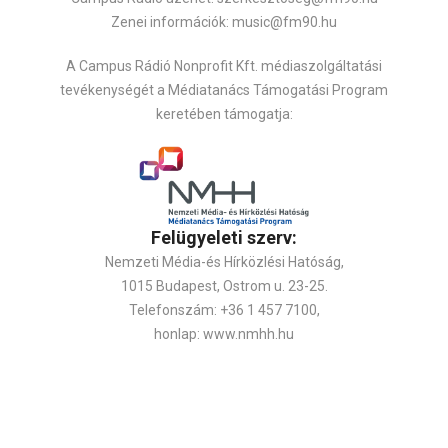
Zenei információk: music@fm90.hu
A Campus Rádió Nonprofit Kft. médiaszolgáltatási
tevékenységét a Médiatanács Támogatási Program
keretében támogatja:
Felügyeleti szerv:
Nemzeti Média-és Hírközlési Hatóság,
1015 Budapest, Ostrom u. 23-25.
Telefonszám: +36 1 457 7100,
honlap: www.nmhh.hu