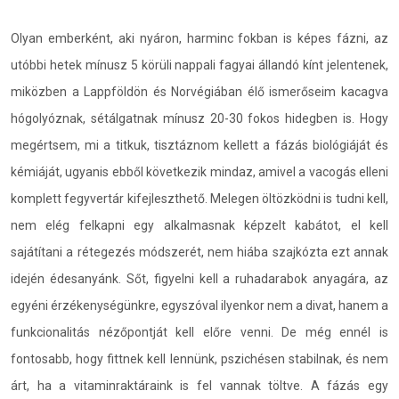
Olyan emberként, aki nyáron, harminc fokban is képes fázni, az
utóbbi hetek mínusz 5 körüli nappali fagyai állandó kínt jelentenek,
miközben a Lappföldön és Norvégiában élő ismerőseim kacagva
hógolyóznak, sétálgatnak mínusz 20-30 fokos hidegben is. Hogy
megértsem, mi a titkuk, tisztáznom kellett a fázás biológiáját és
kémiáját, ugyanis ebből következik mindaz, amivel a vacogás elleni
komplett fegyvertár kifejleszthető. Melegen öltözködni is tudni kell,
nem elég felkapni egy alkalmasnak képzelt kabátot, el kell
sajátítani a rétegezés módszerét, nem hiába szajkózta ezt annak
idején édesanyánk. Sőt, figyelni kell a ruhadarabok anyagára, az
egyéni érzékenységünkre, egyszóval ilyenkor nem a divat, hanem a
funkcionalitás nézőpontját kell előre venni. De még ennél is
fontosabb, hogy fittnek kell lennünk, pszichésen stabilnak, és nem
árt, ha a vitaminraktáraink is fel vannak töltve. A fázás egy