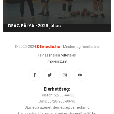
DEAC PÁLYA -2026.július
DEmedia.hu
© 2020-2024
- Minden jog fenntartva!
Felhasználási feltételek
Impresszum
Elérhetőség:
Telefon: 52/53-44-53
Sms: 06/20-987-90-90
DEmedia üzenet: demedia@demedia.hu
Campus Rádió üzenet: szerkesztoseg@fm90.hu